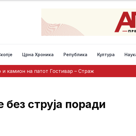
Скопје
Црна Хроника
Република
Култура
Наук
 и камион на патот Гостивар – Страж
е без струја поради