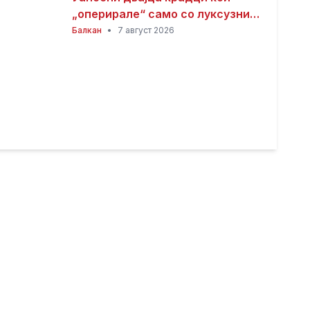
„оперирале“ само со луксузни
автомобили
Балкан
•
7 август 2026