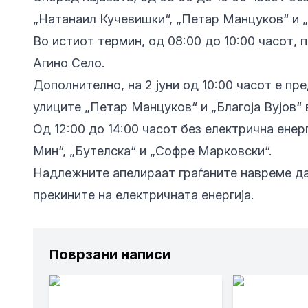
„Натанaил Кучевишки“, „Петар Манцуков“ и 
Во истиот термин, од 08:00 до 10:00 часот, п
Агино Село.
Дополнително, на 2 јуни од 10:00 часот е пр
улиците „Петар Манцуков“ и „Благоја Вујов“ 
Од 12:00 до 14:00 часот без електрична енер
Мин“, „Бутелска“ и „Софре Марковски“.
Надлежните апелираат граѓаните навреме да 
прекините на електричната енергија.
Поврзани написи