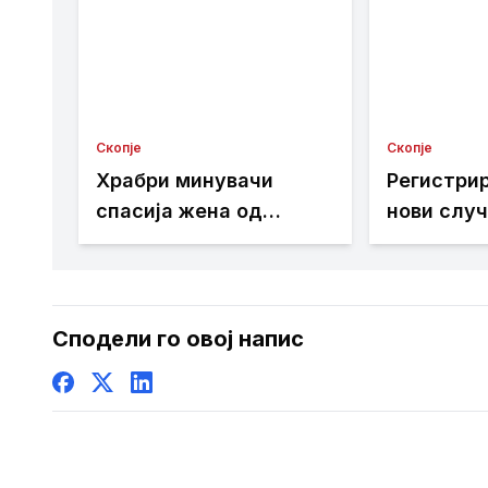
Скопје
Скопје
Храбри минувачи
Регистри
спасија жена од
нови случ
реката Вардар кај
Западнон
Камениот мост
во Скопје
Сподели го овој напис