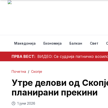
Македонија
Економија
Балкан
Свет
ПРВА ВЕСТ:
ВИДЕО: Се судрија патничко возило
Почетна
/
Скопје
Утре делови од Скопј
планирани прекини
1 јуни 2026