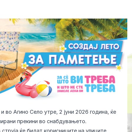
 во Агино Село утре, 2 јуни 2026 година, ќе
нирани прекини во снабдувањето.
з струја ќе бидат корисниците на улиците