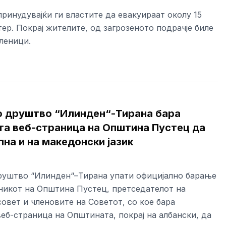
ринудувајќи ги властите да евакуираат околу 15
ер. Покрај жителите, од загрозеното подрачје биле
леници.
 друштво “Илинден“-Тирана бара
та веб-страница на Општина Пустец да
на и на македонски јазик
уштво “Илинден“–Тирана упати официјално барање
никот на Општина Пустец, претседателот на
овет и членовите на Советот, со кое бара
еб-страница на Општината, покрај на албански, да