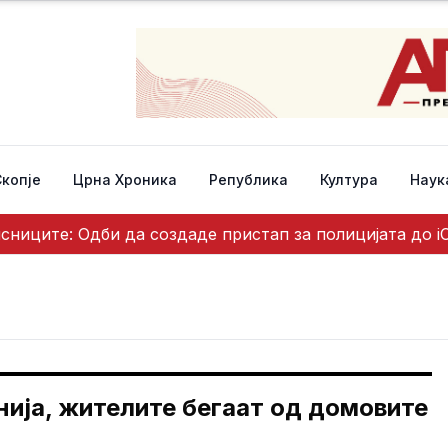
Скопје
Црна Хроника
Република
Култура
Наук
исниците: Одби да создаде пристап за полицијата до i
ија, жителите бегаат од домовите