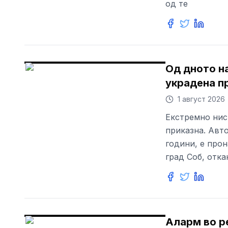
од те
Од дното н
украдена пр
1 август 2026
Екстремно нис
приказна. Авто
години, е прон
град Соб, отк
Аларм во р