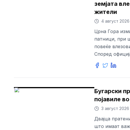
земјата вл
жители
4 август 2026
Црна Гора изм
патници, при ш
повеќе влезов
Според официј
Бугарски пр
појавиле во
3 август 2026
Двајца пратени
што имаат важ