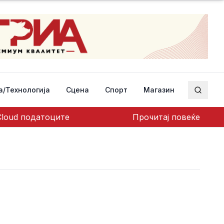
а/Технологија
Сцена
Спорт
Магазин
Пребар
Cloud податоците
Прочитај повеќе