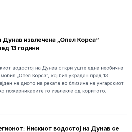
а Дунав извлечена „Опел Корса“
ед 13 години
киот водостој на Дунав откри уште една необична
мобил „Опел Корса“, кој бил украден пред 13
ајден на дното на реката во близина на унгарскиот
ако пожарникарите го извлекле од коритото.
егионот: Нискиот водостој на Дунав се