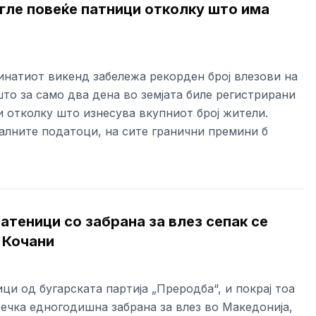
егле повеќе патници отколку што има
инатиот викенд забележа рекорден број влезови на
то за само два дена во земјата биле регистрирани
и отколку што изнесува вкупниот број жители.
алните податоци, на сите гранични премини б
атеници со забрана за влез сепак се
 Кочани
ци од бугарската партија „Преродба“, и покрај тоа
ечка едногодишна забрана за влез во Македонија,