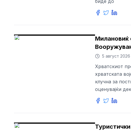
биде до
Милановиќ 
Вооружувањ
5 август 2026
Хрватскиот пр
хрватската вој
клучна за пос
оценувајќи дек
Туристички 