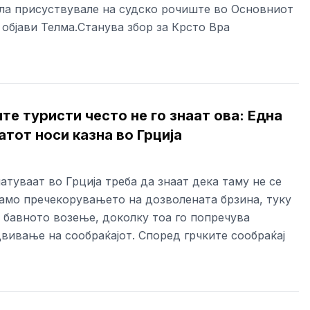
ла присуствувале на судско рочиште во Основниот
 објави Телма.Станува збор за Крсто Вра
е туристи често не го знаат ова: Една
атот носи казна во Грција
атуваат во Грција треба да знаат дека таму не се
амо пречекорувањето на дозволената брзина, туку
 бавното возење, доколку тоа го попречува
вивање на сообраќајот. Според грчките сообраќај