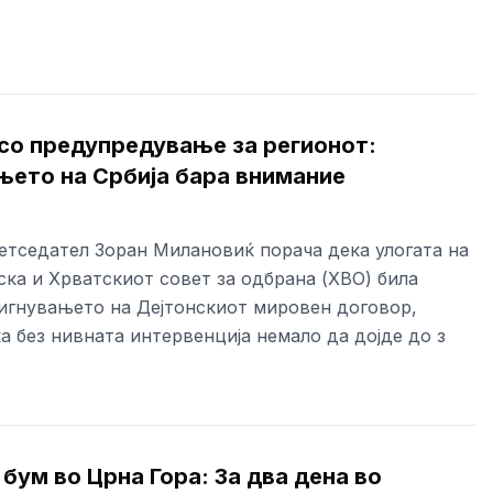
со предупредување за регионот:
ето на Србија бара внимание
етседател Зоран Милановиќ порача дека улогата на
ска и Хрватскиот совет за одбрана (ХВО) била
тигнувањето на Дејтонскиот мировен договор,
а без нивната интервенција немало да дојде до з
бум во Црна Гора: За два дена во