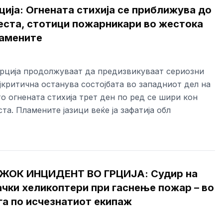
ција: Огнената стихија се приближува до
еста, стотици пожарникари во жестока
ламените
рција продолжуваат да предизвикуваат сериозни
јкритична останува состојбата во западниот дел на
о огнената стихија трет ден по ред се шири кон
та. Пламените јазици веќе ја зафатија обл
ЕЖОК ИНЦИДЕНТ ВО ГРЦИЈА: Судир на
ачки хеликоптери при гаснење пожар – во
га по исчезнатиот екипаж