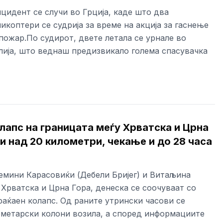
цидент се случи во Грција, каде што два
икоптери се судрија за време на акција за гаснење
пожар.По судирот, двете летала се урнале во
лија, што веднаш предизвикало голема спасувачка
лапс на границата меѓу Хрватска и Црна
и над 20 километри, чекање и до 28 часа
емини Карасовиќи (Дебели Бријег) и Витаљина
 Хрватска и Црна Гора, денеска се соочуваат со
раќаен колапс. Од раните утрински часови се
метарски колони возила, а според информациите