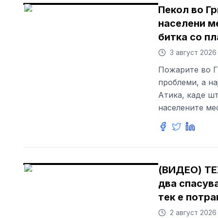
Пекол во Гр
населени м
битка со п
3 август 2026
Пожарите во Г
проблеми, а на
Атика, каде шт
населените мес
(ВИДЕО) Т
два спасув
тек е потра
2 август 2026