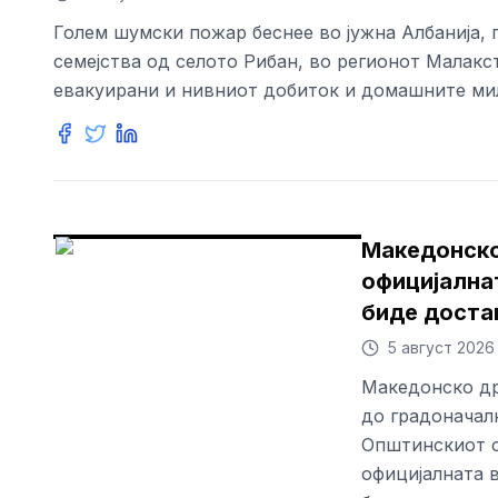
Голем шумски пожар беснее во јужна Албанија, п
семејства од селото Рибан, во регионот Малакст
евакуирани и нивниот добиток и домашните ми
Македонско
официјална
биде достап
5 август 2026
Македонско др
до градоначал
Општинскиот с
официјалната в