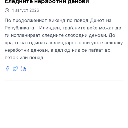
следните неработни денови
4 август 2026
По продолжениот викенд по повод Денот на
Републиката – Илинден, граѓаните веќе можат да
ги испланираат следните слободни денови. До
крајот на годината календарот носи уште неколку
неработни денови, а дел од нив се паѓаат во
петок или понед