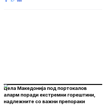
Цела Македонија под портокалов
аларм поради екстремни горештини,
надлежните со важни препораки