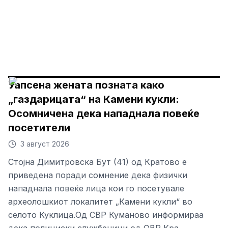
Уапсена жената позната како
„газдарицата“ на Камени кукли:
Осомничена дека нападнала повеќе
посетители
3 август 2026
Стојна Димитровска Бут (41) од Кратово е
приведена поради сомнение дека физички
нападнала повеќе лица кои го посетувале
археолошкиот локалитет „Камени кукли“ во
селото Куклица.Од СВР Куманово информираа