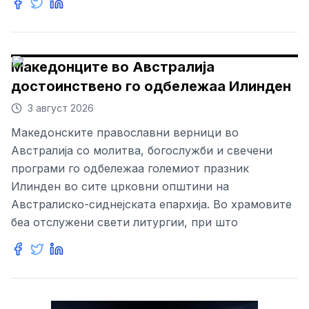
Македонците во Австралија
достоинствено го одбележаа Илинден
3 август 2026
Македонските православни верници во
Австралија со молитва, богослужби и свечени
програми го одбележаа големиот празник
Илинден во сите црковни општини на
Австралиско-сиднејската епархија. Во храмовите
беа отслужени свети литургии, при што