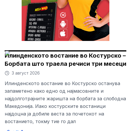
Илинденското востание во Костурско –
Борбата што траела речиси три месеци
3 август 2026
Илинденското востание во Костурско останува
запаметено како едно од најмасовните и
најдолготрајните жаришта на борбата за слободна
Македонија. Иако костурските востаници
најдоцна ја добиле веста за почетокот на
востанието, токму тие го дал