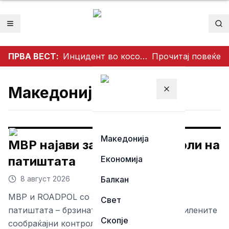
Отвори мени
Пр
ПРВА ВЕСТ:
Инцидент во косовскиот парламент (ВИДЕО)
Прочитај повеќе
Македонија
Затвори мени
Македонија
МВР најави засилени контроли на
патиштата
Економија
8 август 2026
Балкан
МВР и ROADPOL со засилени контроли на
Свет
патиштата – брзината одзема животи Засилените
Скопје
сообраќајни контроли за почитување на