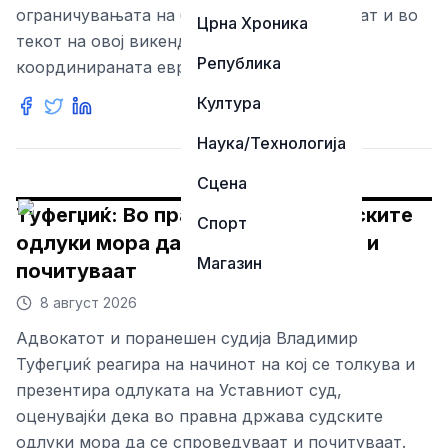
ограничувањата на брзината продолжуваат и во
Црна Хроника
текот на овој викенд, во рамки на
Република
координираната европска акција на Евро
Култура
Наука/Технологија
Сцена
Туфегџиќ: Во правна држава судските
Спорт
одлуки мора да се спроведуваат и
Магазин
почитуваат
8 август 2026
Адвокатот и поранешен судија Владимир
Туфегџиќ реагира на начинот на кој се толкува и
презентира одлуката на Уставниот суд,
оценувајќи дека во правна држава судските
одлуки мора да се спроведуваат и почитуваат.