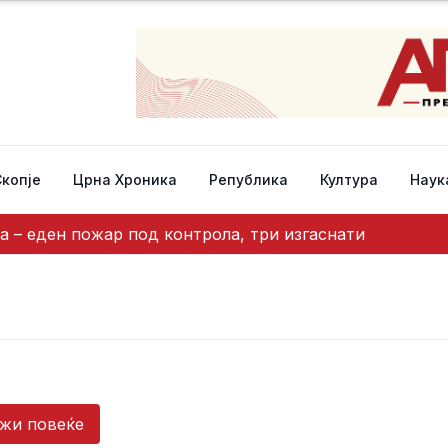
Скопје
Црна Хроника
Република
Култура
Наук
а – еден пожар под контрола, три изгаснати
жи повеќе