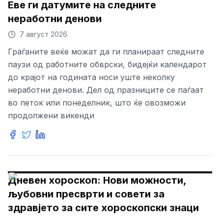
Еве ги датумите на следните
неработни денови
7 август 2026
Граѓаните веќе можат да ги планираат следните
паузи од работните обврски, бидејќи календарот
до крајот на годината носи уште неколку
неработни денови. Дел од празниците се паѓаат
во петок или понеделник, што ќе овозможи
продолжени викенди
Дневен хороскоп: Нови можности,
љубовни пресврти и совети за
здравјето за сите хороскопски знаци