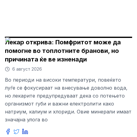
Лекар открива: Помфритот може да
помогне во топлотните бранови, но
причината ќе ве изненади
6 август 2026
Во периоди на високи температури, повеќето
луѓе се фокусираат на внесување доволно вода,
но лекарите предупредуваат дека со потењето
организмот губи и важни електролити како
натриум, калиум и хлориди. Овие минерали имаат
значајна улога во