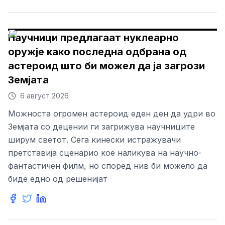
Научници предлагаат нуклеарно
оружје како последна одбрана од
астероид што би можел да ја загрози
Земјата
6 август 2026
Можноста огромен астероид еден ден да удри во
Земјата со децении ги загрижува научниците
ширум светот. Сега кинески истражувачи
претставија сценарио кое наликува на научно-
фантастичен филм, но според нив би можело да
биде едно од решенијат