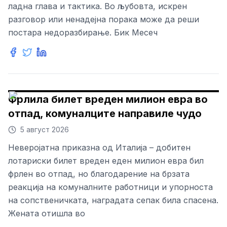
ладна глава и тактика. Во љубовта, искрен
разговор или ненадејна порака може да реши
постара недоразбирање. Бик Месеч
Фрлила билет вреден милион евра во
отпад, комуналците направиле чудо
5 август 2026
Неверојатна приказна од Италија – добитен
лотариски билет вреден еден милион евра бил
фрлен во отпад, но благодарение на брзата
реакција на комуналните работници и упорноста
на сопственичката, наградата сепак била спасена.
Жената отишла во