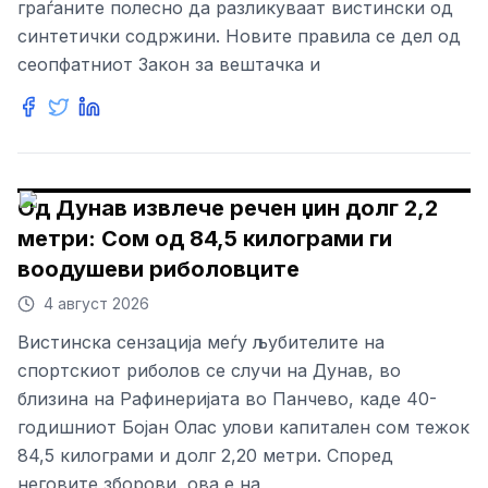
граѓаните полесно да разликуваат вистински од
синтетички содржини. Новите правила се дел од
сеопфатниот Закон за вештачка и
Од Дунав извлече речен џин долг 2,2
метри: Сом од 84,5 килограми ги
воодушеви риболовците
4 август 2026
Вистинска сензација меѓу љубителите на
спортскиот риболов се случи на Дунав, во
близина на Рафинеријата во Панчево, каде 40-
годишниот Бојан Олас улови капитален сом тежок
84,5 килограми и долг 2,20 метри. Според
неговите зборови, ова е на