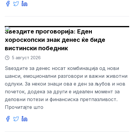
Ѕвездите проговорија: Еден
хороскопски знак денес ќе биде
вистински победник
5 август 2026
Ѕвездите за денес носат комбинација од нови
шанси, емоционални разговори и важни животни
одлуки. За некои знаци ова е ден за љубов и нов
почеток, додека за други е идеален момент за
деловни потези и финансиска претпазливост.
Прочитајте што