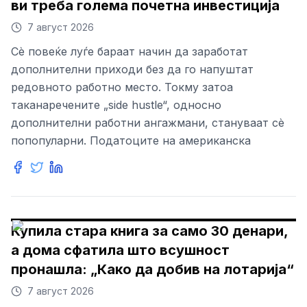
ви треба голема почетна инвестиција
7 август 2026
Сè повеќе луѓе бараат начин да заработат
дополнителни приходи без да го напуштат
редовното работно место. Токму затоа
таканаречените „side hustle“, односно
дополнителни работни ангажмани, стануваат сè
попопуларни. Податоците на американска
Купила стара книга за само 30 денари,
а дома сфатила што всушност
пронашла: „Како да добив на лотарија“
7 август 2026