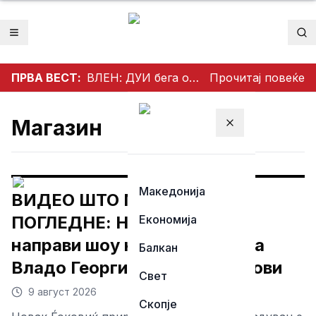
Отвори мени
Пр
ПРВА ВЕСТ:
ВЛЕН: ДУИ бега од прашањата за Артан Груби
Прочитај повеќе
Магазин
Затвори мени
Македонија
ВИДЕО ШТО МОРА ДА СЕ
ПОГЛЕДНЕ: Новак Ѓоковиќ
Економија
направи шоу на концертот на
Балкан
Владо Георгиев во Херцег Нови
Свет
9 август 2026
Скопје