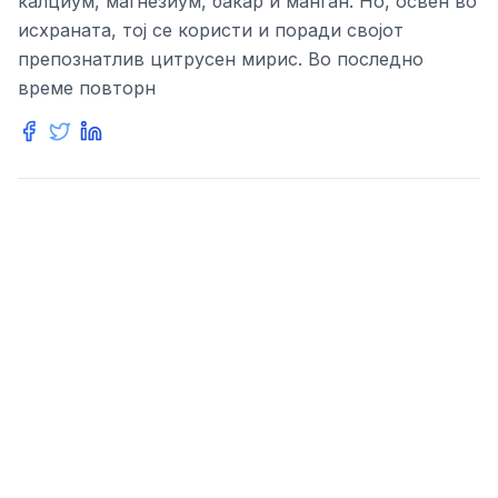
калциум, магнезиум, бакар и манган. Но, освен во
исхраната, тој се користи и поради својот
препознатлив цитрусен мирис. Во последно
време повторн