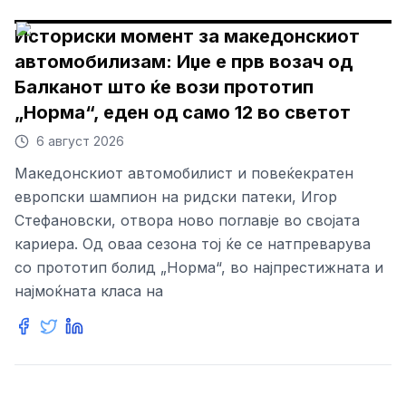
Историски момент за македонскиот
автомобилизам: Иџе е прв возач од
Балканот што ќе вози прототип
„Норма“, еден од само 12 во светот
6 август 2026
Македонскиот автомобилист и повеќекратен
европски шампион на ридски патеки, Игор
Стефановски, отвора ново поглавје во својата
кариера. Од оваа сезона тој ќе се натпреварува
со прототип болид „Норма“, во најпрестижната и
најмоќната класа на