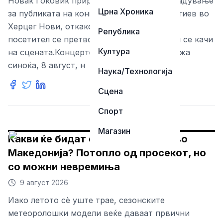
Новак Ѓоковиќ приреди вистинско изненадување
Црна Хроника
за публиката на концертот на Владо Георгиев во
Херцег Нови, откако во еден момент од
Република
посетител се претвори во дел од шоуто и се качи
Култура
на сцената.Концертот на Георгиев се одржа
синоќа, 8 август, н
Наука/Технологија
Сцена
Спорт
Магазин
Какви ќе бидат есента и зимата во
Македонија? Потопло од просекот, но
со можни невремиња
9 август 2026
Иако летото сè уште трае, сезонските
метеоролошки модели веќе даваат првични