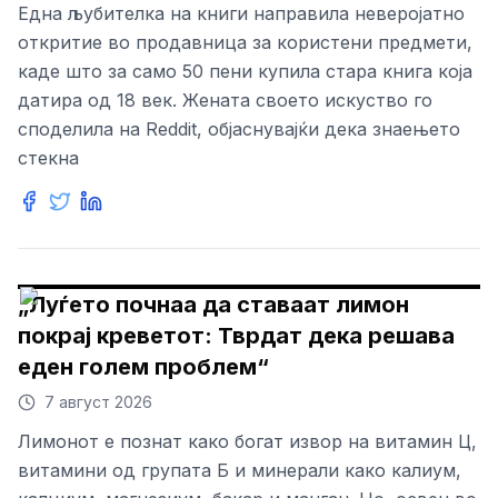
Една љубителка на книги направила неверојатно
откритие во продавница за користени предмети,
каде што за само 50 пени купила стара книга која
датира од 18 век. Жената своето искуство го
споделила на Reddit, објаснувајќи дека знаењето
стекна
„Луѓето почнаа да ставаат лимон
покрај креветот: Тврдат дека решава
еден голем проблем“
7 август 2026
Лимонот е познат како богат извор на витамин Ц,
витамини од групата Б и минерали како калиум,