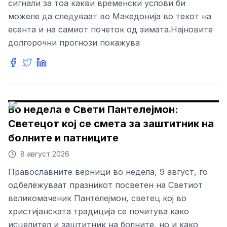
сигнали за тоа какви временски услови би
можеле да следуваат во Македонија во текот на
есента и на самиот почеток од зимата.Најновите
долгорочни прогнози покажува
Во недела е Свети Пантелејмон:
Светецот кој се смета за заштитник на
болните и патниците
8 август 2026
Православните верници во недела, 9 август, го
одбележуваат празникот посветен на Светиот
великомаченик Пантелејмон, светец кој во
христијанската традиција се почитува како
исцелител и заштитник на болните, но и како