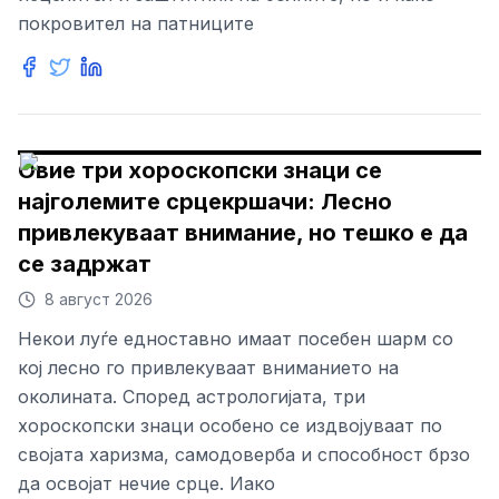
покровител на патниците
Овие три хороскопски знаци се
најголемите срцекршачи: Лесно
привлекуваат внимание, но тешко е да
се задржат
8 август 2026
Некои луѓе едноставно имаат посебен шарм со
кој лесно го привлекуваат вниманието на
околината. Според астрологијата, три
хороскопски знаци особено се издвојуваат по
својата харизма, самодоверба и способност брзо
да освојат нечие срце. Иако