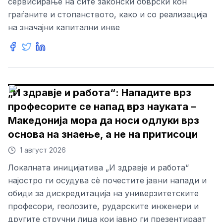
сервисирање на сите законски обврски кон
граѓаните и стопанството, како и со реализација
на значајни капитални инве
„И здравје и работа“: Нападите врз
професорите се напад врз науката –
Македонија мора да носи одлуки врз
основа на знаење, а не на притисоци
1 август 2026
Локалната иницијатива „И здравје и работа“
најостро ги осудува сè почестите јавни напади и
обиди за дискредитација на универзитетските
професори, геолозите, рударските инженери и
другите стручни лица кои јавно ги презентираат