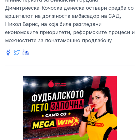
Димитриеска-Кочоска денеска оствари средба со
вршителот на должноста амбасадор на САД,
Никол Варнс, на која биле разгледани
економските приоритети, реформските процеси и
можностите за понатамошно продлабочу