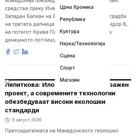
Македонија обезбеди 149 милиони евра грант
Црна Хроника
средства преку Инвестициската рамка за
Западен Балкан на Европската Унија за изградба
Република
на третата делница од железничкиот Коридор 8,
Култура
на потегот Крива Паланка – Деве Баир. На
денешното потпишување н
Наука/Технологија
Сцена
Спорт
Магазин
Лепиткова: Иловица е добро истражен
проект, а современите технологии
обезбедуваат високи еколошки
стандарди
6 август 2026
Претседателката на Македонското геолошко