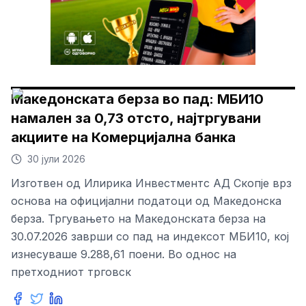
Македонската берза во пад: МБИ10
намален за 0,73 отсто, најтргувани
акциите на Комерцијална банка
30 јули 2026
Изготвен од Илирика Инвестментс АД Скопје врз
основа на официјални податоци од Македонска
берза. Тргувањето на Македонската берза на
30.07.2026 заврши со пад на индексот МБИ10, кој
изнесуваше 9.288,61 поени. Во однос на
претходниот трговск