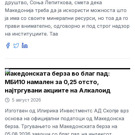
друштво, Соња Лепиткова, смета дека
Македонија треба да ја искористи можноста што
ја има со своите минерални ресурси, но тоа да го
прави внимателно, одговорно и под строг надзор
на институциите. Таа
Македонската берза во благ пад:
МБИ10 намален за 0,25 отсто,
најтргувани акциите на Алкалоид
5 август 2026
Изготвен од Илирика Инвестментс АД Скопје врз
основа на официјални податоци од Македонска
берза. Тргувањето на Македонската берза на
05.08.2026 заврши со благ пад на индексот