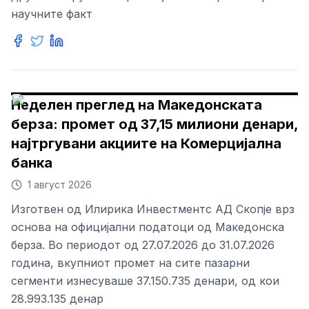
научните факт
Неделен преглед на Македонската
берза: промет од 37,15 милиони денари,
најтргувани акциите на Комерцијална
банка
1 август 2026
Изготвен од Илирика Инвестментс АД Скопје врз
основа на официјални податоци од Македонска
берза. Во периодот од 27.07.2026 до 31.07.2026
година, вкупниот промет на сите пазарни
сегменти изнесуваше 37.150.735 денари, од кои
28.993.135 денар