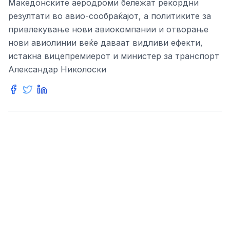
Македонските аеродроми бележат рекордни
резултати во авио-сообраќајот, а политиките за
привлекување нови авиокомпании и отворање
нови авиолинии веќе даваат видливи ефекти,
истакна вицепремиерот и министер за транспорт
Александар Николоски