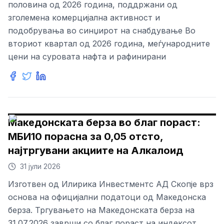
половина од 2026 година, поддржани од
зголемена комерцијална активност и
подобрувања во синџирот на снабдување Во
вториот квартал од 2026 година, меѓународните
цени на суровата нафта и рафинирани
Македонската берза во благ пораст:
МБИ10 порасна за 0,05 отсто,
најтргувани акциите на Алкалоид
31 јули 2026
Изготвен од Илирика Инвестментс АД Скопје врз
основа на официјални податоци од Македонска
берза. Тргувањето на Македонската берза на
31.07.2026 заврши со благ пораст на индексот