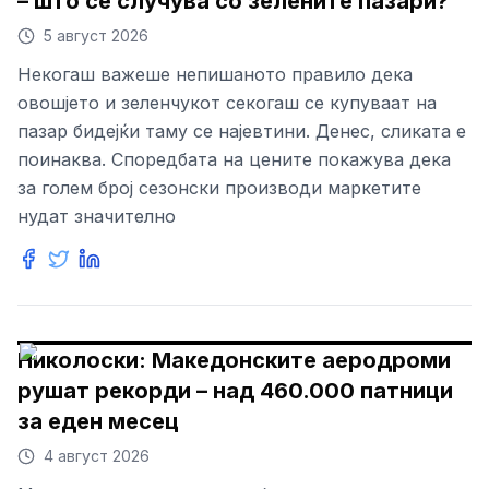
– што се случува со зелените пазари?
5 август 2026
Некогаш важеше непишаното правило дека
овошјето и зеленчукот секогаш се купуваат на
пазар бидејќи таму се најевтини. Денес, сликата е
поинаква. Споредбата на цените покажува дека
за голем број сезонски производи маркетите
нудат значително
Николоски: Македонските аеродроми
рушат рекорди – над 460.000 патници
за еден месец
4 август 2026