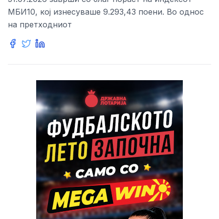
МБИ10, кој изнесуваше 9.293,43 поени. Во однос
на претходниот