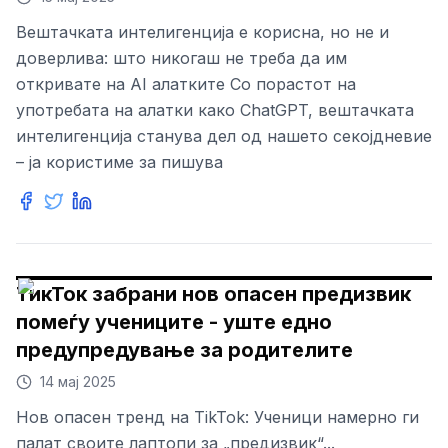
Вештачката интелигенција е корисна, но не и
доверлива: што никогаш не треба да им
откривате на AI алатките Со порастот на
употребата на алатки како ChatGPT, вештачката
интелигенција станува дел од нашето секојдневие
– ја користиме за пишува
ТикТок забрани нов опасен предизвик
помеѓу учениците - уште едно
предупредување за родителите
14 мај 2025
Нов опасен тренд на TikTok: Ученици намерно ги
палат своите лаптопи за „предизвик“...