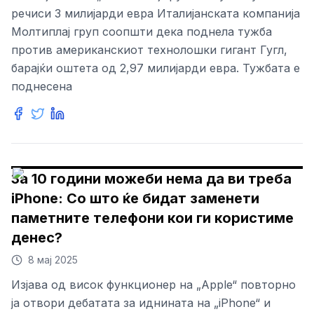
речиси 3 милијарди евра Италијанската компанија
Молтиплај груп соопшти дека поднела тужба
против американскиот технолошки гигант Гугл,
барајќи оштета од 2,97 милијарди евра. Тужбата е
поднесена
За 10 години можеби нема да ви треба
iPhone: Со што ќе бидат заменети
паметните телефони кои ги користиме
денес?
8 мај 2025
Изјава од висок функционер на „Apple“ повторно
ја отвори дебатата за иднината на „iPhone“ и