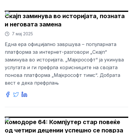
Скајп заминува во историјата, позната
и неговата замена
7 мај 2025
Една ера официјално завршува – популарната
платформа за интернет-разговори „Скајп“
заминува во историјата. „Мајкрософт“ ја укинува
услугата и ги префрла корисниците на својата
понова платформа „Мајкрософт тимс“. Добрата
вест е дека префрлањ
Комодоре 64: Компјутер стар повеќе
од четири децении успешно се поврза