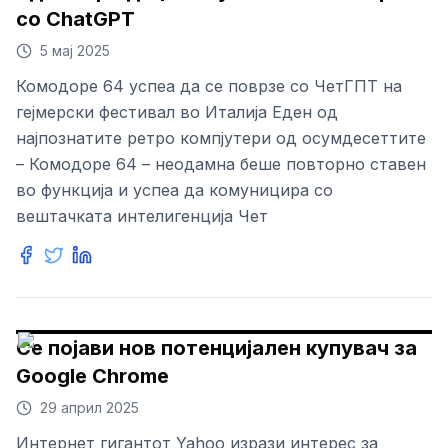
со ChatGPT
5 мај 2025
Комодоре 64 успеа да се поврзе со ЧетГПТ на
гејмерски фестивал во Италија Еден од
најпознатите ретро компјутери од осумдесеттите
– Комодоре 64 – неодамна беше повторно ставен
во функција и успеа да комуницира со
вештачката интелигенција Чет
Се појави нов потенцијален купувач за
Google Chrome
29 април 2025
Интернет гигантот Yahoo изрази интерес за