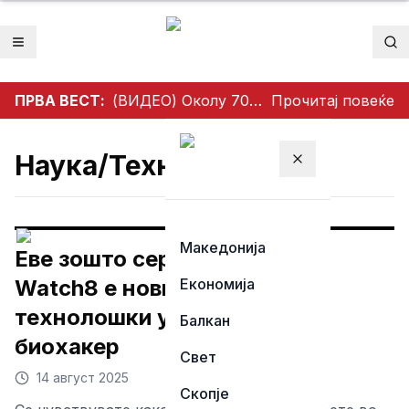
Отвори мени
Пр
ПРВА ВЕСТ:
(ВИДЕО) Околу 700 велосипедисти без облека возеа низ Берлин – пораки за слобода на телото, толеранција и климата
Прочитај повеќе
Наука/Технологија
Затвори мени
Македонија
Еве зошто серијата Galaxy
Watch8 е новиот омилен
Економија
технолошки уред за секој
Балкан
биохакер
Свет
14 август 2025
Скопје