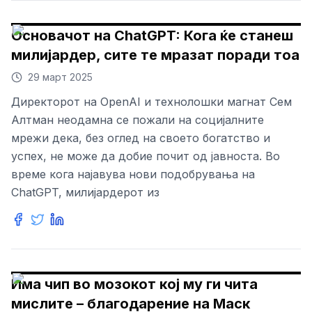
Основачот на ChatGPT: Кога ќе станеш
милијардер, сите те мразат поради тоа
29 март 2025
Директорот на OpenAI и технолошки магнат Сем
Алтман неодамна се пожали на социјалните
мрежи дека, без оглед на своето богатство и
успех, не може да добие почит од јавноста. Во
време кога најавува нови подобрувања на
ChatGPT, милијардерот из
Има чип во мозокот кој му ги чита
мислите – благодарение на Маск