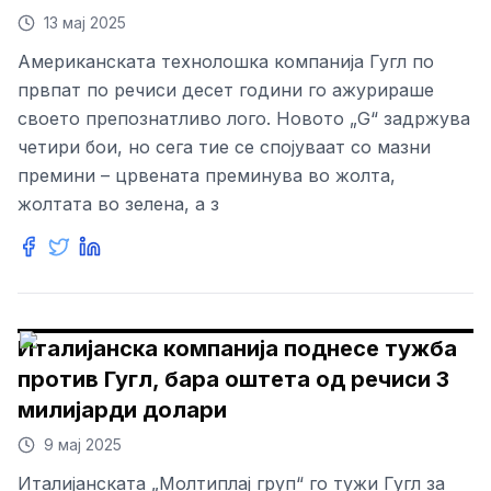
13 мај 2025
Американската технолошка компанија Гугл по
првпат по речиси десет години го ажурираше
своето препознатливо лого. Новото „G“ задржува
четири бои, но сега тие се спојуваат со мазни
премини – црвената преминува во жолта,
жолтата во зелена, а з
Италијанска компанија поднесе тужба
против Гугл, бара оштета од речиси 3
милијарди долари
9 мај 2025
Италијанската „Молтиплај груп“ го тужи Гугл за