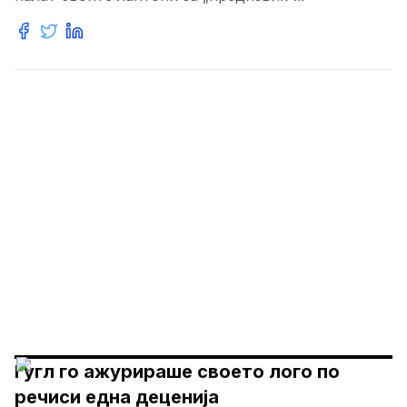
Гугл го ажурираше своето лого по
речиси една деценија