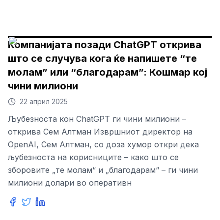
Компанијата позади ChatGPT открива
што се случува кога ќе напишете “те
молам” или “благодарам”: Кошмар кој
чини милиони
22 април 2025
Љубезноста кон ChatGPT ги чини милиони –
открива Сем Алтман Извршниот директор на
OpenAI, Сем Алтман, со доза хумор откри дека
љубезноста на корисниците – како што се
зборовите „те молам“ и „благодарам“ – ги чини
милиони долари во оперативн