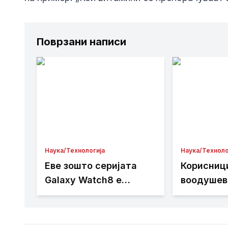
Поврзани написи
Наука/Технологија
Наука/Техноло
Еве зошто серијата
Корисниц
Galaxy Watch8 е
воодушев
новиот омилен
новите оп
технолошки уред за
секој биохакер