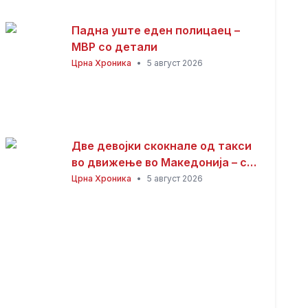
Падна уште еден полицаец –
МВР со детали
Црна Хроника
•
5 август 2026
Две девојки скокнале од такси
во движење во Македонија – се
утврдува што точно се случило!
Црна Хроника
•
5 август 2026