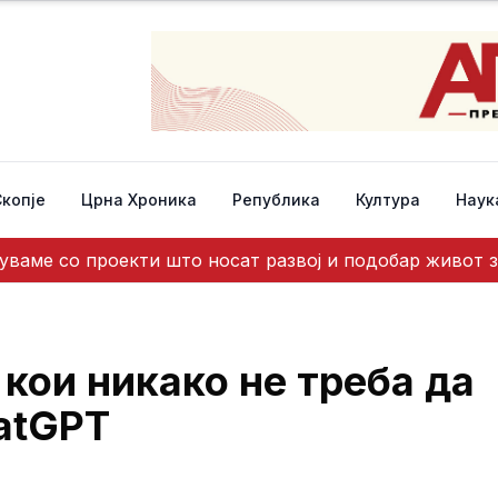
Скопје
Црна Хроника
Република
Култура
Наук
ваме со проекти што носат развој и подобар живот з
кои никако не треба да
atGPT