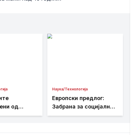
гија
Наука/Технологија
ите
Европски предлог:
ени од
Забрана за социјални
ции на Viber
медиуми за помлади
од 15 години