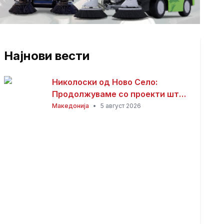
Најнови вести
Николоски од Ново Село:
Продолжуваме со проекти што
носат развој и подобар живот
Македонија
•
5 август 2026
за граѓаните