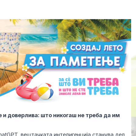
е и доверлива: што никогаш не треба да им
hatGPT, вештачката интелигенција станува дел