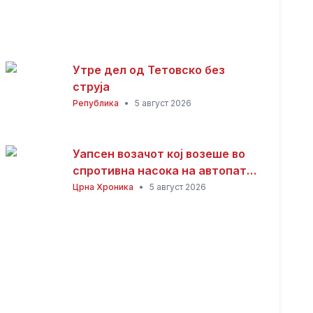
Утре дел од Тетовско без
струја
Република
•
5 август 2026
Уапсен возачот кој возеше во
спротивна насока на автопатот
Скопје – Велес
Црна Хроника
•
5 август 2026