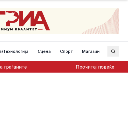
а/Технологија
Сцена
Спорт
Магазин
Пребар
а граѓаните
Прочитај повеќе