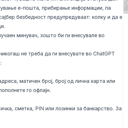
ишување е-пошта, прибирање информации, па
 сајбер безбедност предупредуваат: колку и да е
и.
лучаен минувач, зошто би ги внесувале во
никогаш не треба да ги внесувате во ChatGPT
:
дреса, матичен број, број од лична карта или
пополнете го офлајн.
ичка, сметка, PIN или лозинки за банкарство. За