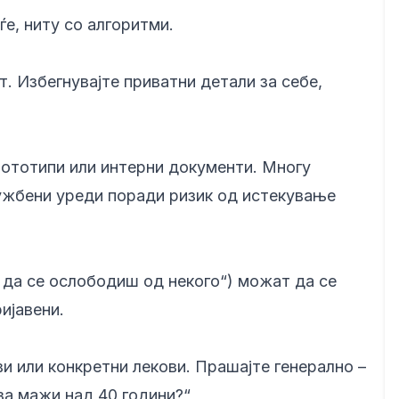
ѓе, ниту со алгоритми.
. Избегнувајте приватни детали за себе,
рототипи или интерни документи. Многу
лужбени уреди поради ризик од истекување
 да се ослободиш од некого“) можат да се
ијавени.
ви или конкретни лекови. Прашајте генерално –
за мажи над 40 години?“