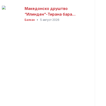
Македонско друштво
“Илинден“-Тирана бара
официјалната веб-страница на
Балкан
•
5 август 2026
Општина Пустец да биде
достапна и на македонски
јазик