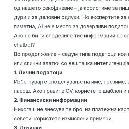
од нашето секојдневие – ја користиме за п
дури и за деловни одлуки. Но експертите за
паметна, AI не е место за доверливи податоц
Ако не би ги споделиле тие информации со с
chatbot?
Во продолжение – седум типа податоци кои 
или слични алатки со вештачка интелигенција
1. Лични податоци
Избегнувајте споделување на име, презиме, а
пасош. Ако правите CV, користете шаблон и 
2. Финансиски информации
Никогаш не внесувајте број на платежна карт
совети, користете измислени примери.
3. Лозинки