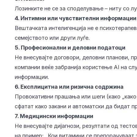
Лозинките не се за споделување – ниту со лу
4. Интимни или чувствителни информации
Вештачката интелигенција не е психотерапевт
семејството или други луѓе.
5. Професионални и деловни податоци
Не внесувајте договори, деловни планови, п
компании веќе забранија користење AI на с
информации.
6. Експлицитна или ризична содржина
Провокативни прашања или шеги (како „како
сфатат како закани и автоматски да бидат пр
7. Медицински информации
Не внесувајте дијагнози, резултати од тесто
на пример: „Кои витамини се препорачуваат 