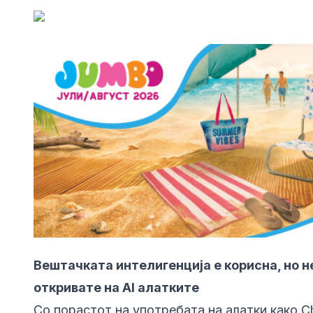
Вештачката интелигенција е корисна, но н
откривате на AI алатките
Со порастот на употребата на алатки како C