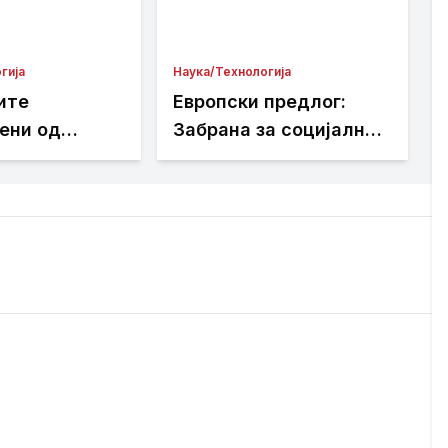
гија
Наука/Технологија
ите
Европски предлог:
ени од
Забрана за социјални
ции на Viber
медиуми за помлади
од 15 години