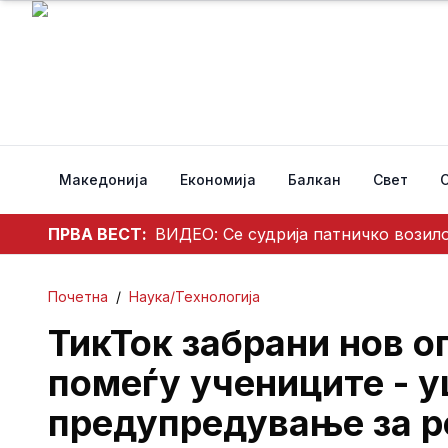
Македонија
Економија
Балкан
Свет
ПРВА ВЕСТ:
ВИДЕО: Се судрија патничко возило
Почетна
/
Наука/Технологија
ТикТок забрани нов о
помеѓу учениците - 
предупредување за р