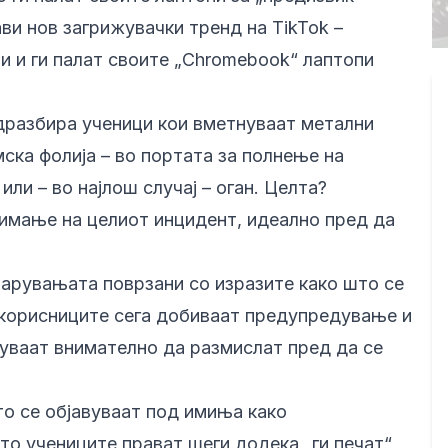
ви нов загрижувачки тренд на TikTok –
ри и ги палат своите „Chromebook“ лаптопи
дразбира ученици кои вметнуваат метални
ска фолија – во портата за полнење на
или – во најлош случај – оган. Целта?
имање на целиот инцидент, идеално пред да
барувањата поврзани со изразите како што се
 корисниците сега добиваат предупредување и
куваат внимателно да размислат пред да се
то се објавуваат под имиња како
што учениците прават шеги додека „ги печат“