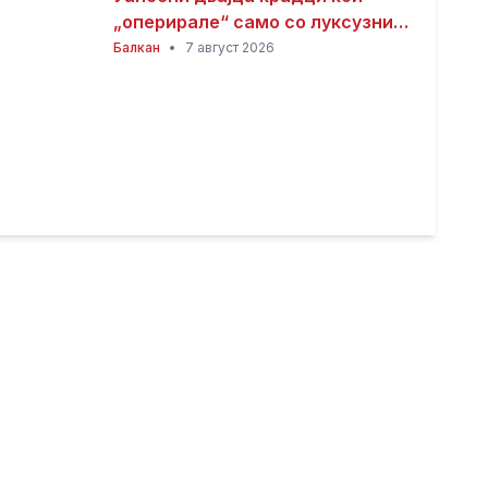
„оперирале“ само со луксузни
автомобили
Балкан
•
7 август 2026