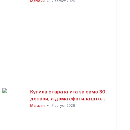
заработка од дома: Не ви треба
Магазин
•
7 август 2026
голема почетна инвестиција
Купила стара книга за само 30
денари, а дома сфатила што
всушност пронашла: „Како да
Магазин
•
7 август 2026
добив на лотарија“