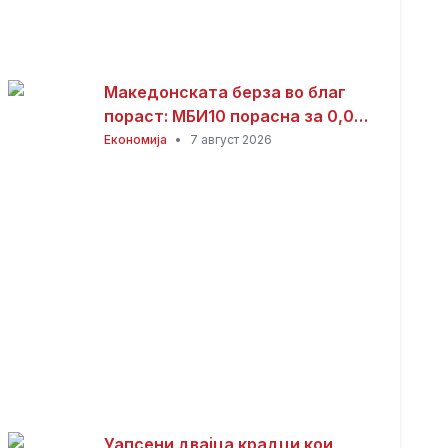
Македонската берза во благ
пораст: МБИ10 порасна за 0,08
отсто, најтргувани акциите на
Економија
•
7 август 2026
Комерцијална банка
Уапсени двајца крадци кои