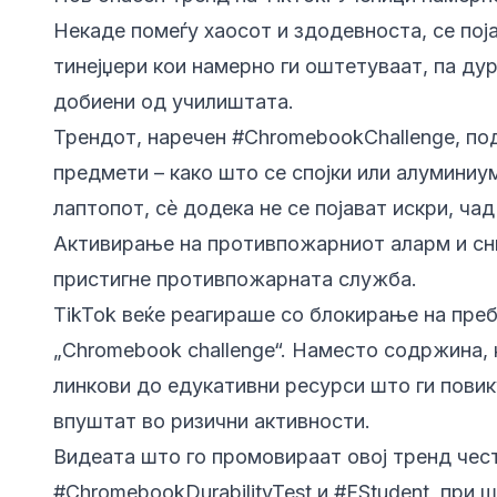
Некаде помеѓу хаосот и здодевноста, се поја
тинејџери кои намерно ги оштетуваат, па ду
добиени од училиштата.
Трендот, наречен #ChromebookChallenge, по
предмети – како што се спојки или алуминиум
лаптопот, сè додека не се појават искри, чад 
Активирање на противпожарниот аларм и сн
пристигне противпожарната служба.
TikTok веќе реагираше со блокирање на пре
„Chromebook challenge“. Наместо содржина,
линкови до едукативни ресурси што ги пови
впуштат во ризични активности.
Видеата што го промовираат овој тренд чес
#ChromebookDurabilityTest и #FStudent, при 