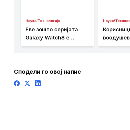
Наука/Технологија
Наука/Техноло
Еве зошто серијата
Корисниц
Galaxy Watch8 е
воодушев
новиот омилен
новите оп
технолошки уред за
секој биохакер
Сподели го овој напис