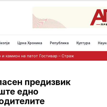
Скопје
Црна Хроника
Република
Култура
Наук
 и камион на патот Гостивар – Страж
пасен предизвик
уште едно
одителите