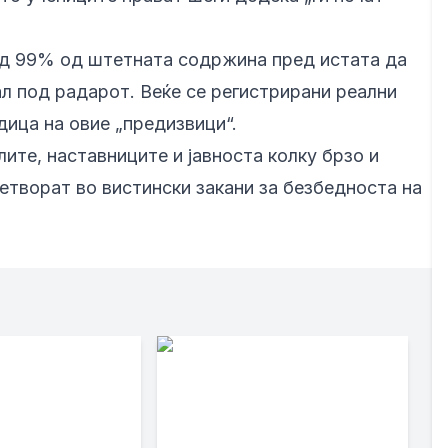
од 99% од штетната содржина пред истата да
ал под радарот. Веќе се регистрирани реални
дица на овие „предизвици“.
те, наставниците и јавноста колку брзо и
етворат во вистински закани за безбедноста на