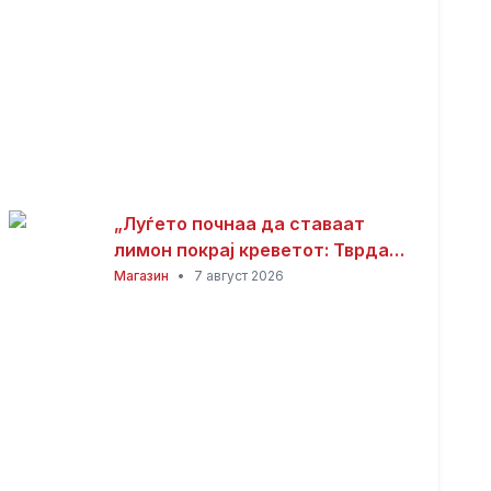
„Луѓето почнаа да ставаат
лимон покрај креветот: Тврдат
дека решава еден голем
Магазин
•
7 август 2026
проблем“