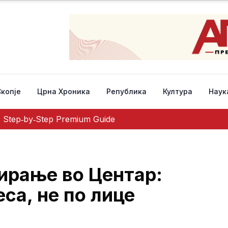
Скопје
Црна Хроника
Република
Култура
Наук
A Step‑by‑Step Premium Guide
ирање во Центар:
са, не по лице