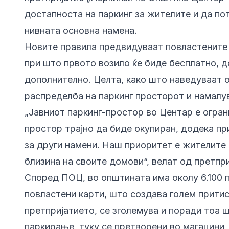
достапноста на паркинг за жителите и да по
нивната основна намена.
Новите правила предвидуваат повластените к
при што првото возило ќе биде бесплатно, до
дополнително. Целта, како што наведуваат о
распределба на паркинг просторот и намалу
„Јавниот паркинг-простор во Центар е огран
простор трајно да биде окупиран, додека пр
за други намени. Наш приоритет е жителите 
близина на своите домови“, велат од претпри
Според ПОЦ, во општината има околу 6.100 п
повластени карти, што создава голем притис
претпријатието, се зголемува и поради тоа 
паркирање, туку се претворени во магацини,