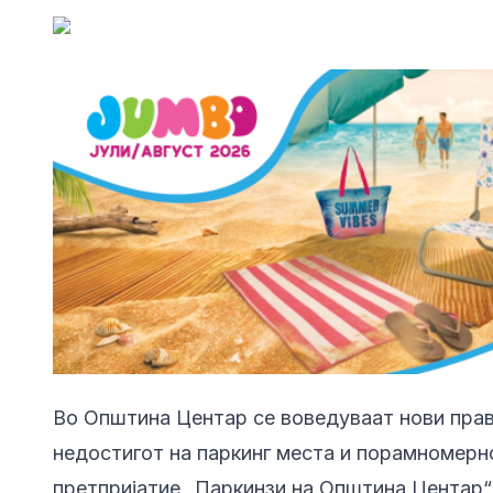
Во Општина Центар се воведуваат нови прав
недостигот на паркинг места и порамномерно
претпријатие „Паркинзи на Општина Центар“ 