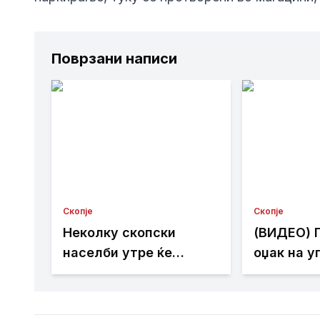
Поврзани написи
Скопје
Скопје
Неколку скопски
(ВИДЕО) 
населби утре ќе
оџак на у
останат без струја
објект во
– брзата 
спречи п