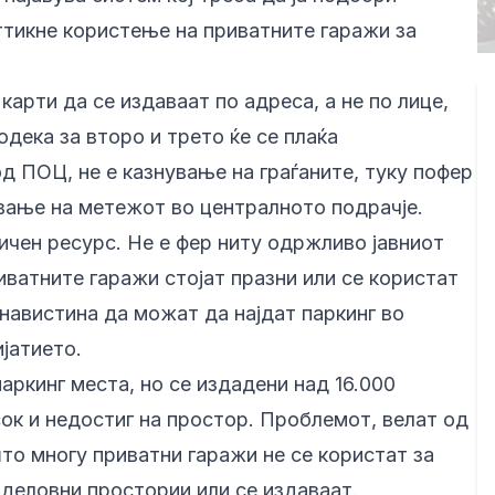
ттикне користење на приватните гаражи за
арти да се издаваат по адреса, а не по лице,
дека за второ и трето ќе се плаќа
д ПОЦ, не е казнување на граѓаните, туку пофер
вање на метежот во централното подрачје.
ичен ресурс. Не е фер ниту одржливо јавниот
иватните гаражи стојат празни или се користат
навистина да можат да најдат паркинг во
јатието.
аркинг места, но се издадени над 16.000
ок и недостиг на простор. Проблемот, велат од
што многу приватни гаражи не се користат за
 деловни простории или се издаваат.