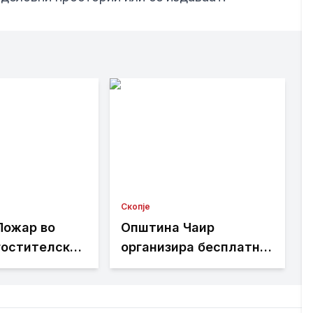
Скопје
Пожар во
Општина Чаир
гостителски
организира бесплатна
 Лептокарија
школа за пливање за
интервенција
деца – пријавувањето
оголема
е во тек