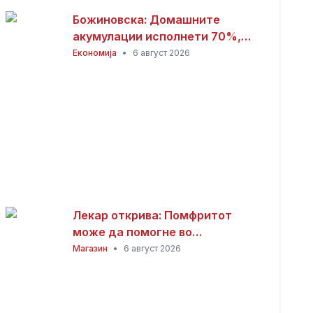
Божиновска: Домашните
акумулации исполнети 70%,
обезбедена стабилност на
Економија
•
6 август 2026
енергетскиот систем
Лекар открива: Помфритот
може да помогне во
топлотните бранови, но
Магазин
•
6 август 2026
причината ќе ве изненади