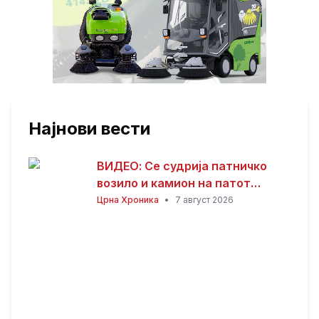
Најнови вести
ВИДЕО: Се судрија патничко
возило и камион на патот
Гостивар – Страж
Црна Хроника
•
7 август 2026