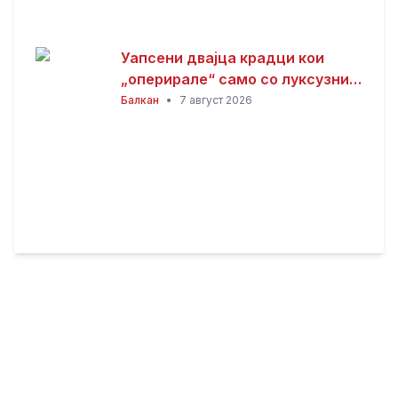
Уапсени двајца крадци кои
„оперирале“ само со луксузни
автомобили
Балкан
•
7 август 2026