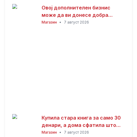
Овој дополнителен бизнис
може да ви донесе добра
заработка од дома: Не ви треба
Магазин
•
7 август 2026
голема почетна инвестиција
Купила стара книга за само 30
денари, а дома сфатила што
всушност пронашла: „Како да
Магазин
•
7 август 2026