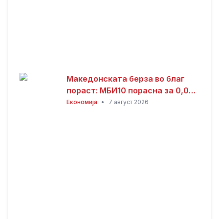
Македонската берза во благ
пораст: МБИ10 порасна за 0,08
отсто, најтргувани акциите на
Економија
•
7 август 2026
Комерцијална банка