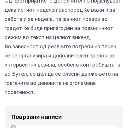
Од претпријатието дополнително појаснуваат
дека истиот неделен распоред ќе важи и за
сабота и за недела, па јавниот превоз во
градот ќе биде прилагоден на празничниот
режим во текот на целиот викенд.
Во зависност од реалните потреби на терен,
ќе се организира и дополнителен превоз со
интервентни возила, особено кон гробиштата
во Бутел, со цел да се олесни движењето на
граѓаните во деновите на зголемена
посетеност.
Поврзани написи