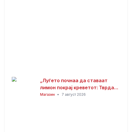
добив на лотарија“
„Луѓето почнаа да ставаат
лимон покрај креветот: Тврдат
дека решава еден голем
Магазин
•
7 август 2026
проблем“