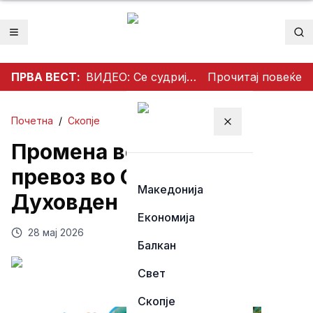
Отвори мени
Пр
ПРВА ВЕСТ:
ВИДЕО: Се судрија патничко возило и камион на патот Гостивар – Страж
Прочитај повеќе
Почетна
/
Скопје
Затвори мени
Промена во јавниот
превоз во Скопје за
Македонија
Духовден
Економија
28 мај 2026
Балкан
Свет
Скопје