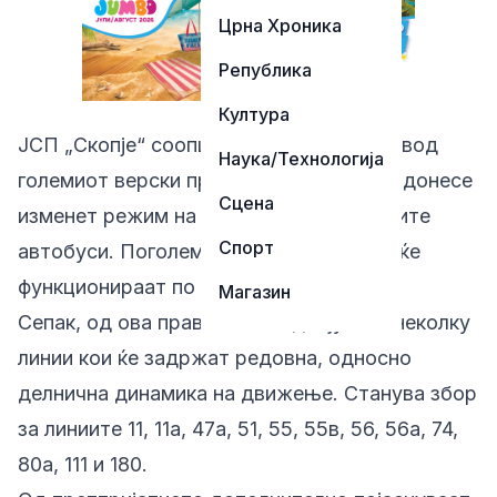
Црна Хроника
Република
Култура
ЈСП „Скопје“ соопшти дека утре, по повод
Наука/Технологија
големиот верски празник Духовден, ќе донесе
Сцена
изменет режим на сообраќај на градските
Спорт
автобуси. Поголемиот дел од линиите ќе
функционираат по неделен возен ред.
Магазин
Сепак, од ова правило се издвојуваат неколку
линии кои ќе задржат редовна, односно
делнична динамика на движење. Станува збор
за линиите 11, 11а, 47а, 51, 55, 55в, 56, 56а, 74,
80а, 111 и 180.