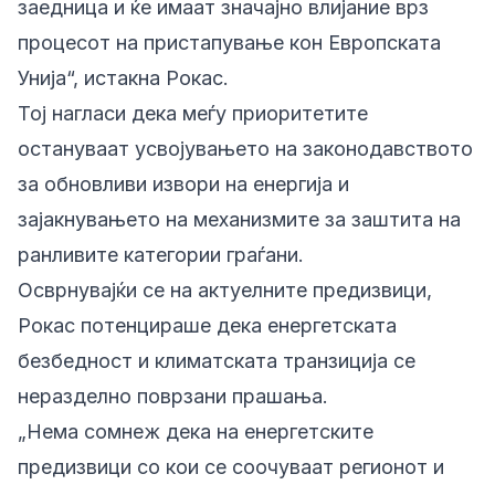
заедница и ќе имаат значајно влијание врз
процесот на пристапување кон Европската
Унија“, истакна Рокас.
Тој нагласи дека меѓу приоритетите
остануваат усвојувањето на законодавството
за обновливи извори на енергија и
зајакнувањето на механизмите за заштита на
ранливите категории граѓани.
Осврнувајќи се на актуелните предизвици,
Рокас потенцираше дека енергетската
безбедност и климатската транзиција се
неразделно поврзани прашања.
„Нема сомнеж дека на енергетските
предизвици со кои се соочуваат регионот и