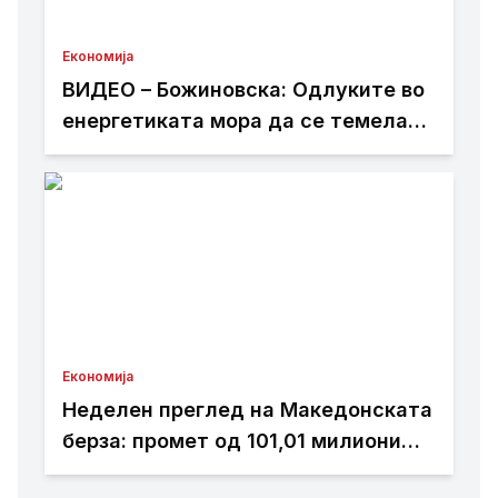
Економија
ВИДЕО – Божиновска: Одлуките во
енергетиката мора да се темелат
на факти, анализи и стручно
знаење
Економија
Неделен преглед на Македонската
берза: промет од 101,01 милиони
денари, најтргувани акциите на