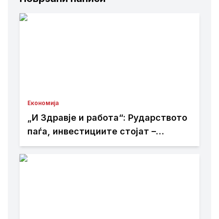
Економија
„И Здравје и работа“: Рударството
паѓа, инвестициите стојат –
државата мора да го ослободи
развојниот потенцијал на
Македонија