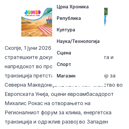
Црна Хроника
Република
Култура
Наука/Технологија
Скопје, 1 јуни 2026 – Усвојувањето на
Сцена
стратешките документи во енергетиката и
Спорт
напредокот во процесот на правична
транзиција претставуваат значаен чекор за
Магазин
Северна Македонија на патот кон членство во
Европската Унија, оцени евроамбасадорот
Михалис Рокас на отворањето на
Регионалниот форум за клима, енергетска
транзиција и одржлив развој во Западен