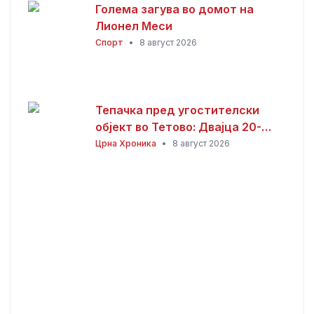
Голема загува во домот на
Лионел Меси
Спорт
•
8 август 2026
Тепачка пред угостителски
објект во Тетово: Двајца 20-
годишници избодени со нож,
Црна Хроника
•
8 август 2026
тројца приведени