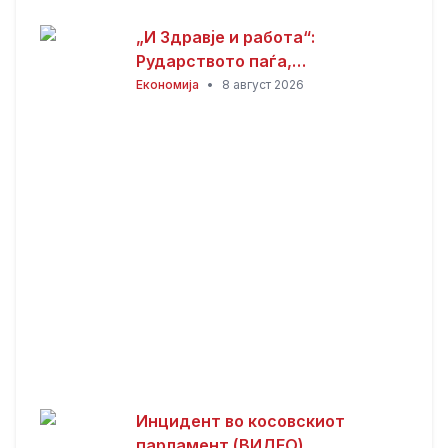
„И Здравје и работа“:
Рударството паѓа,
инвестициите стојат –
Економија
•
8 август 2026
државата мора да го ослободи
развојниот потенцијал на
Македонија
Инцидент во косовскиот
парламент (ВИДЕО)