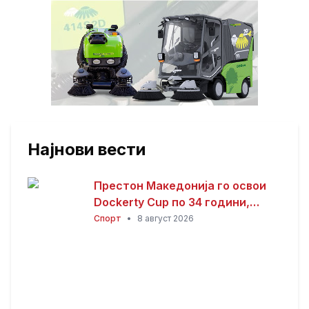
Најнови вести
Престон Македонија го освои
Dockerty Cup по 34 години,
Тевере прогласен за најдобар
Спорт
•
8 август 2026
играч