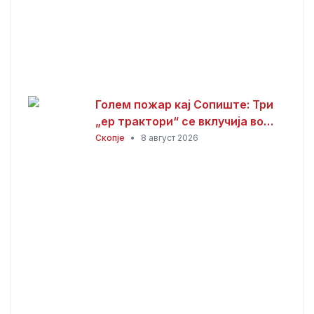
Голем пожар кај Сопиште: Три
„ер трактори“ се вклучија во
гаснењето, гори
Скопје
•
8 август 2026
нискостеблеста шума