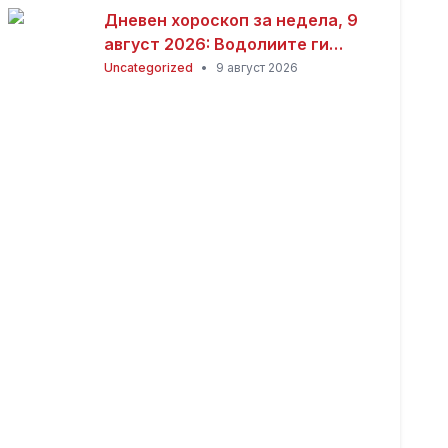
Дневен хороскоп за недела, 9
август 2026: Водолиите ги
очекува одличен ден, Јарците
Uncategorized
•
9 август 2026
среќа во љубовта, а Близнаците
успех во кариерата