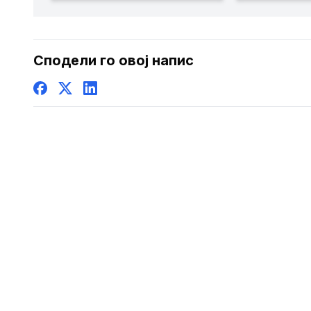
простор, 
седница н
безбедно
Сподели го овој напис