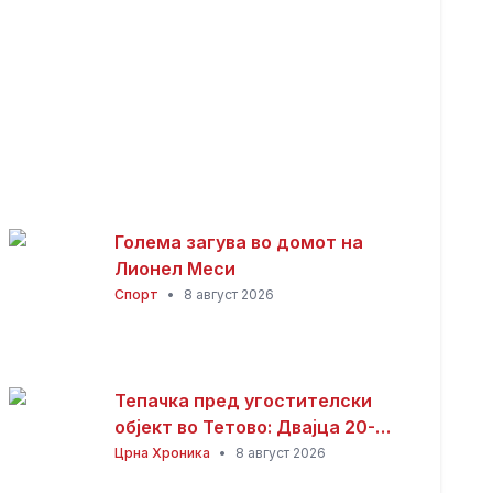
Голема загува во домот на
Лионел Меси
Спорт
•
8 август 2026
Тепачка пред угостителски
објект во Тетово: Двајца 20-
годишници избодени со нож,
Црна Хроника
•
8 август 2026
тројца приведени