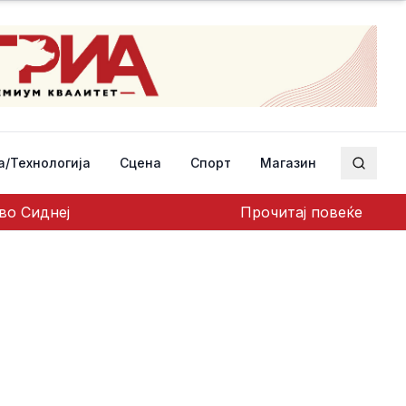
а/Технологија
Сцена
Спорт
Магазин
Пребар
во Сиднеј
Прочитај повеќе