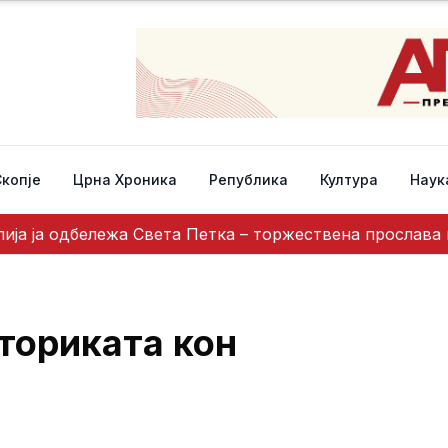
Скопје
Црна Хроника
Република
Култура
Наук
ија ја одбележа Света Петка – торжествена прослава 
еториката кон