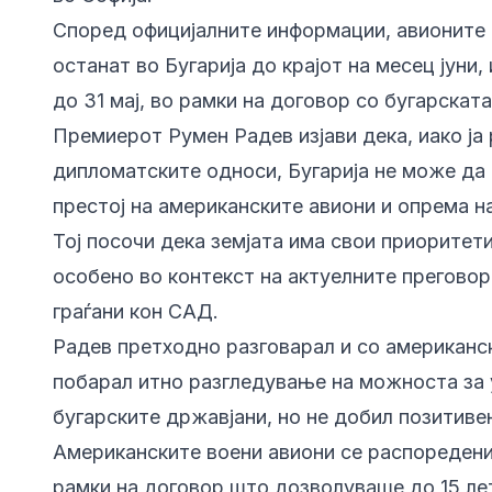
Според официјалните информации, авионите 
останат во Бугарија до крајот на месец јуни
до 31 мај, во рамки на договор со бугарската
Премиерот Румен Радев изјави дека, иако ја
дипломатските односи, Бугарија не може да
престој на американските авиони и опрема н
Тој посочи дека земјата има свои приоритети
особено во контекст на актуелните преговор
граѓани кон САД.
Радев претходно разговарал и со американс
побарал итно разгледување на можноста за 
бугарските државјани, но не добил позитиве
Американските воени авиони се распоредени
рамки на договор што дозволуваше до 15 лет