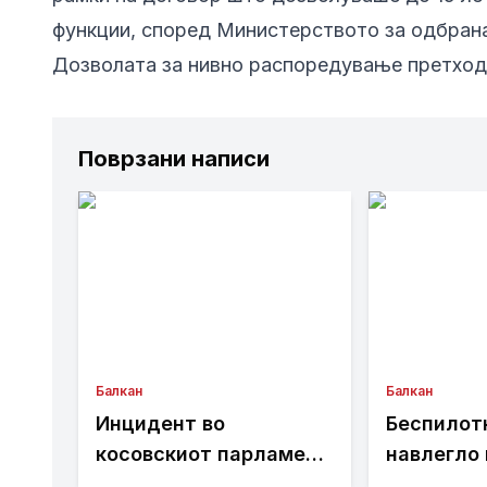
функции, според Министерството за одбран
Дозволата за нивно распоредување претход
Поврзани написи
Балкан
Балкан
Инцидент во
Беспилот
косовскиот парламент
навлегло 
(ВИДЕО)
бугарски