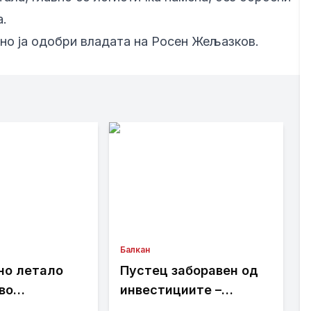
а.
но ја одобри владата на Росен Жељазков.
Балкан
но летало
Пустец заборавен од
во
инвестициите –
от воздушен
Жителите бараат