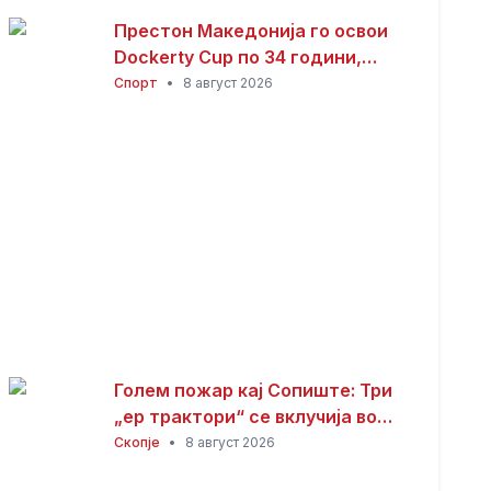
Престон Македонија го освои
Dockerty Cup по 34 години,
Тевере прогласен за најдобар
Спорт
•
8 август 2026
играч
Голем пожар кај Сопиште: Три
„ер трактори“ се вклучија во
гаснењето, гори
Скопје
•
8 август 2026
нискостеблеста шума