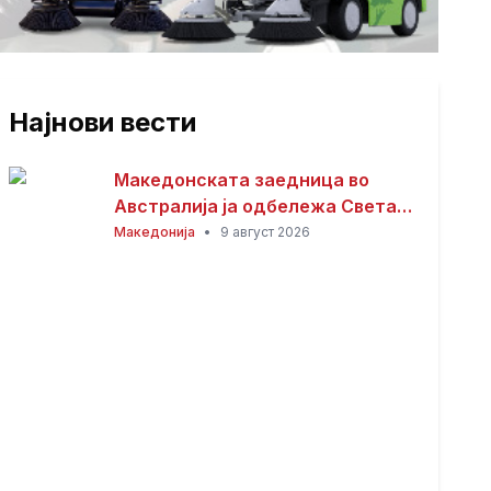
Најнови вести
Македонската заедница во
Австралија ја одбележа Света
Петка – торжествена прослава
Македонија
•
9 август 2026
во Сиднеј