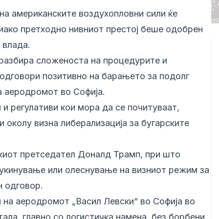
на американските воздухопловни сили ќе
, иако претходно нивниот престој беше одобрен
 влада.
 разбира сложеноста на процедурите и
 одговори позитивно на барањето за подолг
а аеродромот во Софија.
 и регулативи кои мора да се почитуваат,
и околу визна либерализација за бугарските
киот претседател Доналд Трамп, при што
укинување или олеснување на визниот режим за
н одговор.
 на аеродромот „Васил Левски“ во Софија во
ала, главно со логистичка намена, без борбени