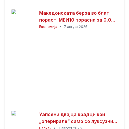
Македонската берза во благ
пораст: МБИ10 порасна за 0,08
отсто, најтргувани акциите на
Економија
•
7 август 2026
Комерцијална банка
Уапсени двајца крадци кои
„оперирале“ само со луксузни
автомобили
Балкан
•
7 август 2026