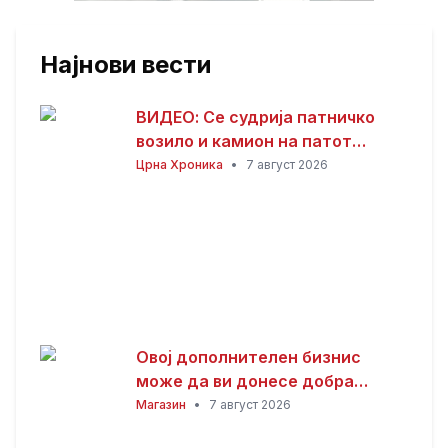
Најнови вести
ВИДЕО: Се судрија патничко
возило и камион на патот
Гостивар – Страж
Црна Хроника
•
7 август 2026
Овој дополнителен бизнис
може да ви донесе добра
заработка од дома: Не ви треба
Магазин
•
7 август 2026
голема почетна инвестиција