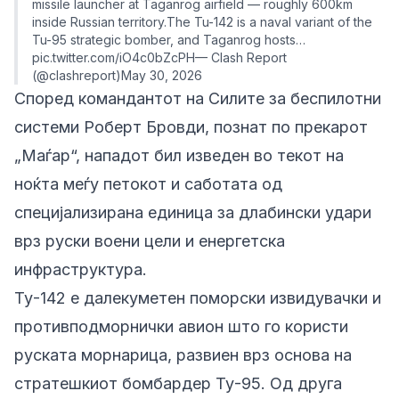
missile launcher at Taganrog airfield — roughly 600km
inside Russian territory.The Tu-142 is a naval variant of the
Tu-95 strategic bomber, and Taganrog hosts…
pic.twitter.com/iO4c0bZcPH— Clash Report
(@clashreport)May 30, 2026
Според командантот на Силите за беспилотни
системи Роберт Бровди, познат по прекарот
„Маѓар“, нападот бил изведен во текот на
ноќта меѓу петокот и саботата од
специјализирана единица за длабински удари
врз руски воени цели и енергетска
инфраструктура.
Ту-142 е далекуметен поморски извидувачки и
противподморнички авион што го користи
руската морнарица, развиен врз основа на
стратешкиот бомбардер Ту-95. Од друга