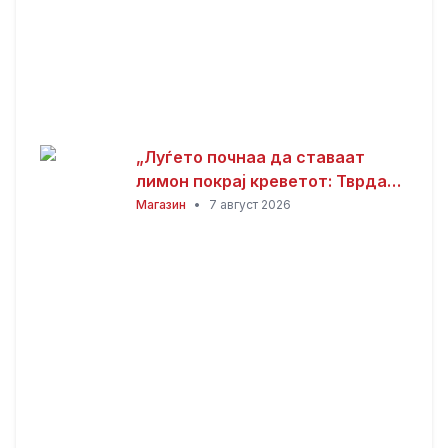
„Луѓето почнаа да ставаат
лимон покрај креветот: Тврдат
дека решава еден голем
Магазин
•
7 август 2026
проблем“