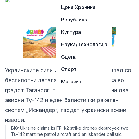
Црна Хроника
Република
Култура
Наука/Технологија
Сцена
Спорт
Украинските сили извршиле успешен напад со
беспилотни летала врз руска воена база во
Магазин
градот Таганрог, при што биле уништени два
авиони Ту-142 и еден балистички ракетен
систем „Искандер“, тврдат украински воени
извори.
BIG: Ukraine claims its FP-1/2 strike drones destroyed two
Tu-142 maritime patrol aircraft and an Iskander ballistic