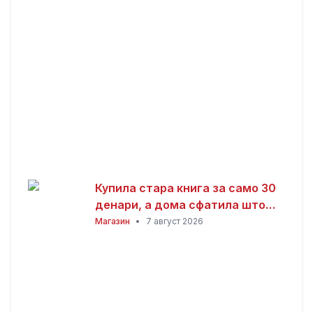
Купила стара книга за само 30
денари, а дома сфатила што
всушност пронашла: „Како да
Магазин
•
7 август 2026
добив на лотарија“