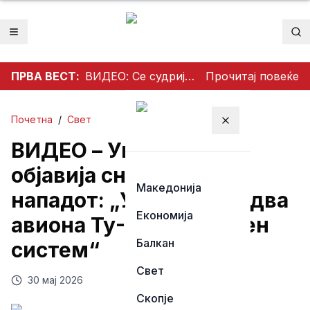
Отвори мени
Пр
ПРВА ВЕСТ:
ВИДЕО: Се судрија патничко возило и камион на патот Гостивар – Страж
Прочитај повеќе
Почетна
/
Свет
Затвори мени
ВИДЕО – Украинците
објавија снимка од
Македонија
нападот: „Уништивме два
Економија
авиона Ту-142 и ракетен
Балкан
систем“
Свет
30 мај 2026
Скопје