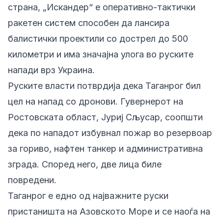
страна, „Искандер“ е оперативно-тактички
ракетен систем способен да лансира
балистички проектили со дострел до 500
километри и има значајна улога во руските
напади врз Украина.
Руските власти потврдија дека Таганрог бил
цел на напад со дронови. Гувернерот на
Ростовската област, Јуриј Сљусар, соопшти
дека по нападот избувнал пожар во резервоар
за гориво, нафтен танкер и административна
зграда. Според него, две лица биле
повредени.
Таганрог е едно од најважните руски
пристаништа на Азовското Море и се наоѓа на