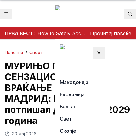
Отвори мени
Пр
ПРВА ВЕСТ:
How to Safely Access Mathildtantot: A Step‑by‑Step Premium Guide
Прочитај повеќе
Почетна
/
Спорт
Затвори мени
МУРИЊО ПРЕД
СЕНЗАЦИОНАЛНО
Македонија
ВРАЌАЊЕ ВО РЕАЛ
Економија
МАДРИД: Наводно
Балкан
потпишал договор до 2029
година
Свет
Скопје
30 мај 2026