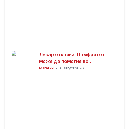
Лекар открива: Помфритот
може да помогне во
топлотните бранови, но
Магазин
•
6 август 2026
причината ќе ве изненади