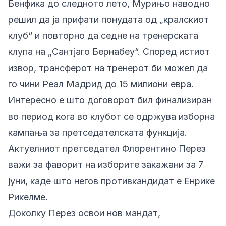
Бенфика до следното лето, Мурињо наводно
решил да ја прифати понудата од „кралскиот
клуб“ и повторно да седне на тренерската
клупа на „Сантјаго Бернабеу“. Според истиот
извор, трансферот на тренерот би можел да
го чини Реал Мадрид до 15 милиони евра.
Интересно е што договорот бил финализиран
во период кога во клубот се одржува изборна
кампања за претседателската функција.
Актуелниот претседател Флорентино Перез
важи за фаворит на изборите закажани за 7
јуни, каде што негов противкандидат е Енрике
Рикелме.
Доколку Перез освои нов мандат,