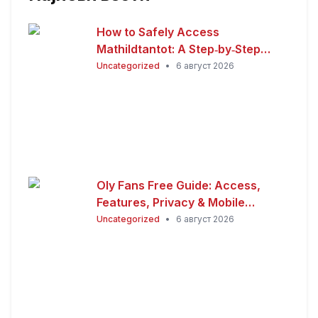
How to Safely Access
Mathildtantot: A Step‑by‑Step
Premium Guide
Uncategorized
•
6 август 2026
Oly Fans Free Guide: Access,
Features, Privacy & Mobile
Experience
Uncategorized
•
6 август 2026