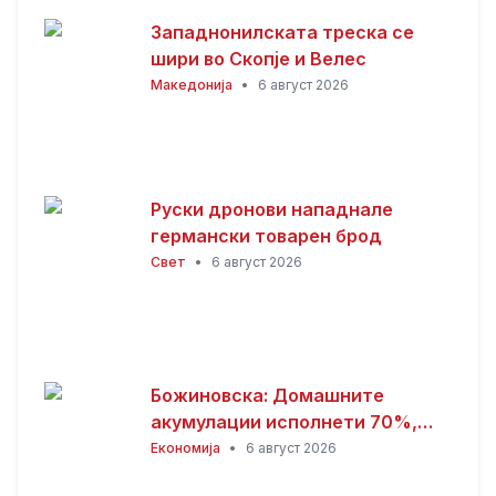
Западнонилската треска се
шири во Скопје и Велес
Македонија
•
6 август 2026
Руски дронови нападнале
германски товарен брод
Свет
•
6 август 2026
Божиновска: Домашните
акумулации исполнети 70%,
обезбедена стабилност на
Економија
•
6 август 2026
енергетскиот систем