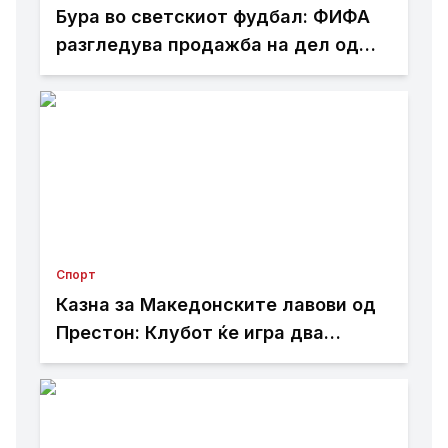
Бура во светскиот фудбал: ФИФА
разгледува продажба на дел од
Мундијалот?
Спорт
Казна за Македонските лавови од
Престон: Клубот ќе игра два
натпревари без публика поради
навредливи транспаренти на
навивачите