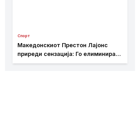
Спорт
Македонскиот Престон Лајонс
приреди сензација: Го елиминира
актуелниот освојувач на Купот на
Австралија