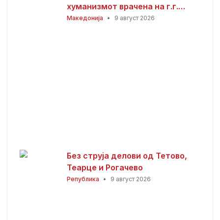
хуманизмот врачена на г.г.
Стефан по повод 40 години од
Македонија
•
9 август 2026
замонашувањето
Без струја делови од Тетово,
Теарце и Рогачево
Република
•
9 август 2026