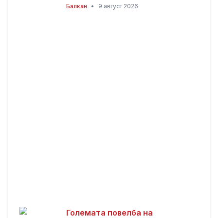
Албанија дивееле со квадови,
Балкан
•
9 август 2026
по расправија со мештаните
избила масовна тепачка
Големата повелба на