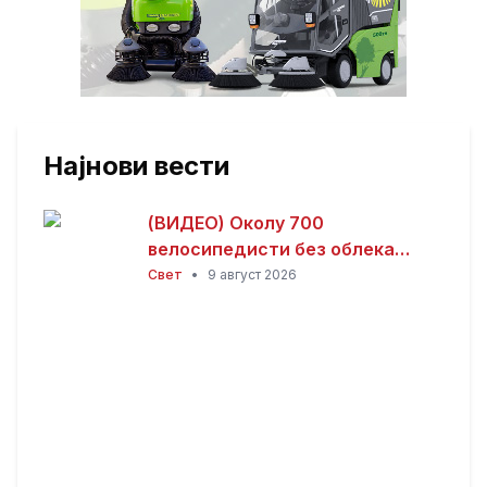
Најнови вести
(ВИДЕО) Околу 700
велосипедисти без облека
возеа низ Берлин – пораки за
Свет
•
9 август 2026
слобода на телото,
толеранција и климата