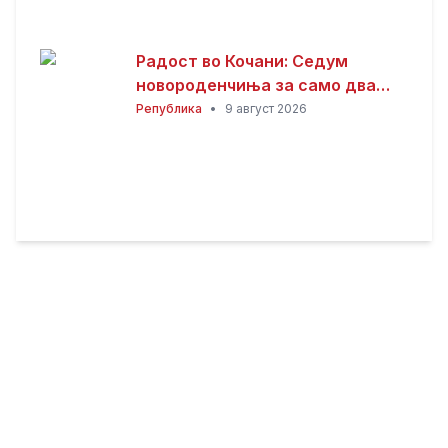
Радост во Кочани: Седум
новороденчиња за само два
дена
Република
•
9 август 2026