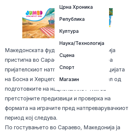
Црна Хроника
Република
Култура
Наука/Технологија
Македонската фудбалска репрезентација
Сцена
пристигна во Сараево, каде ќе го одигра
Спорт
пријателскиот натпревар против селекцијата
на Босна и Херцеговина. Овој дуел е дел од
Магазин
подготовките на националниот тим за
претстојните предизвици и проверка на
формата на играчите пред натпреварувачкиот
период кој следува.
По гостувањето во Сараево, Македонија ја