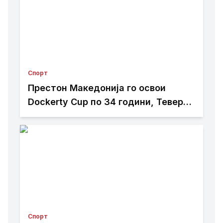
Спорт
Престон Македонија го освои
Dockerty Cup по 34 години, Тевере
прогласен за најдобар играч
Спорт