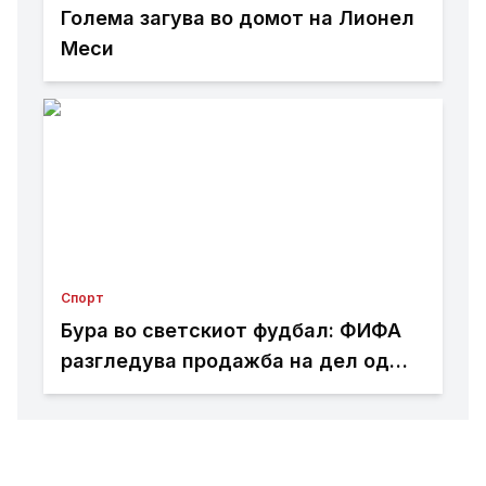
Голема загува во домот на Лионел
Меси
Спорт
Бура во светскиот фудбал: ФИФА
разгледува продажба на дел од
Мундијалот?