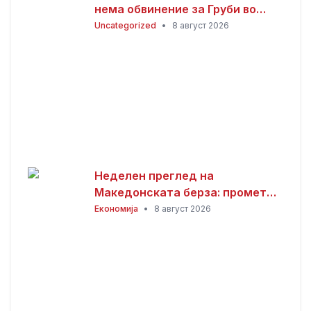
нема обвинение за Груби во
случајот „Лотарија“
Uncategorized
•
8 август 2026
Неделен преглед на
Македонската берза: промет
од 101,01 милиони денари,
Економија
•
8 август 2026
најтргувани акциите на
Комерцијална банка