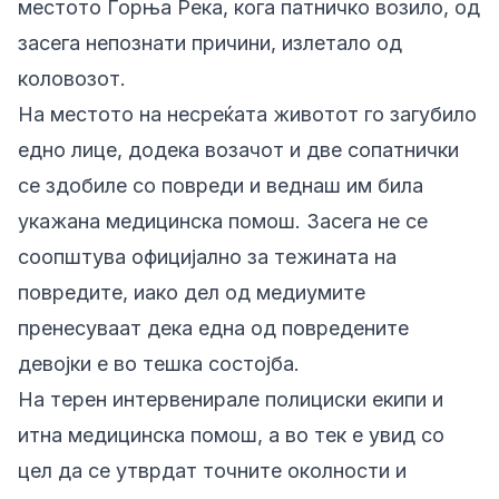
местото Горња Река, кога патничко возило, од
засега непознати причини, излетало од
коловозот.
На местото на несреќата животот го загубило
едно лице, додека возачот и две сопатнички
се здобиле со повреди и веднаш им била
укажана медицинска помош. Засега не се
соопштува официјално за тежината на
повредите, иако дел од медиумите
пренесуваат дека една од повредените
девојки е во тешка состојба.
На терен интервенирале полициски екипи и
итна медицинска помош, а во тек е увид со
цел да се утврдат точните околности и