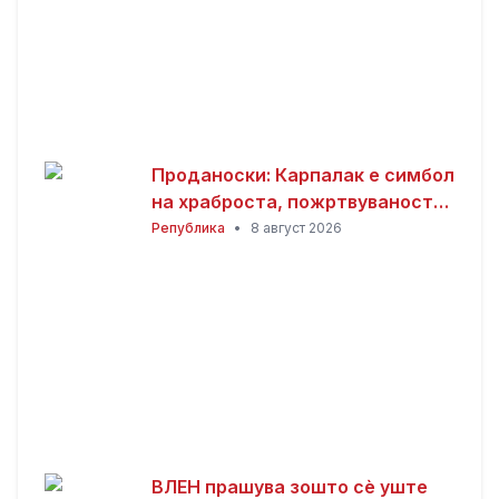
Проданоски: Карпалак е симбол
на храброста, пожртвуваноста
и љубовта кон татковината
Република
•
8 август 2026
ВЛЕН прашува зошто сè уште