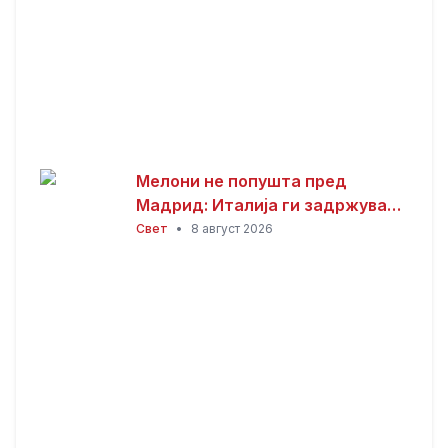
Мелони не попушта пред
Мадрид: Италија ги задржува
контролите со Шпанија
Свет
•
8 август 2026