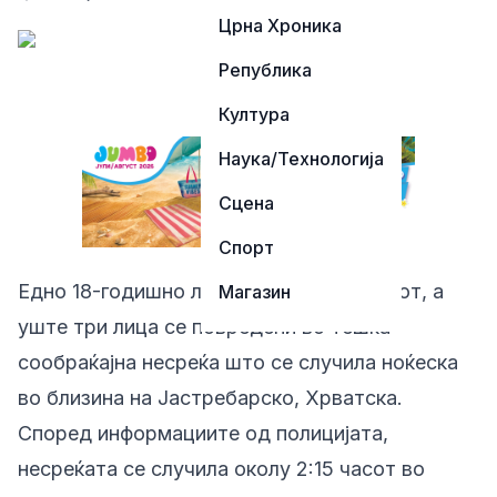
Црна Хроника
Република
Култура
Наука/Технологија
Сцена
Спорт
Едно 18-годишно лице го загуби животот, а
Магазин
уште три лица се повредени во тешка
сообраќајна несреќа што се случила ноќеска
во близина на Јастребарско, Хрватска.
Според информациите од полицијата,
несреќата се случила околу 2:15 часот во