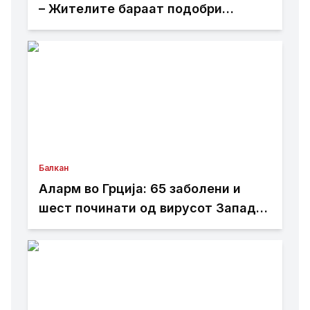
– Жителите бараат подобри
патишта
Балкан
Аларм во Грција: 65 заболени и
шест починати од вирусот Западен
Нил