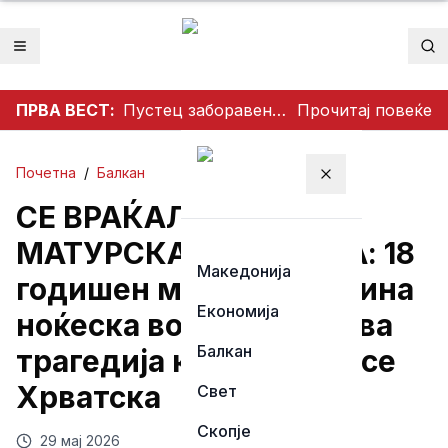
Отвори мени
Пр
ПРВА ВЕСТ:
Пустец заборавен од инвестициите – Жителите бараат подобри патишта
Прочитај повеќе
Почетна
/
Балкан
Затвори мени
СЕ ВРАЌАЛЕ ОД
МАТУРСКА ПРОСЛАВА: 18
Македонија
годишен матурант загина
Економија
ноќеска во незамислива
Балкан
трагедија која ја потресе
Хрватска
Свет
Скопје
29 мај 2026