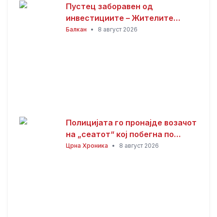
Пустец заборавен од
инвестициите – Жителите
бараат подобри патишта
Балкан
•
8 август 2026
Полицијата го пронајде возачот
на „сеатот“ кој побегна по
несреќата со загинатиот
Црна Хроника
•
8 август 2026
мотоциклист