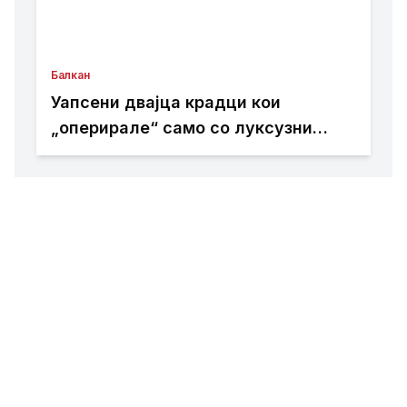
Балкан
Уапсени двајца крадци кои
„оперирале“ само со луксузни
автомобили