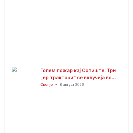
Голем пожар кај Сопиште: Три
„ер трактори“ се вклучија во
гаснењето, гори
Скопје
•
8 август 2026
нискостеблеста шума