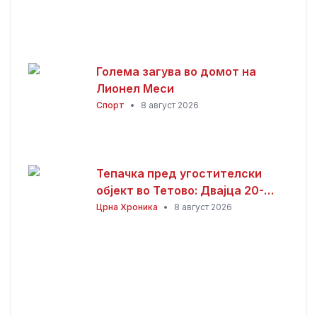
Голема загува во домот на
Лионел Меси
Спорт
•
8 август 2026
Тепачка пред угостителски
објект во Тетово: Двајца 20-
годишници избодени со нож,
Црна Хроника
•
8 август 2026
тројца приведени