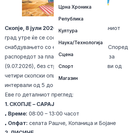
Црна Хроника
Република
Скопје, 8 јули 2026
– Жителите на главниот
Култура
град утре ќе се соочат со прекини во
Наука/Технологија
снабдувањето со електрична енергија. Според
Сцена
распоредот за планирани исклучувања за
(9.07.2026), без струја ќе останат делови од
Спорт
четири скопски општини и населби, во
Магазин
интервали од 5 до 8 часа.
Еве го деталниот преглед:
1. СКОПЈЕ – САРАЈ
Време:
08:00 – 13:00 часот
•
Опфат:
селата Рашче, Копаница и Бојане
•
2. ЛИСИЧЕ