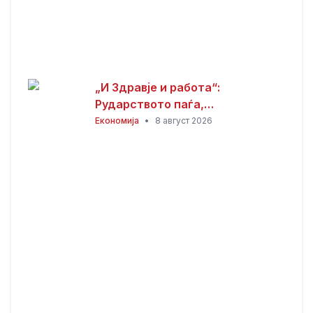
„И Здравје и работа“:
Рударството паѓа,
инвестициите стојат –
Економија
•
8 август 2026
државата мора да го ослободи
развојниот потенцијал на
Македонија