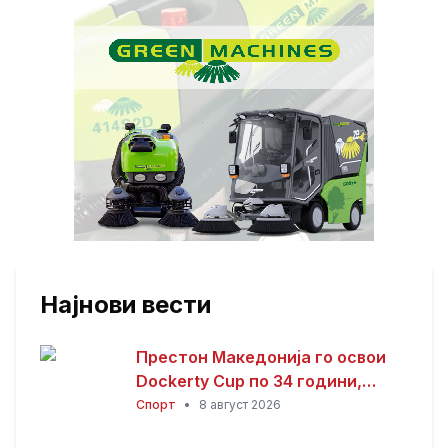
Најнови вести
Престон Македонија го освои
Dockerty Cup по 34 години,
Тевере прогласен за најдобар
Спорт
•
8 август 2026
играч