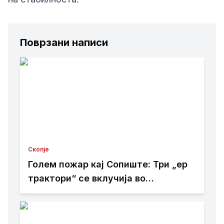
Поврзани написи
Скопје
Голем пожар кај Сопиште: Три „ер
трактори“ се вклучија во
гаснењето, гори нискостеблеста
шума