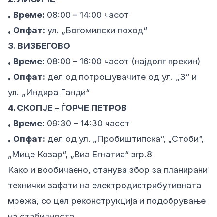
Време:
08:00 – 14:00 часот
•
Опфат:
ул. „Богомилски поход“
•
3. ВИЗБЕГОВО
Време:
08:00 – 16:00 часот (најдолг прекин)
•
Опфат:
дел од потрошувачите од ул. „3“ и
•
ул. „Индира Ганди“
4. СКОПЈЕ – ЃОРЧЕ ПЕТРОВ
Време:
09:30 – 14:30 часот
•
Опфат:
дел од ул. „Пробиштипска“, „Стоби“,
•
„Мице Козар“, „Виа Егнатиа“ згр.8
Како и вообичаено, станува збор за планирани
технички зафати на електродистрибутивната
мрежа, со цел реконструкција и подобрување
на стабилноста.