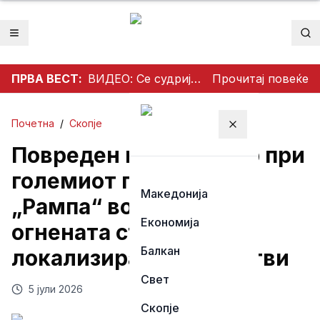
Отвори мени
Пр
ПРВА ВЕСТ:
ВИДЕО: Се судрија патничко возило и камион на патот Гостивар – Страж
Прочитај повеќе
Почетна
/
Скопје
Затвори мени
Повреден пожарникар при
големиот пожар кај
Македонија
„Рампа“ во Скопје –
Економија
огнената стихија
Балкан
локализирана, без жртви
Свет
5 јули 2026
Скопје