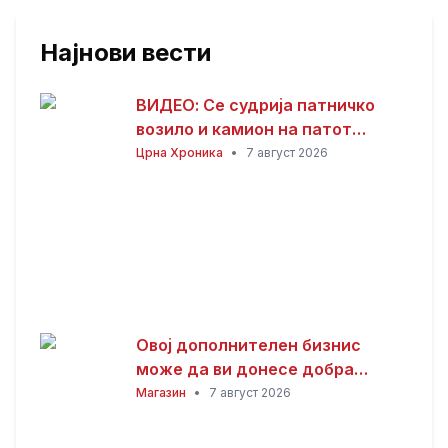
Најнови вести
ВИДЕО: Се судрија патничко
возило и камион на патот
Гостивар – Страж
Црна Хроника
•
7 август 2026
Овој дополнителен бизнис
може да ви донесе добра
заработка од дома: Не ви треба
Магазин
•
7 август 2026
голема почетна инвестиција