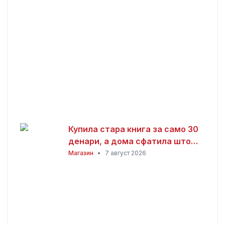
Купила стара книга за само 30
денари, а дома сфатила што
всушност пронашла: „Како да
Магазин
•
7 август 2026
добив на лотарија“