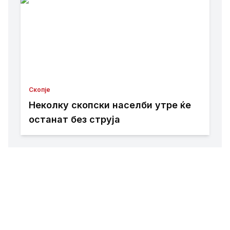
Скопје
Неколку скопски населби утре ќе
останат без струја