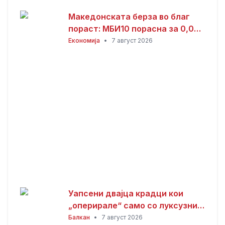
Македонската берза во благ
пораст: МБИ10 порасна за 0,08
отсто, најтргувани акциите на
Економија
•
7 август 2026
Комерцијална банка
Уапсени двајца крадци кои
„оперирале“ само со луксузни
автомобили
Балкан
•
7 август 2026