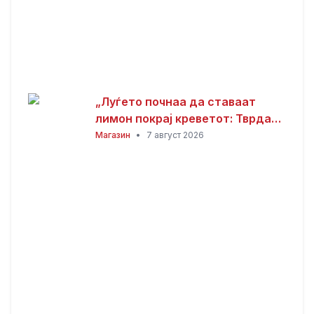
„Луѓето почнаа да ставаат
лимон покрај креветот: Тврдат
дека решава еден голем
Магазин
•
7 август 2026
проблем“