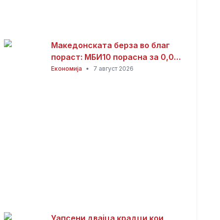
Македонската берза во благ
пораст: МБИ10 порасна за 0,08
отсто, најтргувани акциите на
Економија
•
7 август 2026
Комерцијална банка
Уапсени двајца крадци кои