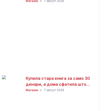
заработка од дома: Не ви треба
Магазин
•
7 август 2026
голема почетна инвестиција
Купила стара книга за само 30
денари, а дома сфатила што
всушност пронашла: „Како да
Магазин
•
7 август 2026
добив на лотарија“