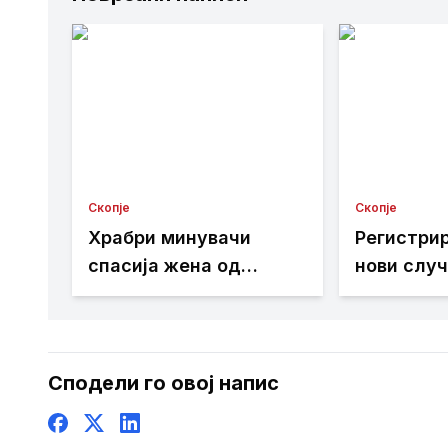
Скопје
Скопје
Храбри минувачи
Регистри
спасија жена од
нови случ
реката Вардар кај
Западнон
Камениот мост
во Скопје
Сподели го овој напис