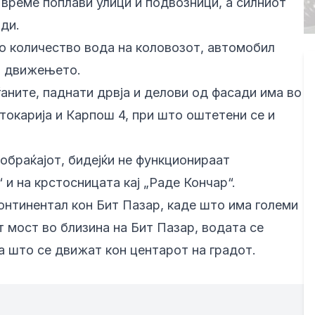
време поплави улици и подвозници, а силниот
ди.
о количество вода на коловозот, автомобил
и движењето.
аните, паднати дрвја и делови од фасади има во
токарија и Карпош 4, при што оштетени се и
обраќајот, бидејќи не функционираат
 и на крстосницата кај „Раде Кончар“.
онтинентал кон Бит Пазар, каде што има големи
т мост во близина на Бит Пазар, водата се
та што се движат кон центарот на градот.