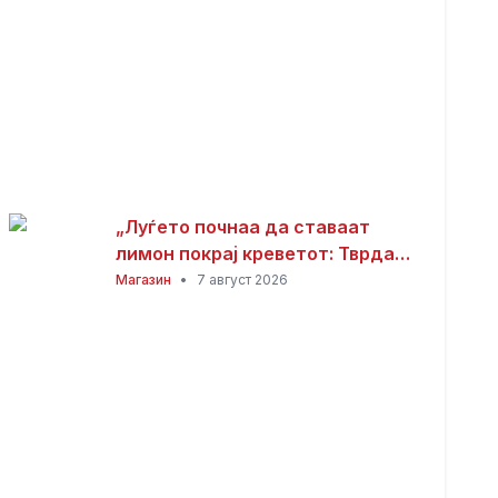
„Луѓето почнаа да ставаат
лимон покрај креветот: Тврдат
дека решава еден голем
Магазин
•
7 август 2026
проблем“