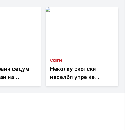
Скопје
рани седум
Неколку скопски
аи на
населби утре ќе
илска треска
останат без струја