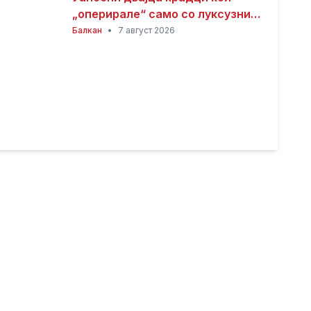
„оперирале“ само со луксузни
автомобили
Балкан
•
7 август 2026