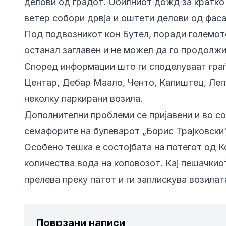
делови од градот. Обилниот дожд за кратко 
ветер собори дрвја и оштети делови од фаса
Под подвозникот кон Бутел, поради големот
останал заглавен и не можел да го продолж
Според информации што ги споделуваат граѓ
Центар, Дебар Маало, Ченто, Капиштец, Леп
неколку паркирани возила.
Дополнителни проблеми се пријавени и во со
семафорите на булеварот „Борис Трајковски“
Особено тешка е состојбата на потегот од К
количества вода на коловозот. Кај пешачкио
прелева преку патот и ги заплискува возила
Поврзани написи