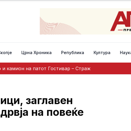
Скопје
Црна Хроника
Република
Култура
Наук
 и камион на патот Гостивар – Страж
ици, заглавен
дрвја на повеќе