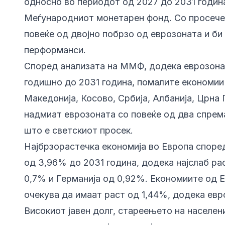
односно во периодот од 2027 до 2031 година
Меѓународниот монетарен фонд. Со просечен
повеќе од двојно побрзо од еврозоната и би
перформанси.
Според анализата на ММФ, додека еврозонат
годишно до 2031 година, помалите економии 
Македонија, Косово, Србија, Албанија, Црна 
надмиат еврозоната со повеќе од два спрем
што е светскиот просек.
Најбрзорастечка економија во Европа споре
од 3,96% до 2031 година, додека најслаб ра
0,7% и Германија од 0,92%. Економиите од 
очекува да имаат раст од 1,44%, додека евр
Високиот јавен долг, стареењето на населен