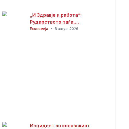
„И Здравје и работа“:
Рударството паѓа,
инвестициите стојат –
Економија
•
8 август 2026
државата мора да го ослободи
развојниот потенцијал на
Македонија
Инцидент во косовскиот