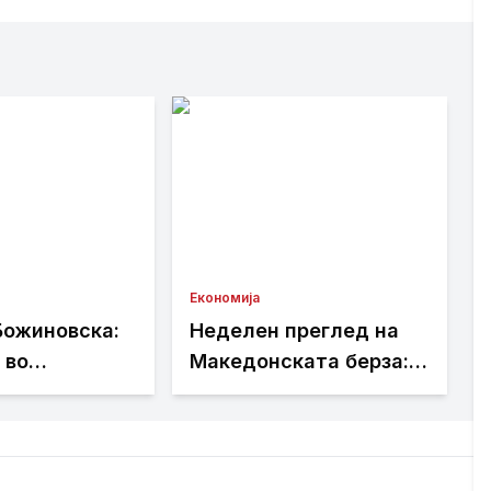
Економија
Божиновска:
Неделен преглед на
 во
Македонската берза:
ката мора да
промет од 101,01
т на факти,
милиони денари,
 стручно
најтргувани акциите
на Комерцијална банка