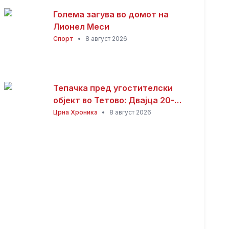
Голема загува во домот на
Лионел Меси
Спорт
•
8 август 2026
Тепачка пред угостителски
објект во Тетово: Двајца 20-
годишници избодени со нож,
Црна Хроника
•
8 август 2026
тројца приведени