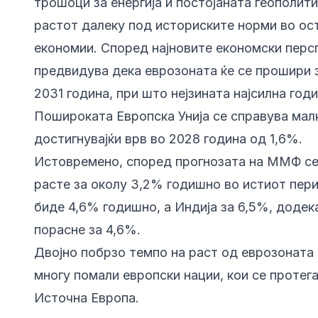
трошоци за енергија и постојаната геополит
растот далеку под историските норми во ос
економии. Според најновите економски перс
предвидува дека еврозоната ќе се прошири 
2031 година, при што нејзината најсилна годи
Пошироката Европска Унија се справува мал
достигнувајќи врв во 2028 година од 1,6%.
Истовремено, според прогнозата на ММФ се
расте за околу 3,2% годишно во истиот пери
биде 4,6% годишно, а Индија за 6,5%, додек
порасне за 4,6%.
Двојно побрзо темпо на раст од еврозоната 
многу помали европски нации, кои се проте
Источна Европа.