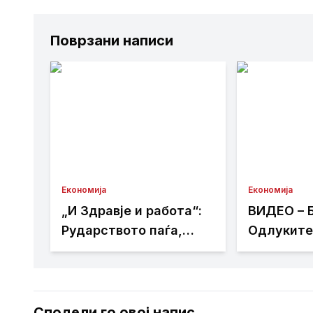
Поврзани написи
Економија
Економија
„И Здравје и работа“:
ВИДЕО – 
Рударството паѓа,
Одлуките
инвестициите стојат –
енергети
државата мора да го
се темела
ослободи развојниот
анализи и
потенцијал на
знаење
Сподели го овој напис