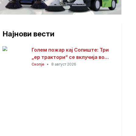
Најнови вести
Голем пожар кај Сопиште: Три
„ер трактори“ се вклучија во
гаснењето, гори
Скопје
•
8 август 2026
нискостеблеста шума