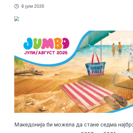
8 јули 2026
Македонија би можела да стане седма најбрз