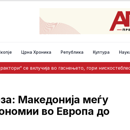
Скопје
Црна Хроника
Република
Култура
Наук
трактори“ се вклучија во гаснењето, гори нискостебл
за: Македонија меѓу
ономии во Европа до