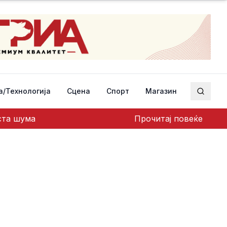
а/Технологија
Сцена
Спорт
Магазин
Пребар
еста шума
Прочитај повеќе