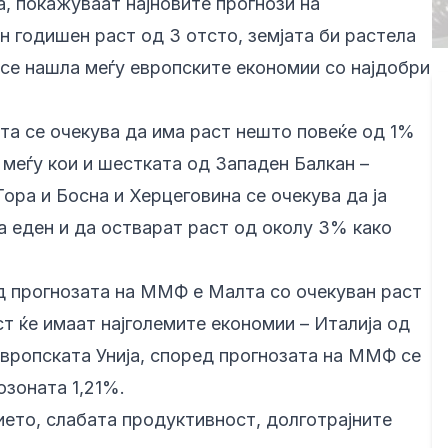
, покажуваат најновите прогнози на
 годишен раст од 3 отсто, земјата би растела
 се нашла меѓу европските економии со најдобри
а се очекува да има раст нешто повеќе од 1%
меѓу кои и шестката од Западен Балкан –
Гора и Босна и Херцеговина се очекува да ја
а еден и да остварат раст од околу 3% како
д прогнозата на ММФ е Малта со очекуван раст
ст ќе имаат најголемите економии – Италија од
Европската Унија, според прогнозата на ММФ се
озоната 1,21%.
ието, слабата продуктивност, долготрајните