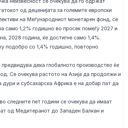
ичка неизвесност се очекува да го одржат
татокот од деценијата за големите европски
пективи на Меѓународниот монетарен фонд, се
за само 1,2% годишно во просек помеѓу 2027 и
на, 2028 година, ќе достигне само 1,4%.
ку подобро со 1,4% годишно, повторно
 предвидува дека глобалното производство ќе
од. Се очекува растото на Азија да продолжи и
а дури и субсахарска Африка е на добар пат да
во следните пет години се очекува да имаат
гаат од Медитеранот до Западен Балкан и