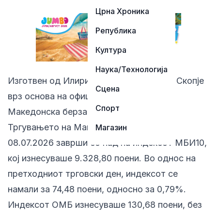
Црна Хроника
Република
Култура
Наука/Технологија
Изготвен од Илирика Инвестментс АД Скопје
Сцена
врз основа на официјални податоци од
Спорт
Македонска берза.
Тргувањето на Македонската берза на
Магазин
08.07.2026 заврши со пад на индексот МБИ10,
кој изнесуваше 9.328,80 поени. Во однос на
претходниот трговски ден, индексот се
намали за 74,48 поени, односно за 0,79%.
Индексот ОМБ изнесуваше 130,68 поени, без