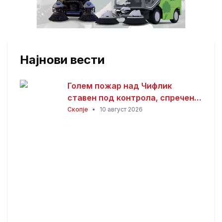
Најнови вести
Голем пожар над Чифлик
ставен под контрола, спречено
ширење кон боровата шума на
Скопје
•
10 август 2026
Водно