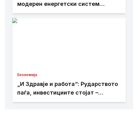
модерен енергетски систем
усогласен со европските
стандарди
Економија
„И Здравје и работа“: Рударството
паѓа, инвестициите стојат –
државата мора да го ослободи
развојниот потенцијал на
Македонија