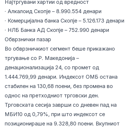
Најтргувани хартии од вредност
· Алкалоид Скопје – 8.990.554 денари
· Комерцијална банка Скопје – 5.126.173 денари
· НЛБ Банка АД Скопје – 752.990 денари
Обврзнички пазар
Во обврзничкиот сегмент беше прикажано
тргување со Р. Македонија –
денационализација 24, со промет од
1.444.769,99 денари. Индексот ОМБ остана
стабилен на 130,68 поени, без промена во
однос на претходниот трговски ден.
Трговската сесија заврши со дневен пад на
МБИ10 од 0,79%, при што индексот се
позиционираше на 9.328,80 поени. Вкупниот