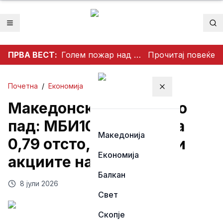
Отвори мени
Пр
ПРВА ВЕСТ:
Голем пожар над Чифлик ставен под контрола, спречено ширење кон боровата шума на Водно
Прочитај повеќе
Почетна
/
Економија
Затвори мени
Македонската берза во
пад: МБИ10 намален за
Македонија
0,79 отсто, најтргувани
Економија
акциите на Алкалоид
Балкан
8 јули 2026
Свет
Скопје