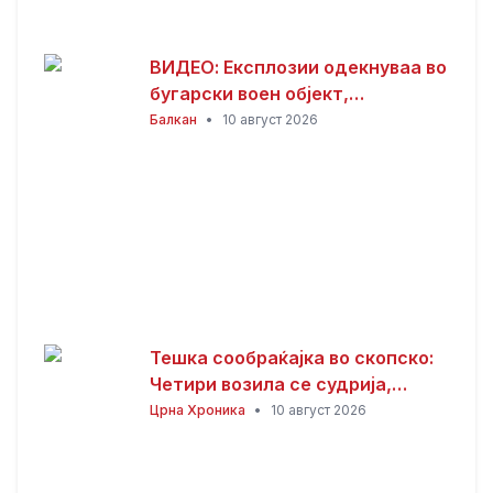
ВИДЕО: Експлозии одекнуваа во
бугарски воен објект,
евакуирани 300 работници
Балкан
•
10 август 2026
Тешка сообраќајка во скопско:
Четири возила се судрија,
седум лица повредени
Црна Хроника
•
10 август 2026