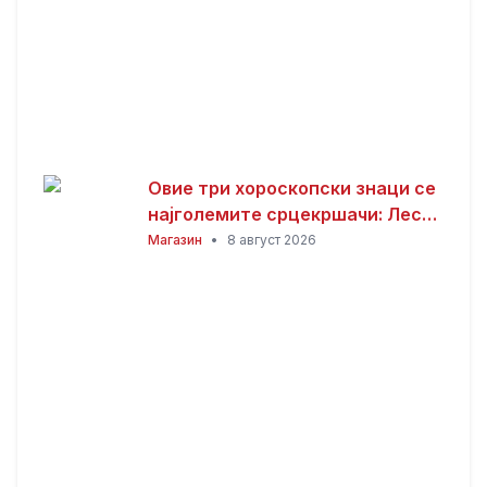
Овие три хороскопски знаци се
најголемите срцекршачи: Лесно
привлекуваат внимание, но
Магазин
•
8 август 2026
тешко е да се задржат