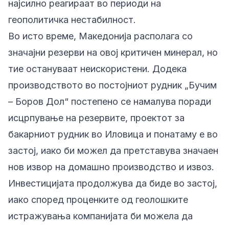
најсилно реагираат во периоди на
геополитичка нестабилност.
Во исто време, Македонија располага со
значајни резерви на овој критичен минерал, но
тие остануваат неискористени. Додека
производството во постојниот рудник „Бучим
– Боров Дол“ постепено се намалува поради
исцрпување на резервите, проектот за
бакарниот рудник во Иловица и понатаму е во
застој, иако би можел да претставува значаен
нов извор на домашно производство и извоз.
Инвестицијата продолжува да биде во застој,
иако според проценките од геолошките
истражувања компанијата би можела да