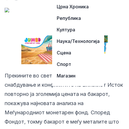
Црна Хроника
Република
Култура
Наука/Технологија
Сцена
Спорт
Прекините во светските синџири на
Магазин
снабдување и конфликтите на Блискиот Исток
повторно ја зголемија цената на бакарот,
покажува најновата анализа на
Меѓународниот монетарен фонд. Според
Фондот, токму бакарот е меѓу металите што