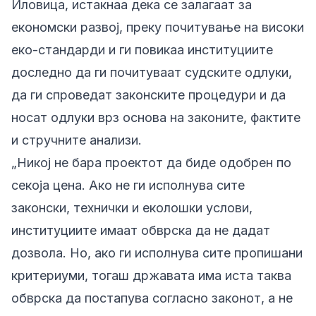
Иловица, истакнаа дека се залагаат за
економски развој, преку почитување на високи
еко-стандарди и ги повикаа институциите
доследно да ги почитуваат судските одлуки,
да ги спроведат законските процедури и да
носат одлуки врз основа на законите, фактите
и стручните анализи.
„Никој не бара проектот да биде одобрен по
секоја цена. Ако не ги исполнува сите
законски, технички и еколошки услови,
институциите имаат обврска да не дадат
дозвола. Но, ако ги исполнува сите пропишани
критериуми, тогаш државата има иста таква
обврска да постапува согласно законот, а не