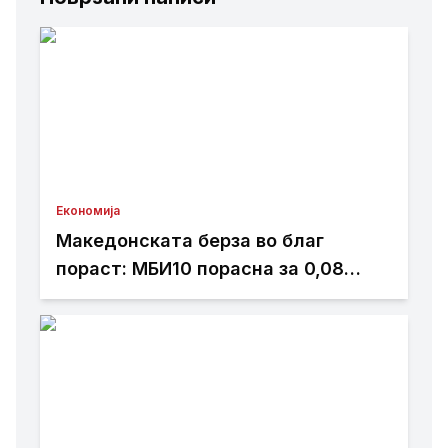
Економија
Македонската берза во благ
пораст: МБИ10 порасна за 0,08
отсто, најтргувани акциите на
Комерцијална банка