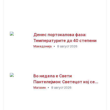
Денес портокалова фаза:
Температурите до 40 степени
Македонија
•
8 август 2026
Во недела е Свети
Пантелејмон: Светецот кој се
смета за заштитник на болните
Магазин
•
8 август 2026
и патниците