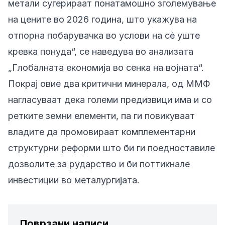
метали сугерираат понатамошно зголемување
на цените во 2026 година, што укажува на
отпорна побарувачка во услови на сè уште
кревка понуда“, се наведува во анализата
„Глобалната економија во сенка на војната“.
Покрај овие два критични минерала, од ММФ
нагласуваат дека големи предизвици има и со
ретките земни елементи, па ги повикуваат
владите да промовираат комплементарни
структурни реформи што би ги поедноставиле
дозволите за рударство и би поттикнале
инвестиции во металургијата.
Поврзани написи