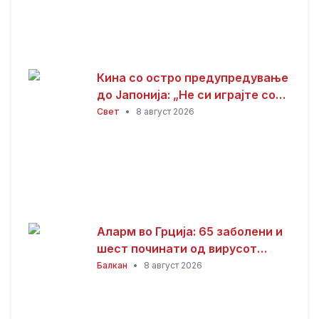
Кина со остро предупредување
до Јапонија: „Не си играјте со
оган“
Свет
•
8 август 2026
Аларм во Грција: 65 заболени и
шест починати од вирусот
Западен Нил
Балкан
•
8 август 2026