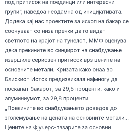
под притисок на поединци или интересни
групи“, наведоа неодамна од иницијативата.
Додека кај нас проектите за ископ на бакар се
соочуваат со низа пречки да го видат
светлото на крајот на тунелот, ММФ оценува
дека прекините во синџирот на снабдување
извршиле сериозен притисок врз цените на
основните метали. Кризата како онаа во
Блискиот Исток предизвикала најмногу да
поскапат бакарот, за 29,5 проценти, како и
алуминиумот, за 29,8 проценти.
„Прекините во снабдувањето доведоа до
зголемување на цената на основните метали…
Цените на Фјучерс-пазарите за основни