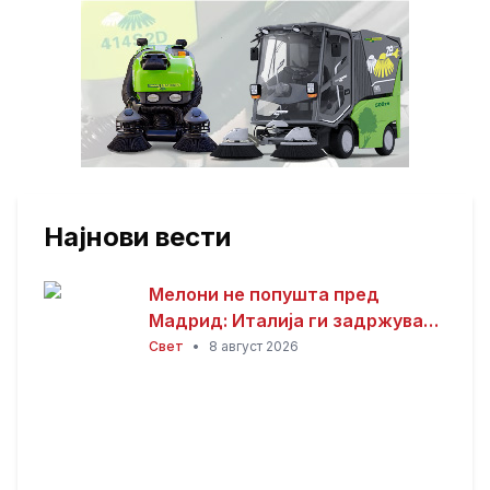
Најнови вести
Мелони не попушта пред
Мадрид: Италија ги задржува
контролите со Шпанија
Свет
•
8 август 2026