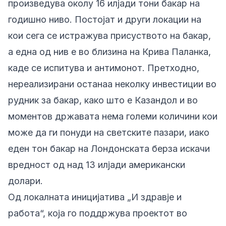
произведува околу 16 илјади тони бакар на
годишно ниво. Постојат и други локации на
кои сега се истражува присуството на бакар,
а една од нив е во близина на Крива Паланка,
каде се испитува и антимонот. Претходно,
нереализирани останаа неколку инвестиции во
рудник за бакар, како што е Казандол и во
моментов државата нема големи количини кои
може да ги понуди на светските пазари, иако
еден тон бакар на Лондонската берза искачи
вредност од над 13 илјади американски
долари.
Од локалната иницијатива „И здравје и
работа“, која го поддржува проектот во