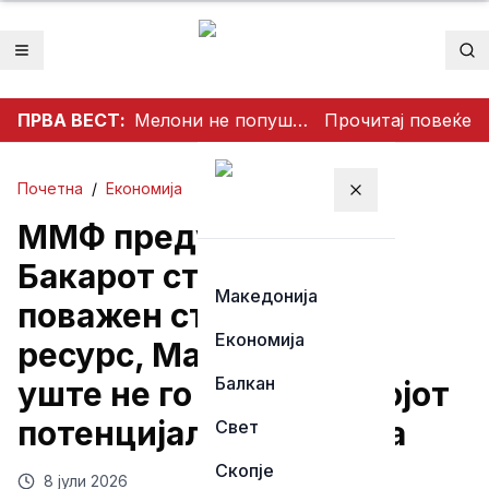
Отвори мени
Пр
ПРВА ВЕСТ:
Мелони не попушта пред Мадрид: Италија ги задржува контролите со Шпанија
Прочитај повеќе
Почетна
/
Економија
Затвори мени
ММФ предупредува:
Бакарот станува сè
Македонија
поважен стратешки
Економија
ресурс, Македонија сè
Балкан
уште не го користи својот
потенцијал во Иловица
Свет
Скопје
8 јули 2026