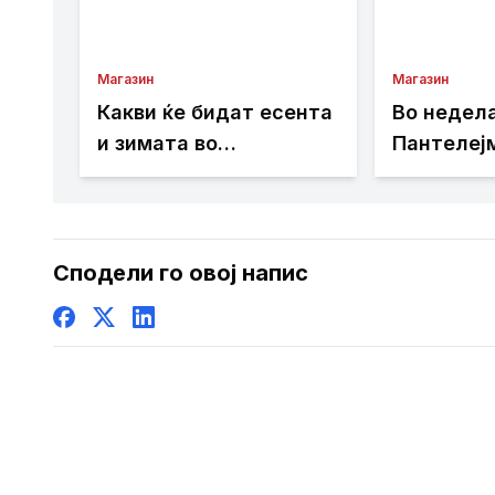
Магазин
Магазин
Какви ќе бидат есента
Во недела
и зимата во
Пантелеј
Македонија? Потопло
Светецот 
од просекот, но со
за заштит
можни невремиња
болните 
Сподели го овој напис