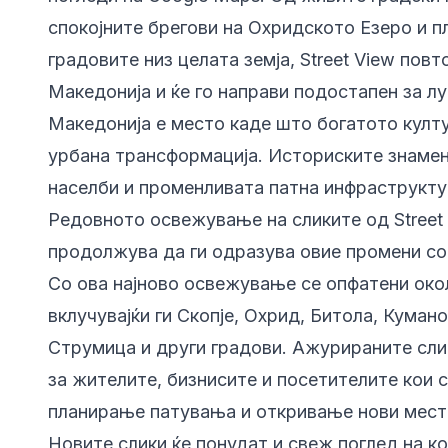
спокојните брегови на Охридското Езеро и п
градовите низ целата земја, Street View пов
Македонија и ќе го направи подостапен за лу
Македонија е место каде што богатото култу
урбана трансформација. Историските знамен
населби и променливата патна инфраструктур
Редовното освежување на сликите од Street 
продолжува да ги одразува овие промени со
Со ова најново освежување се опфатени окол
вклучувајќи ги Скопје, Охрид, Битола, Куман
Струмица и други градови. Ажурираните сли
за жителите, бизнисите и посетителите кои с
планирање патувања и откривање нови мест
Новите слики ќе понудат и свеж поглед на к