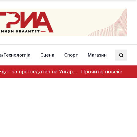
а/Технологија
Сцена
Спорт
Магазин
Пребар
Голема одлука на ТИСА: Поранешниот претседател на Врховниот суд Андраш Бака кандидат за претседател на Унгарија
Прочитај повеќе