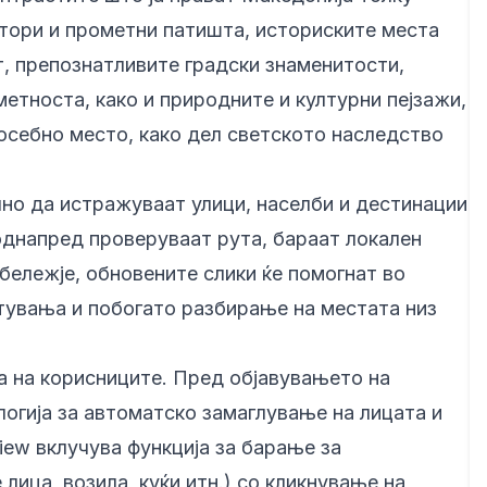
тори и прометни патишта, историските места
, препознатливите градски знаменитости,
метноста, како и природните и културни пејзажи,
осебно место, како дел светското наследство
лно да истражуваат улици, населби и дестинации
 однапред проверуваат рута, бараат локален
бележје, обновените слики ќе помогнат во
атувања и побогато разбирање на местата низ
а на корисниците. Пред објавувањето на
логија за автоматско замаглување на лицата и
View вклучува функција за барање за
лица, возила, куќи итн.) со кликнување на