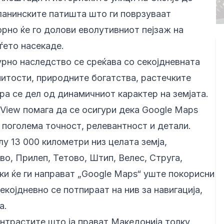
ланинските патишта што ги поврзуваат
торно ќе го долови еволутивниот пејзаж на
ѓето насекаде.
рно наследство се среќава со секојдневната
итости, природните богатства, растечките
а се дел од динамичниот карактер на земјата.
View помага да се осигури дека Google Maps
 поголема точност, релевантност и детали.
у 13 000 километри низ целата земја,
ово, Прилеп, Тетово, Штип, Велес, Струга,
ки ќе ги направат „Google Maps“ уште покорисни
екојдневно се потпираат на нив за навигација,
а.
онтрастите што ја прават Македонија толку