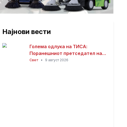
Најнови вести
Голема одлука на ТИСА:
Поранешниот претседател на
Врховниот суд Андраш Бака
Свет
•
9 август 2026
кандидат за претседател на
Унгарија