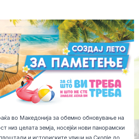
враќа во Македонија за обемно обновување на
ст низ целата земја, носејќи нови панорамски
плоштади и историските улици на Скопје до