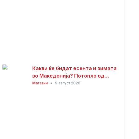
Какви ќе бидат есента и зимата
во Македонија? Потопло од
просекот, но со можни
Магазин
•
9 август 2026
невремиња