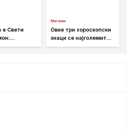
Магазин
 е Свети
Овие три хороскопски
мон:
знаци се најголемите
кој се смета
срцекршачи: Лесно
ник на
привлекуваат
и патниците
внимание, но тешко е
да се задржат