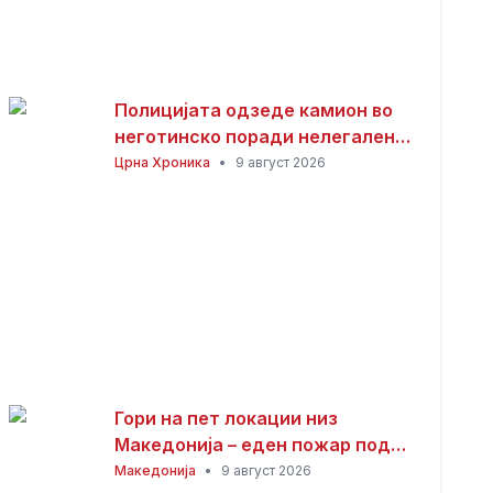
Полицијата одзеде камион во
неготинско поради нелегален
ископ и транспорт на песок
Црна Хроника
•
9 август 2026
Гори на пет локации низ
Македонија – еден пожар под
контрола, три изгаснати
Македонија
•
9 август 2026