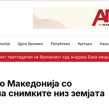
Скопје
Црна Хроника
Република
Култура
Наук
во Македонија со
а снимките низ земјата