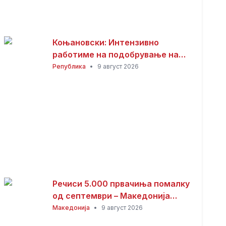
Коњановски: Интензивно
работиме на подобрување на
инфраструктурата во Битола
Република
•
9 август 2026
(ВИДЕО)
Речиси 5.000 првачиња помалку
од септември – Македонија
останува без повеќе од 100
Македонија
•
9 август 2026
паралелки