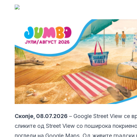
Скопје, 08.07.2026
– Google Street View се 
сликите од Street View со поширока покриено
погледи на Google Maps. Од живите градски 