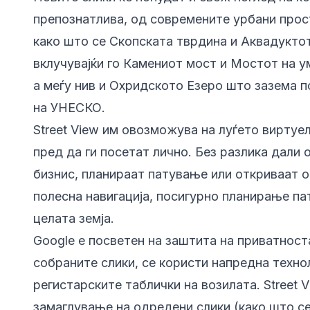
препознатлива, од современите урбани прос
како што се
Скопската тврдина
и Аквадуктот
вклучувајќи го Камениот мост и Мостот на у
а меѓу нив и
Охридското Езеро
што зазема п
на УНЕСКО.
Street View им овозможува на луѓето виртуе
пред да ги посетат лично. Без разлика дали
бизнис, планираат патување или откриваат о
полесна навигација, посигурно планирање п
целата земја.
Google е посветен на заштита на приватност
собраните слики, се користи напредна техно
регистарските таблички на возилата. Street 
замаглување на одредени слики (како што се 