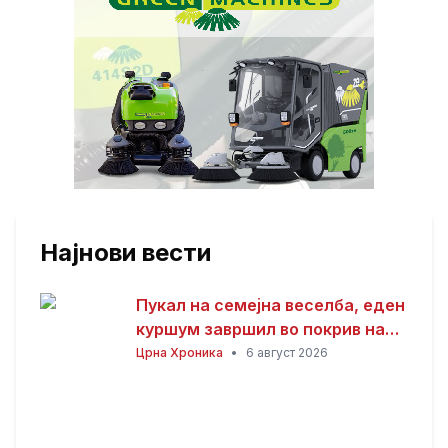
Најнови вести
Пукал на семејна веселба, еден
куршум завршил во покрив на
куќа
Црна Хроника
•
6 август 2026