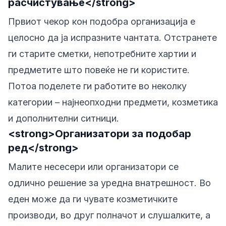
расчистување</strong>
Првиот чекор кон подобра организација е
целосно да ја испразните чантата. Отстранете
ги старите сметки, непотребните хартии и
предметите што повеќе не ги користите.
Потоа поделете ги работите во неколку
категории – најнеопходни предмети, козметика
и дополнителни ситници.
<strong>Организатори за подобар
ред</strong>
Малите несесери или организатори се
одлично решение за уредна внатрешност. Во
еден може да ги чувате козметичките
производи, во друг полначот и слушалките, а