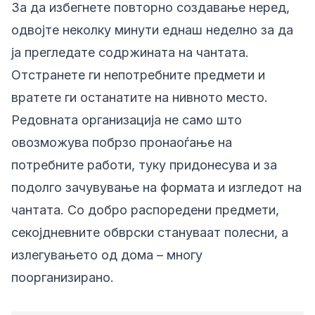
За да избегнете повторно создавање неред,
одвојте неколку минути еднаш неделно за да
ја прегледате содржината на чантата.
Отстранете ги непотребните предмети и
вратете ги останатите на нивното место.
Редовната организација не само што
овозможува побрзо пронаоѓање на
потребните работи, туку придонесува и за
подолго зачувување на формата и изгледот на
чантата. Со добро распоредени предмети,
секојдневните обврски стануваат полесни, а
излегувањето од дома – многу
поорганизирано.