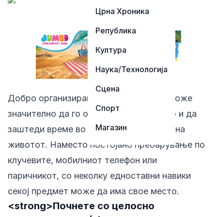
Црна Хроника
Република
Култура
Наука/Технологија
Сцена
Добро организираната женска чанта може
Спорт
значително да го олесни секојдневието и да
Магазин
заштеди време во динамичниот ритам на
животот. Наместо постојано пребарување по
клучевите, мобилниот телефон или
паричникот, со неколку едноставни навики
секој предмет може да има свое место.
<strong>Почнете со целосно