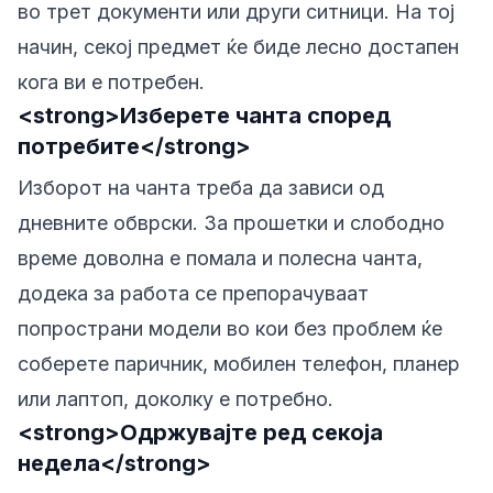
во трет документи или други ситници. На тој
начин, секој предмет ќе биде лесно достапен
кога ви е потребен.
<strong>Изберете чанта според
потребите</strong>
Изборот на чанта треба да зависи од
дневните обврски. За прошетки и слободно
време доволна е помала и полесна чанта,
додека за работа се препорачуваат
попространи модели во кои без проблем ќе
соберете паричник, мобилен телефон, планер
или лаптоп, доколку е потребно.
<strong>Одржувајте ред секоја
недела</strong>