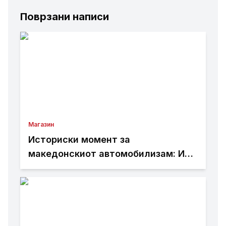
Поврзани написи
Магазин
Историски момент за
македонскиот автомобилизам: Иџе
е прв возач од Балканот што ќе
вози прототип „Норма“, еден од
само 12 во светот