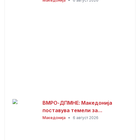
во регионот – тоа е резултат на
Македонија
•
6 август 2026
работата изминатите 25
месеци
ВМРО-ДПМНЕ: Македонија
поставува темели за
енергетска независност и
Македонија
•
6 август 2026
зелена транзиција