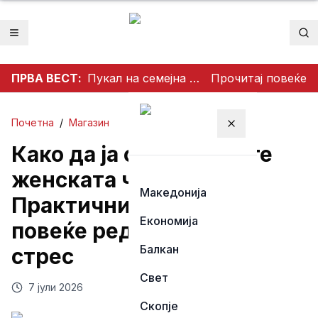
Отвори мени
Пр
ПРВА ВЕСТ:
Пукал на семејна веселба, еден куршум завршил во покрив на куќа
Прочитај повеќе
Почетна
/
Магазин
Затвори мени
Како да ја организирате
женската чанта?
Македонија
Практични совети за
Економија
повеќе ред и помалку
Балкан
стрес
Свет
7 јули 2026
Скопје