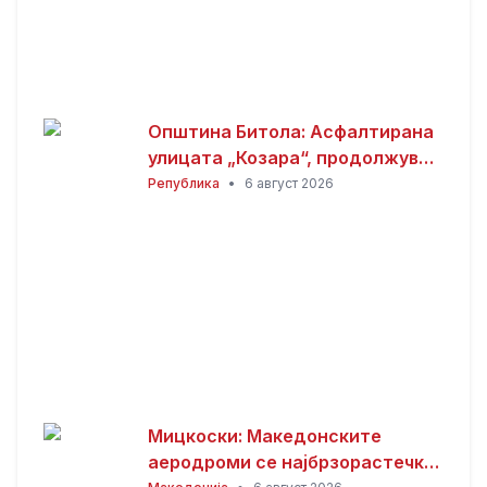
Општина Битола: Асфалтирана
улицата „Козара“, продолжува
реконструкцијата кај
Република
•
6 август 2026
Здравствениот дом
Мицкоски: Македонските
аеродроми се најбрзорастечки