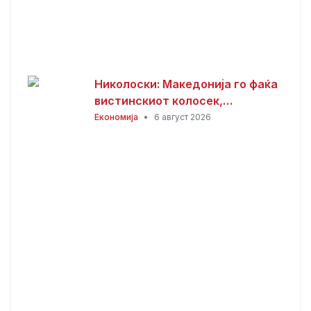
Николоски: Македонија го фаќа
вистинскиот колосек,
обезбедени 149 милиони евра
Економија
•
6 август 2026
грант за пругата кон Бугарија