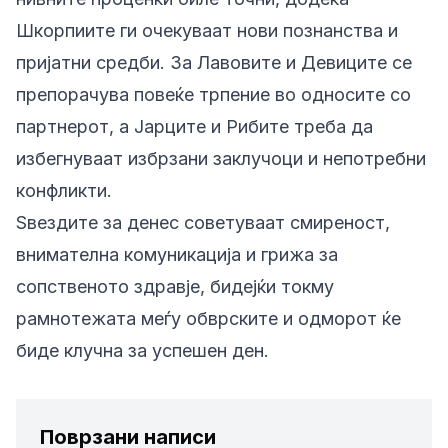
Шкорпиите ги очекуваат нови познанства и
пријатни средби. За Лавовите и Девиците се
препорачува повеќе трпение во односите со
партнерот, а Јарците и Рибите треба да
избегнуваат избрзани заклучоци и непотребни
конфликти.
Ѕвездите за денес советуваат смиреност,
внимателна комуникација и грижа за
сопственото здравје, бидејќи токму
рамнотежата меѓу обврските и одморот ќе
биде клучна за успешен ден.
Поврзани написи