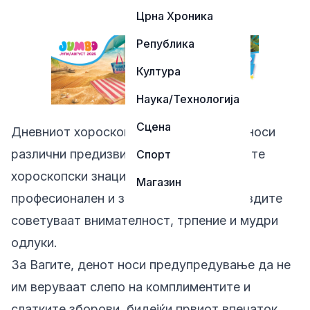
Црна Хроника
Република
Култура
Наука/Технологија
Сцена
Дневниот хороскоп за вторник, 7 јули, носи
различни предизвици и можности за сите
Спорт
хороскопски знаци. На љубовен,
Магазин
професионален и здравствен план, ѕвездите
советуваат внимателност, трпение и мудри
одлуки.
За Вагите, денот носи предупредување да не
им веруваат слепо на комплиментите и
слатките зборови, бидејќи првиот впечаток