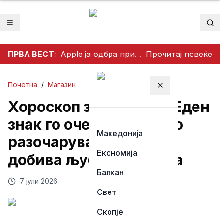
Отвори мени
Пр
ПРВА ВЕСТ:
Apple ја одбра приватноста на корисниците: Одби да создаде пристап за полицијата до iCloud податоците
Прочитај повеќе
Почетна
/
Магазин
Затвори мени
Хороскоп за вторник: Еден
знак го очекува големо
Македонија
разочарување, друг
Економија
добива љубовна шанса
Балкан
7 јули 2026
Свет
Скопје