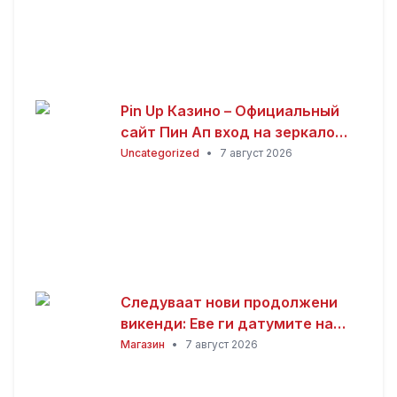
Pin Up Казино – Официальный
сайт Пин Ап вход на зеркало
(2026)
Uncategorized
•
7 август 2026
Следуваат нови продолжени
викенди: Еве ги датумите на
следните неработни денови
Магазин
•
7 август 2026