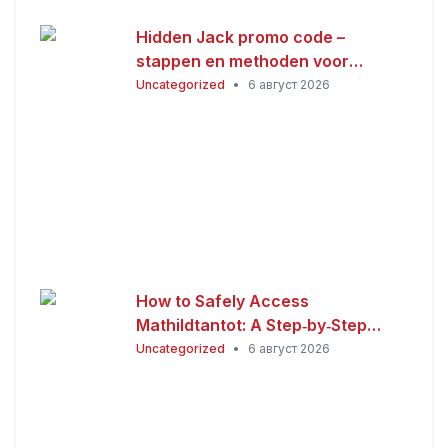
Hidden Jack promo code –
stappen en methoden voor
Nederlandse spelers
Uncategorized
•
6 август 2026
How to Safely Access
Mathildtantot: A Step‑by‑Step
Premium Guide
Uncategorized
•
6 август 2026