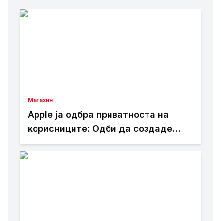
Магазин
Apple ја одбра приватноста на
корисниците: Одби да создаде
пристап за полицијата до iCloud
податоците