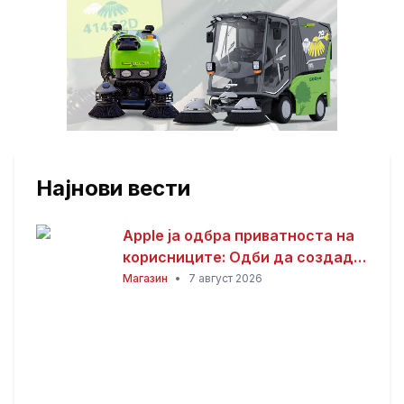
Најнови вести
Apple ја одбра приватноста на
корисниците: Одби да создаде
пристап за полицијата до iCloud
Магазин
•
7 август 2026
податоците