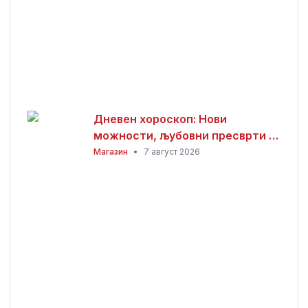
Дневен хороскоп: Нови
можности, љубовни пресврти и
совети за здравјето за сите
Магазин
•
7 август 2026
хороскопски знаци