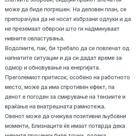
може да биде погрешен. На деловен план, се
препорачува да не носат избрзани одлуки и да
не преземаат обврски што ги надминуваат
нивните овластувања.
Водолиите, пак, би требало да се повлечат од
напнатите ситуации и да си дадат време за
одмор и обновување на енергијата.
Преголемиот притисок, особено на работното
место, може да има спротивен ефект, па
денот е погоден за смирување на тензиите и
враќање на внатрешната рамнотежа.
Овенот може да очекува позитивни љубовни
моменти, Близнаците ќе имаат потврда дека
нивните проценки биле точни, додека