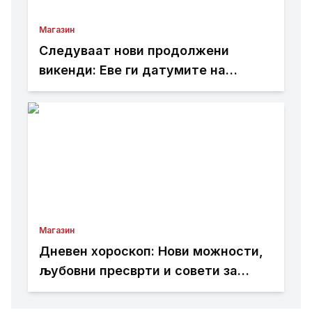
Магазин
Следуваат нови продолжени
викенди: Еве ги датумите на
следните неработни денови
Магазин
Дневен хороскоп: Нови можности,
љубовни пресврти и совети за
здравјето за сите хороскопски
знаци