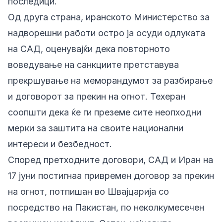
последици.
Од друга страна, иранското Министерство за
надворешни работи остро ја осуди одлуката
на САД, оценувајќи дека повторното
воведување на санкциите претставува
прекршување на меморандумот за разбирање
и договорот за прекин на огнот. Техеран
соопшти дека ќе ги преземе сите неопходни
мерки за заштита на своите национални
интереси и безбедност.
Според претходните договори, САД и Иран на
17 јуни постигнаа привремен договор за прекин
на огнот, потпишан во Швајцарија со
посредство на Пакистан, по неколкумесечен