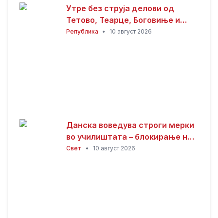
Утре без струја делови од
Тетово, Теарце, Боговиње и
други села
Република
•
10 август 2026
Данска воведува строги мерки
во училиштата – блокирање на
ChatGPT
Свет
•
10 август 2026