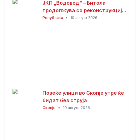
ЈКП „Водовод“ – Битола
продолжува со реконструкција
и модернизација на
Република
•
10 август 2026
водоводната мрежа
Повеќе улици во Скопје утре ќе
бидат без струја
Скопје
•
10 август 2026