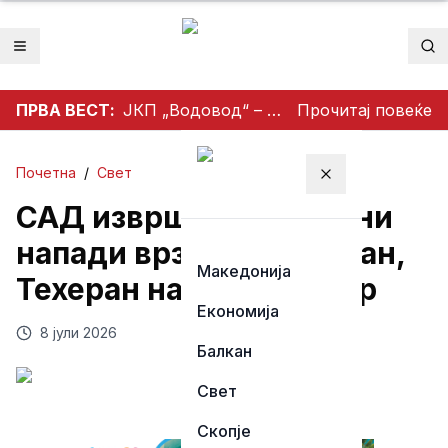
Отвори мени
Пр
ПРВА ВЕСТ:
ЈКП „Водовод“ – Битола продолжува со реконструкција и модернизација на водоводната мрежа
Прочитај повеќе
Почетна
/
Свет
Затвори мени
САД извршија воздушни
напади врз цели во Иран,
Македонија
Техеран најави одговор
Економија
8 јули 2026
Балкан
Свет
Скопје