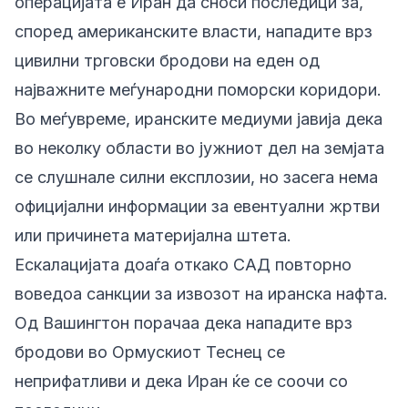
операцијата е Иран да сноси последици за,
според американските власти, нападите врз
цивилни трговски бродови на еден од
најважните меѓународни поморски коридори.
Во меѓувреме, иранските медиуми јавија дека
во неколку области во јужниот дел на земјата
се слушнале силни експлозии, но засега нема
официјални информации за евентуални жртви
или причинета материјална штета.
Ескалацијата доаѓа откако САД повторно
воведоа санкции за извозот на иранска нафта.
Од Вашингтон порачаа дека нападите врз
бродови во Ормускиот Теснец се
неприфатливи и дека Иран ќе се соочи со