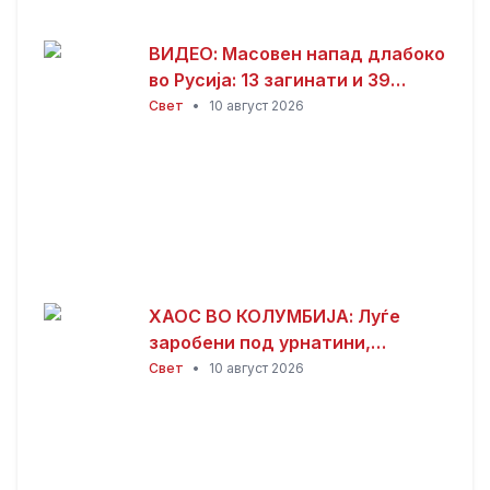
ВИДЕО: Масовен напад длабоко
во Русија: 13 загинати и 39
повредени
Свет
•
10 август 2026
ХАОС ВО КОЛУМБИЈА: Луѓе
заробени под урнатини,
најмалку 20 згради се урнаа во
Свет
•
10 август 2026
Кали по земјотресот од 7,4
степени