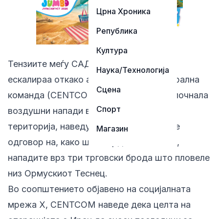
Црна Хроника
Република
Култура
Тензиите меѓу САД и Иран повторно
Наука/Технологија
ескалираа откако американската Централна
Сцена
команда (CENTCOM) соопшти дека започнала
Спорт
воздушни напади врз цели на иранска
територија, наведувајќи дека акцијата е
Магазин
одговор на, како што тврди Вашингтон,
нападите врз три трговски брода што пловеле
низ Ормускиот Теснец.
Во соопштението објавено на социјалната
мрежа X, CENTCOM наведе дека целта на