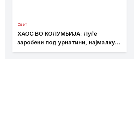
Свет
ХАОС ВО КОЛУМБИЈА: Луѓе
заробени под урнатини, најмалку
20 згради се урнаа во Кали по
земјотресот од 7,4 степени