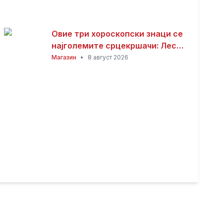
Овие три хороскопски знаци се
најголемите срцекршачи: Лесно
привлекуваат внимание, но
Магазин
•
8 август 2026
тешко е да се задржат