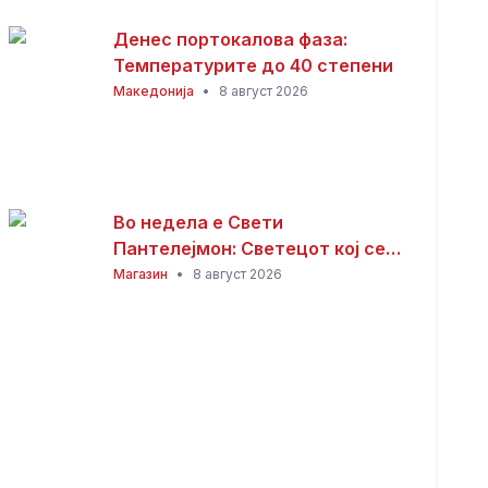
Денес портокалова фаза:
Температурите до 40 степени
Македонија
•
8 август 2026
Во недела е Свети
Пантелејмон: Светецот кој се
смета за заштитник на болните
Магазин
•
8 август 2026
и патниците