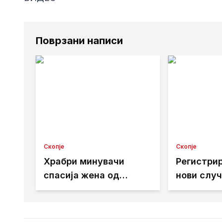
Поврзани написи
Скопје
Скопје
Храбри минувачи
Регистри
спасија жена од
нови случ
реката Вардар кај
Западнон
Камениот мост
во Скопје