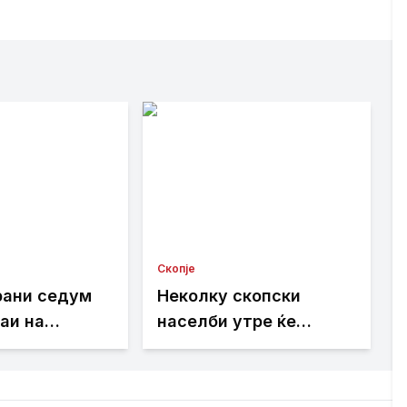
Скопје
рани седум
Неколку скопски
аи на
населби утре ќе
илска треска
останат без струја