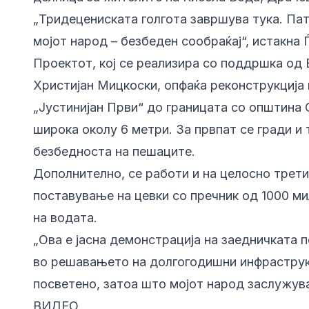
„Тридецениската голгота завршува тука. Пато
мојот народ – безбеден сообраќај“, истакна 
Проектот, кој се реализира со поддршка од
Христијан Мицкоски, опфаќа реконструкција 
„Јустинијан Први“ до границата со општина 
широка околу 6 метри. За првпат се гради и 
безбедноста на пешаците.
Дополнително, се работи и на целосно трет
поставување на цевки со пречник од 1000 м
на водата.
„Ова е јасна демонстрација на заедничката 
во решавањето на долгогодишни инфрастру
посветено, затоа што мојот народ заслужува
ВИДЕО