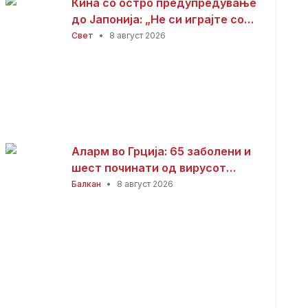
Кина со остро предупредување
до Јапонија: „Не си играјте со
оган“
Свет
•
8 август 2026
Аларм во Грција: 65 заболени и
шест починати од вирусот
Западен Нил
Балкан
•
8 август 2026