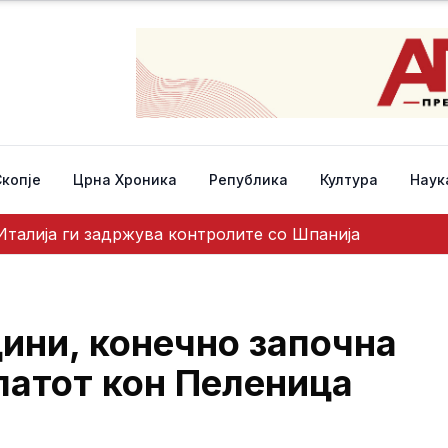
Скопје
Црна Хроника
Република
Култура
Наук
талија ги задржува контролите со Шпанија
дини, конечно започна
патот кон Пеленица