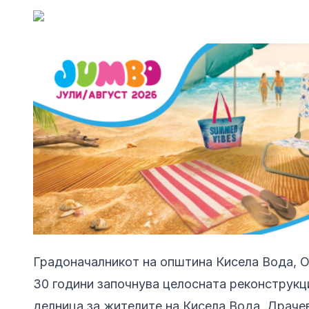
Градоначалникот на општина Кисела Вода, О
30 години започнува целосната реконструкци
делница за жителите на Кисела Вода, Драчев