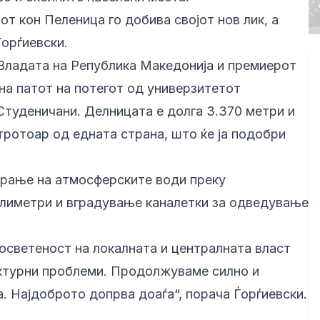
т кон Пеленица го добива својот нов лик, а
Ѓорѓиевски.
 Владата на Република Македонија и премиерот
на патот на потегот од универзитетот
Студеничани. Делницата е долга 3.370 метри и
тротоар од едната страна, што ќе ја подобри
ирање на атмосферските води преку
илиметри и вградување каналетки за одведување
посветеност на локалната и централната власт
ктурни проблеми. Продолжуваме силно и
. Најдоброто допрва доаѓа“, порача Ѓорѓиевски.