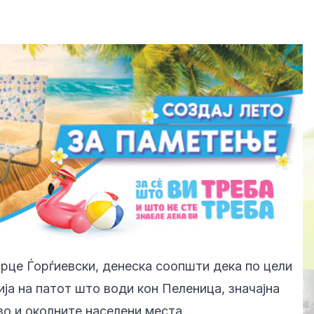
рце Ѓорѓиевски, денеска соопшти дека по цели
ја на патот што води кон Пеленица, значајна
о и околните населени места.