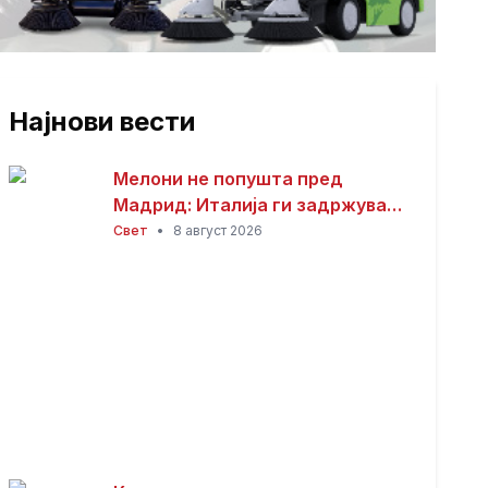
Најнови вести
Мелони не попушта пред
Мадрид: Италија ги задржува
контролите со Шпанија
Свет
•
8 август 2026