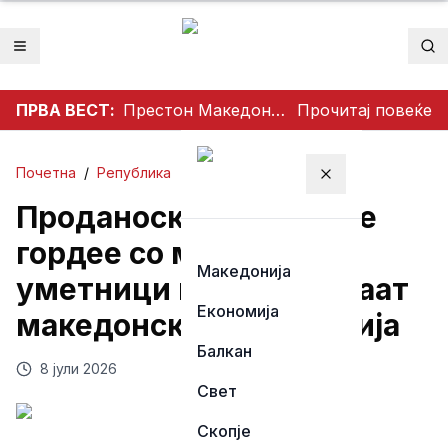
Отвори мени
Пр
ПРВА ВЕСТ:
Престон Македонија го освои Dockerty Cup по 34 години, Тевере прогласен за најдобар играч
Прочитај повеќе
Почетна
/
Република
Затвори мени
Проданоски: Прилеп се
гордее со младите
Македонија
уметници кои ја негуваат
Економија
македонската традиција
Балкан
8 јули 2026
Свет
Скопје