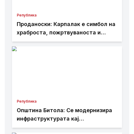
Република
Проданоски: Карпалак е симбол на
храброста, пожртвуваноста и
љубовта кон татковината
Република
Општина Битола: Се модернизира
инфраструктурата кај
Здравствениот дом