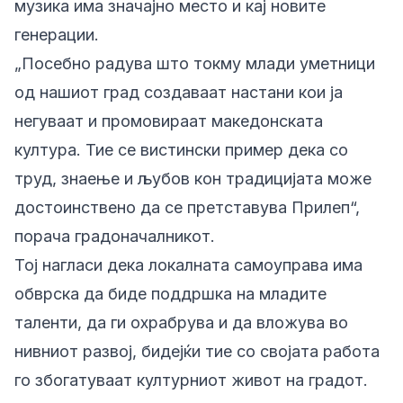
музика има значајно место и кај новите
генерации.
„Посебно радува што токму млади уметници
од нашиот град создаваат настани кои ја
негуваат и промовираат македонската
култура. Тие се вистински пример дека со
труд, знаење и љубов кон традицијата може
достоинствено да се претставува Прилеп“,
порача градоначалникот.
Тој нагласи дека локалната самоуправа има
обврска да биде поддршка на младите
таленти, да ги охрабрува и да вложува во
нивниот развој, бидејќи тие со својата работа
го збогатуваат културниот живот на градот.