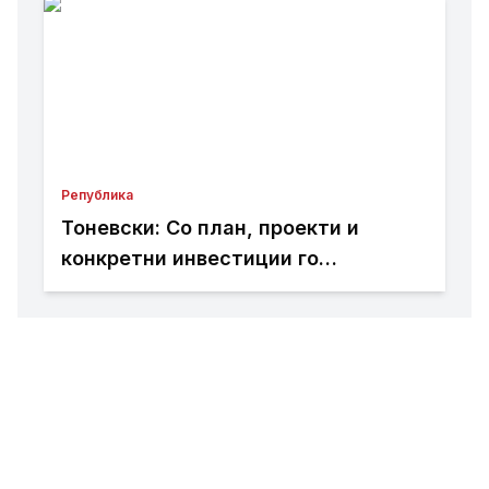
Република
Тоневски: Со план, проекти и
конкретни инвестиции го
развиваме секое населено место
во Пробиштип