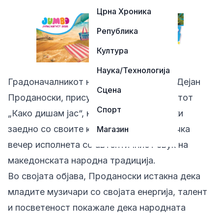
Црна Хроника
Република
Култура
Наука/Технологија
Градоначалникот на Општина Прилеп, Дејан
Сцена
Проданоски, присуствуваше на концертот
Спорт
„Како дишам јас“, на кој Сергеј Настески
заедно со своите колеги приреди музичка
Магазин
вечер исполнета со автентичниот звук на
македонската народна традиција.
Во својата објава, Проданоски истакна дека
младите музичари со својата енергија, талент
и посветеност покажале дека народната