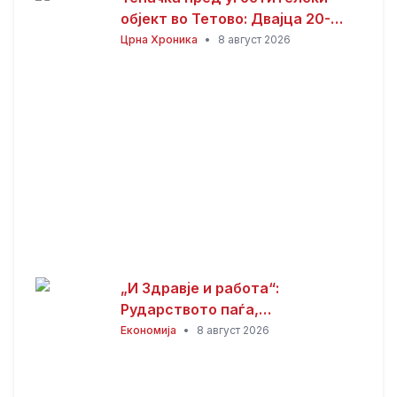
објект во Тетово: Двајца 20-
годишници избодени со нож,
Црна Хроника
•
8 август 2026
тројца приведени
„И Здравје и работа“:
Рударството паѓа,
инвестициите стојат –
Економија
•
8 август 2026
државата мора да го ослободи
развојниот потенцијал на
Македонија