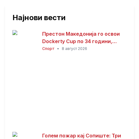
Најнови вести
Престон Македонија го освои
Dockerty Cup по 34 години,
Тевере прогласен за најдобар
Спорт
•
8 август 2026
играч
Голем пожар кај Сопиште: Три