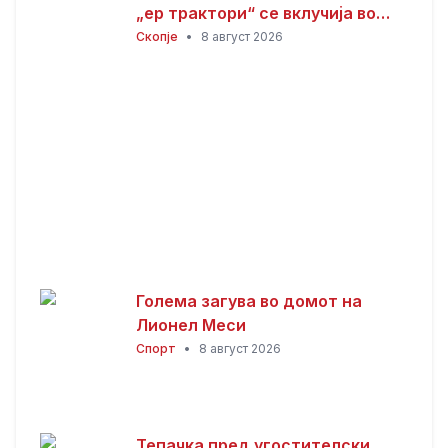
„ер трактори“ се вклучија во
гаснењето, гори
Скопје
•
8 август 2026
нискостеблеста шума
Голема загува во домот на
Лионел Меси
Спорт
•
8 август 2026
Тепачка пред угостителски