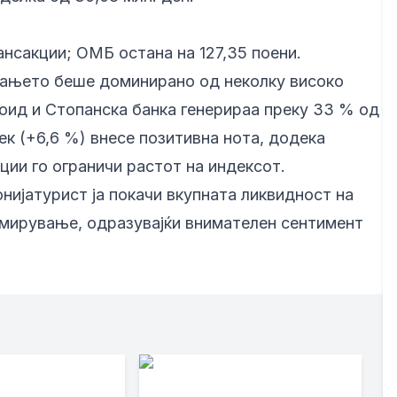
ансакции; ОМБ остана на 127,35 поени.
вањето беше доминирано од неколку високо
лоид и Стопанска банка генерираа преку 33 % од
к (+6,6 %) внесе позитивна нота, додека
ии го ограничи растот на индексот.
ијатурист ја покачи вкупната ликвидност на
 мирување, одразувајќи внимателен сентимент