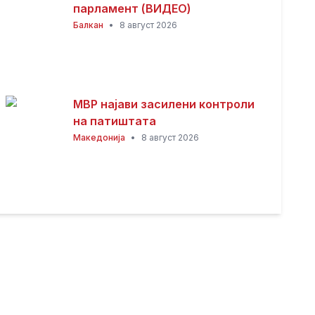
парламент (ВИДЕО)
Балкан
•
8 август 2026
МВР најави засилени контроли
на патиштата
Македонија
•
8 август 2026