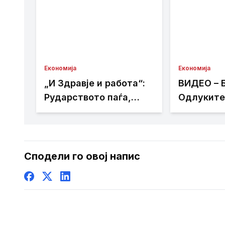
Економија
Економија
„И Здравје и работа“:
ВИДЕО – 
Рударството паѓа,
Одлуките
инвестициите стојат –
енергети
државата мора да го
се темела
ослободи развојниот
анализи и
потенцијал на
знаење
Сподели го овој напис
Македонија