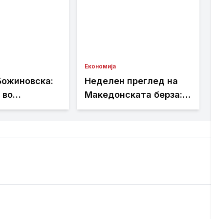
Економија
Божиновска:
Неделен преглед на
 во
Македонската берза:
ката мора да
промет од 101,01
т на факти,
милиони денари,
 стручно
најтргувани акциите
на Комерцијална банка