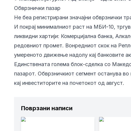
Обврзнички пазар
Не беа регистрирани значајни обврзнички тр
И покрај минималниот раст на МБИ-10, тргу
ликвидни хартији: Комерцијална банка, Алка
редовниот промет. Вонредниот скок на Репле
умереното движење надолу кај банковите акц
Единствената голема блок-сделка со Македон
пазарот. Обврзничкиот сегмент останува во
кај инвеститорите на почетокот од август.
Поврзани написи