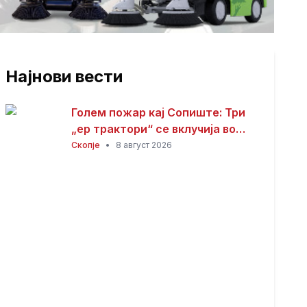
Најнови вести
Голем пожар кај Сопиште: Три
„ер трактори“ се вклучија во
гаснењето, гори
Скопје
•
8 август 2026
нискостеблеста шума