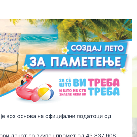
е врз основа на официјални податоци од
вори денот со вкупен промет од 45 837 608