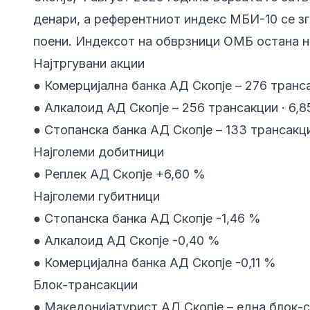
денари, а референтниот индекс МБИ-10 се зго
поени. Индексот на обврзници ОМБ остана н
Најтргувани акции
● Комерцијална банка АД Скопје – 276 трансак
● Алкалоид АД Скопје – 256 трансакции · 6,8
● Стопанска банка АД Скопје – 133 трансакции
Најголеми добитници
● Реплек АД Скопје +6,60 %
Најголеми губитници
● Стопанска банка АД Скопје -1,46 %
● Алкалоид АД Скопје -0,40 %
● Комерцијална банка АД Скопје -0,11 %
Блок-трансакции
● Македонијатурист АД Скопје – една блок-с