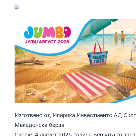
Изготвено од Илирика Инвестментс АД Скопј
Македонска берза
Скопје, 4 август 2025 година Берзата го зат