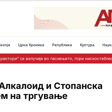
Скопје
Црна Хроника
Република
Култура
Наук
трактори“ се вклучија во гаснењето, гори нискостебл
 Алкалоид и Стопанска
ем на тргување