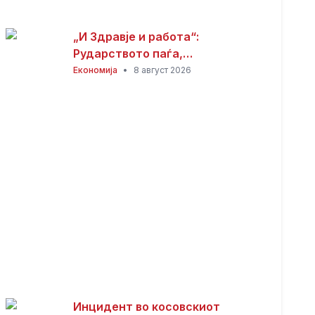
„И Здравје и работа“:
Рударството паѓа,
инвестициите стојат –
Економија
•
8 август 2026
државата мора да го ослободи
развојниот потенцијал на
Македонија
Инцидент во косовскиот