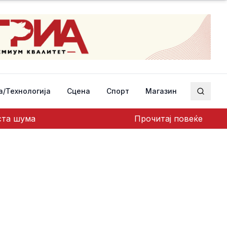
а/Технологија
Сцена
Спорт
Магазин
Пребар
еста шума
Прочитај повеќе