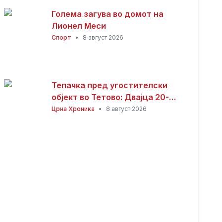
Голема загува во домот на
Лионел Меси
Спорт
•
8 август 2026
Тепачка пред угостителски
објект во Тетово: Двајца 20-
годишници избодени со нож,
Црна Хроника
•
8 август 2026
тројца приведени