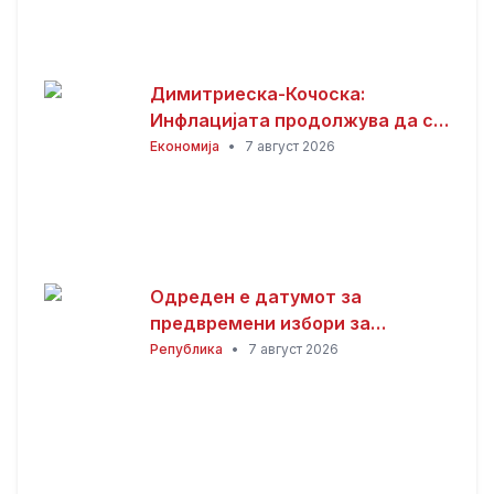
Димитриеска-Кочоска:
Инфлацијата продолжува да се
намалува
Економија
•
7 август 2026
Одреден е датумот за
предвремени избори за
градоначалник на Општина
Република
•
7 август 2026
Брвеница