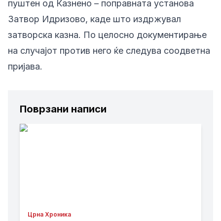
пуштен од Казнено – поправната установа
Затвор Идризово, каде што издржувал
затворска казна. По целосно документирање
на случајот против него ќе следува соодветна
пријава.
Поврзани написи
Црна Хроника