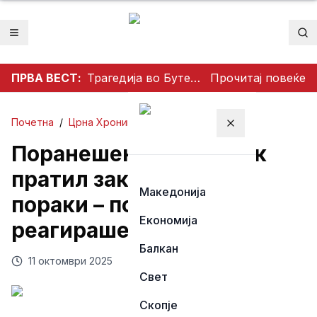
Отвори мени
Пр
ПРВА ВЕСТ:
Трагедија во Бутел: 19-годишен мотоциклист загина во сообраќајна несреќа
Прочитај повеќе
Почетна
/
Црна Хроника
Затвори мени
Поранешен затвореник
пратил заканувачки
Македонија
пораки – полицијата
Економија
реагираше веднаш
Балкан
11 октомври 2025
Свет
Скопје