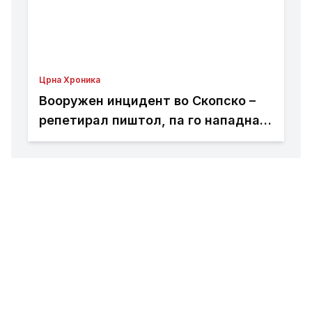
Црна Хроника
Вооружен инцидент во Скопско –
репетирал пиштол, па го нападнал
со кундако