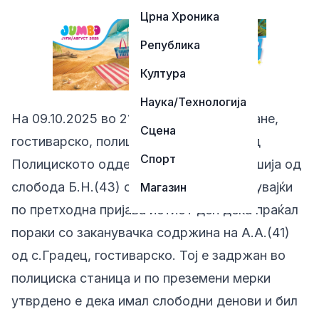
Црна Хроника
Република
Култура
Наука/Технологија
На 09.10.2025 во 21:30 часот во с.Чегране,
Сцена
гостиварско, полициски службеници од
Спорт
Полициското одделение Чегране го лишија од
слобода Б.Н.(43) од с.Чегране, постапувајќи
Магазин
по претходна пријава истиот ден дека праќал
пораки со заканувачка содржина на А.А.(41)
од с.Градец, гостиварско. Тој е задржан во
полициска станица и по преземени мерки
утврдено е дека имал слободни денови и бил