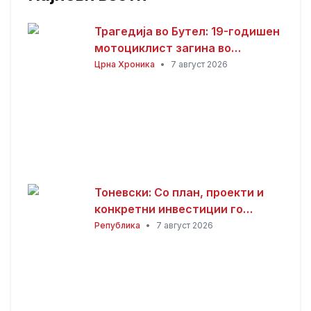
Трагедија во Бутел: 19-годишен
мотоциклист загина во
сообраќајна несреќа
Црна Хроника
•
7 август 2026
Тоневски: Со план, проекти и
конкретни инвестиции го
развиваме секое населено
Република
•
7 август 2026
место во Пробиштип