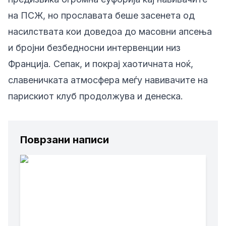
на ПСЖ, но прославата беше засенета од
насилствата кои доведоа до масовни апсења
и бројни безбедносни интервенции низ
Франција. Сепак, и покрај хаотичната ноќ,
славеничката атмосфера меѓу навивачите на
парискиот клуб продолжува и денеска.
Поврзани написи