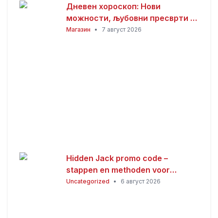
Дневен хороскоп: Нови
можности, љубовни пресврти и
совети за здравјето за сите
Магазин
•
7 август 2026
хороскопски знаци
Hidden Jack promo code –
stappen en methoden voor
Nederlandse spelers
Uncategorized
•
6 август 2026