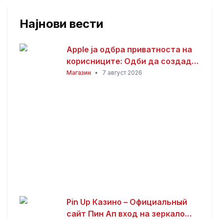
Најнови вести
Apple ја одбра приватноста на
корисниците: Одби да создаде
пристап за полицијата до iCloud
Магазин
•
7 август 2026
податоците
Pin Up Казино – Официальный
сайт Пин Ап вход на зеркало