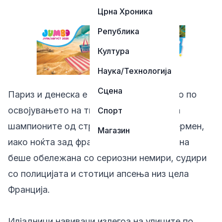
Црна Хроника
Република
Култура
Наука/Технологија
Сцена
Париз и денеска е во знакот на славјето по
освојувањето на титулата во Лигата на
Спорт
шампионите од страна на Пари Сен Жермен,
Магазин
иако ноќта зад француската престолнина
беше обележана со сериозни немири, судири
со полицијата и стотици апсења низ цела
Франција.
Илјадници навивачи излегоа на улиците по