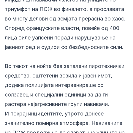
триумфот на ПСЖ во финалето, а прославата
во многу делови од земјата прерасна во хаос.
Според француските власти, повеќе од 400
лица биле уапсени поради нарушување на
јавниот ред и судири со безбедносните сили.
Во текот на ноќта беа запалени пиротехнички
средства, оштетени возила и јавен имот,
додека полицијата интервенираше со
солзавец и специјални единици за да ги
растера најагресивните групи навивачи.
И покрај инцидентите, утрото донесе
значително помирна атмосфера. Навивачите
на ПСЖ продолжија да слават низ улиците на