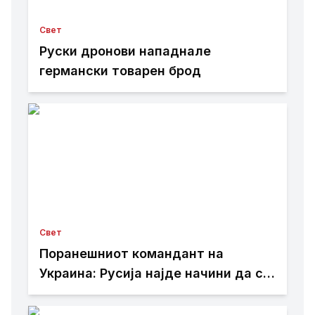
Свет
Руски дронови нападнале
германски товарен брод
Свет
Поранешниот командант на
Украина: Русија најде начини да се
спротивстави на западното оружје