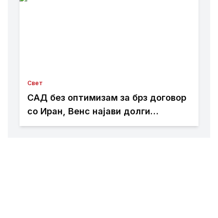
Свет
САД без оптимизам за брз договор
со Иран, Венс најави долги
преговори