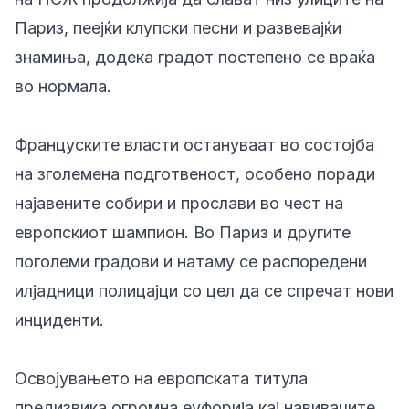
Париз, пеејќи клупски песни и развевајќи
знамиња, додека градот постепено се враќа
во нормала.
Француските власти остануваат во состојба
на зголемена подготвеност, особено поради
најавените собири и прослави во чест на
европскиот шампион. Во Париз и другите
поголеми градови и натаму се распоредени
илјадници полицајци со цел да се спречат нови
инциденти.
Освојувањето на европската титула
предизвика огромна еуфорија кај навивачите