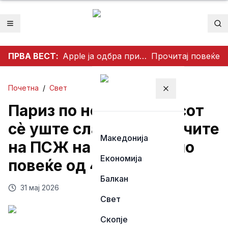
Отвори мени
Пр
ПРВА ВЕСТ:
Apple ја одбра приватноста на корисниците: Одби да создаде пристап за полицијата до iCloud податоците
Прочитај повеќе
Почетна
/
Свет
Затвори мени
Париз по ноќта на хаосот
сè уште слави: Навивачите
Македонија
на ПСЖ на улиците и по
Економија
повеќе од 400 апсења
Балкан
31 мај 2026
Свет
Скопје