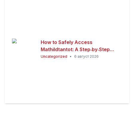
How to Safely Access
Mathildtantot: A Step‑by‑Step
Premium Guide
Uncategorized
•
6 август 2026