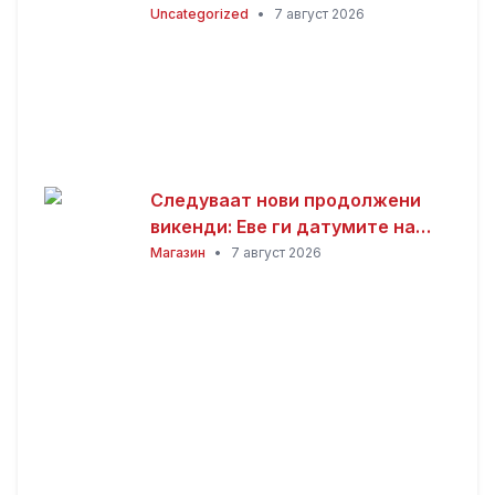
(2026)
Uncategorized
•
7 август 2026
Следуваат нови продолжени
викенди: Еве ги датумите на
следните неработни денови
Магазин
•
7 август 2026