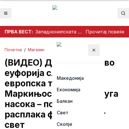
Отвори мени
Пр
ПРВА ВЕСТ:
Западнонилската треска се шири во Скопје и Велес
Прочитај повеќе
Почетна
/
Магазин
Затвори мени
(ВИДЕО) Додека ПСЖ во
еуфорија славеше
Македонија
европска титула,
Економија
Маркињос тргна во друга
Балкан
насока – потег што го
расплака фудбалскиот
Свет
свет
Скопје