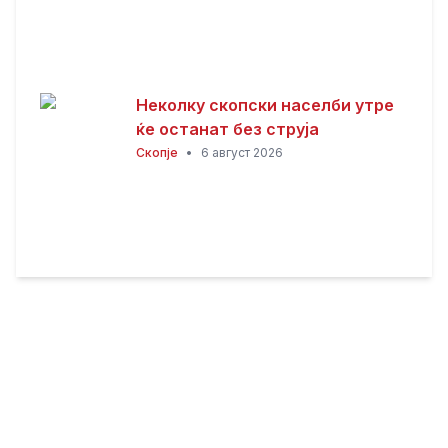
Неколку скопски населби утре
ќе останат без струја
Скопје
•
6 август 2026