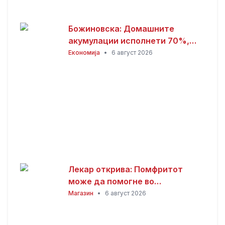
Божиновска: Домашните
акумулации исполнети 70%,
обезбедена стабилност на
Економија
•
6 август 2026
енергетскиот систем
Лекар открива: Помфритот
може да помогне во
топлотните бранови, но
Магазин
•
6 август 2026
причината ќе ве изненади