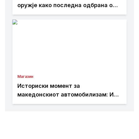
оружје како последна одбрана од
астероид што би можел да ја
загрози Земјата
Магазин
Историски момент за
македонскиот автомобилизам: Иџе
е прв возач од Балканот што ќе
вози прототип „Норма“, еден од
само 12 во светот