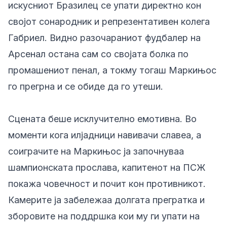
искусниот Бразилец се упати директно кон
својот сонародник и репрезентативен колега
Габриел. Видно разочараниот фудбалер на
Арсенал остана сам со својата болка по
промашениот пенал, а токму тогаш Маркињос
го прегрна и се обиде да го утеши.
Сцената беше исклучително емотивна. Во
моменти кога илјадници навивачи славеа, а
соиграчите на Маркињос ја започнуваа
шампионската прослава, капитенот на ПСЖ
покажа човечност и почит кон противникот.
Камерите ја забележаа долгата прегратка и
зборовите на поддршка кои му ги упати на