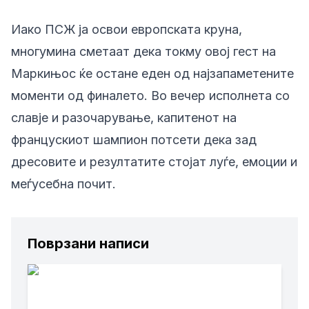
Иако ПСЖ ја освои европската круна,
многумина сметаат дека токму овој гест на
Маркињос ќе остане еден од најзапаметените
моменти од финалето. Во вечер исполнета со
славје и разочарување, капитенот на
францускиот шампион потсети дека зад
дресовите и резултатите стојат луѓе, емоции и
меѓусебна почит.
Поврзани написи