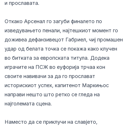
и прославата.
Откако Арсенал го загуби финалето по
изведувањето пенали, најтешкиот момент го
доживеа дефанзивецот Габриел, чиј промашен
удар од белата точка се покажа како клучен
во битката за европската титула. Додека
играчите на ПСЖ во еуфорија трчаа кон
своите навивачи за да го прослават
историскиот успех, капитенот Маркињос
направи нешто што ретко се гледа на
најголемата сцена.
Наместо да се приклучи на славјето,