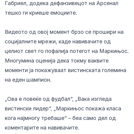
Габриел, додека дефанзивецот на Арсенал
тешко ги криеше емоциите.
Видеото од овој момент брзо се прошири на
социјалните мрежи, каде навивачите од
целиот свет го пофалија потегот на Маркињос.
Многумина оценија дека токму ваквите
моменти ја покажуваат вистинската големина
на еден шампион.
„Ова е повеќе од фудбал“, „Вака изгледа
вистински лидер“, „Маркињос покажа класа
кога најмногу требаше“ – беа само дел од
коментарите на навивачите.