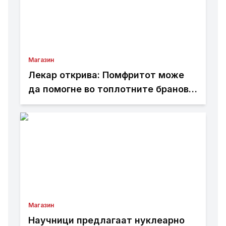
Магазин
Лекар открива: Помфритот може
да помогне во топлотните бранови,
но причината ќе ве изненади
Магазин
Научници предлагаат нуклеарно