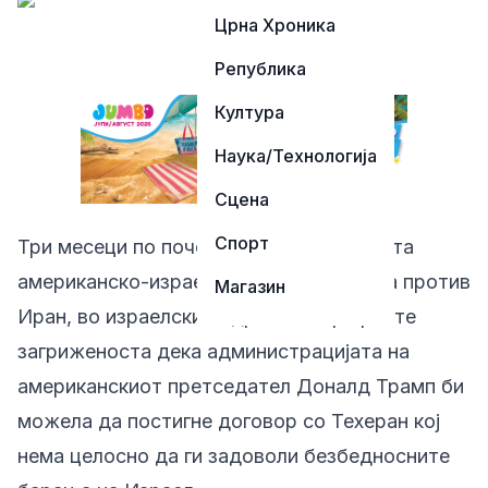
Црна Хроника
Република
Култура
Наука/Технологија
Сцена
Спорт
Три месеци по почетокот на заедничката
американско-израелска воена кампања против
Магазин
Иран, во израелскиот државен врв расте
загриженоста дека администрацијата на
американскиот претседател Доналд Трамп би
можела да постигне договор со Техеран кој
нема целосно да ги задоволи безбедносните