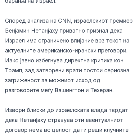
барања на Израел.
Според анализа на CNN, израелскиот премиер
Бенјамин Нетанјаху приватно признал дека
Израел има ограничено влијание врз текот на
актуелните американско-ирански преговори.
Иако јавно избегнува директна критика кон
Трамп, зад затворени врати постои сериозна
загриженост за можниот исход од
разговорите меѓу Вашингтон и Техеран.
Извори блиски до израелската влада тврдат
дека Нетанјаху стравува оти евентуалниот
договор нема во целост да ги реши клучните