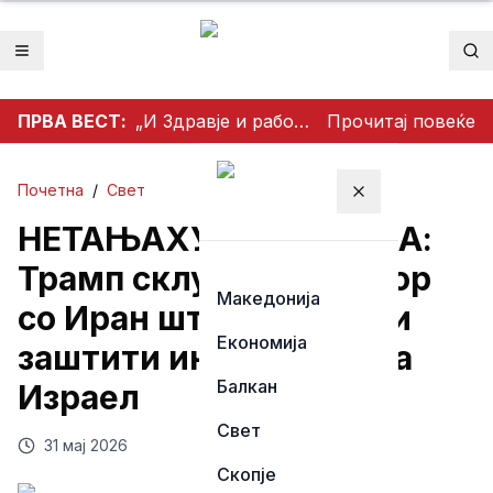
Отвори мени
Пр
ПРВА ВЕСТ:
„И Здравје и работа“: Рударството паѓа, инвестициите стојат – државата мора да го ослободи развојниот потенцијал на Македонија
Прочитај повеќе
Почетна
/
Свет
Затвори мени
НЕТАЊАХУ ВО ПАНИКА:
Трамп склучува договор
Македонија
со Иран што нема да ги
Економија
заштити интересите на
Балкан
Израел
Свет
31 мај 2026
Скопје