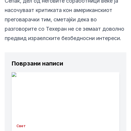
Сепак, дел од неговите соработници веќе ја
насочуваат критиката кон американскиот
преговарачки тим, сметајќи дека во
разговорите со Техеран не се земаат доволно
предвид израелските безбедносни интереси.
Поврзани написи
Свет