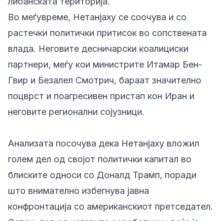
либанската територија.
Во меѓувреме, Нетанјаху се соочува и со
растечки политички притисок во сопствената
влада. Неговите десничарски коалициски
партнери, меѓу кои министрите Итамар Бен-
Гвир и Безалел Смотрич, бараат значително
поцврст и поагресивен пристап кон Иран и
неговите регионални сојузници.
Анализата посочува дека Нетанјаху вложил
голем дел од својот политички капитал во
блиските односи со Доналд Трамп, поради
што внимателно избегнува јавна
конфронтација со американскиот претседател.