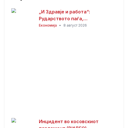
„И Здравје и работа“:
Рударството паѓа,
инвестициите стојат –
Економија
•
8 август 2026
државата мора да го ослободи
развојниот потенцијал на
Македонија
Инцидент во косовскиот