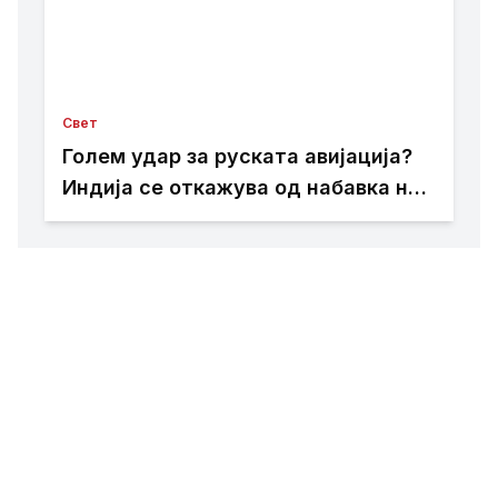
Свет
Голем удар за руската авијација?
Индија се откажува од набавка на
Су-57