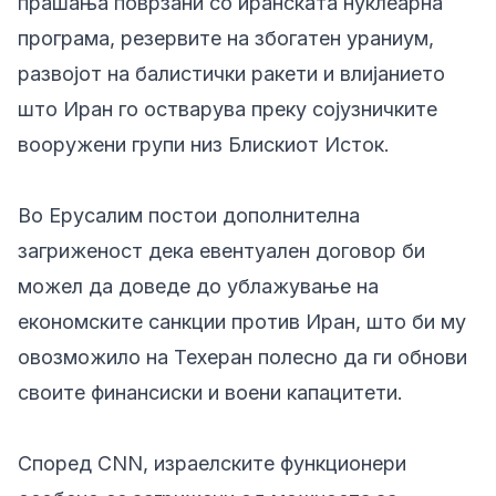
прашања поврзани со иранската нуклеарна
програма, резервите на збогатен ураниум,
развојот на балистички ракети и влијанието
што Иран го остварува преку сојузничките
вооружени групи низ Блискиот Исток.
Во Ерусалим постои дополнителна
загриженост дека евентуален договор би
можел да доведе до ублажување на
економските санкции против Иран, што би му
овозможило на Техеран полесно да ги обнови
своите финансиски и воени капацитети.
Според CNN, израелските функционери