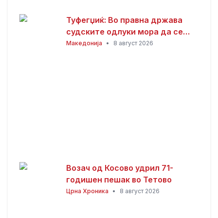
Туфегџиќ: Во правна држава
судските одлуки мора да се
спроведуваат и почитуваат
Македонија
•
8 август 2026
Возач од Косово удрил 71-
годишен пешак во Тетово
Црна Хроника
•
8 август 2026