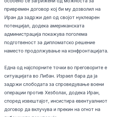
особено се загрижени од можноста за
привремен договор кој би му дозволил на
Иран да задржи дел од својот нуклеарен
потенцијал, додека американската
администрација покажува поголема
подготвеност за дипломатско решение
наместо продолжување на конфронтацијата.
Една од најспорните точки во преговорите е
ситуацијата во Либан. Израел бара да ја
задржи слободата за спроведување воени
операции против Хезболах, додека Иран,
според извештајот, инсистира евентуалниот
договор да вклучува и прекин на огнот на