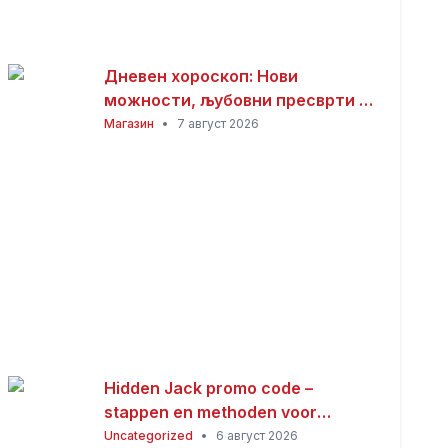
Дневен хороскоп: Нови
можности, љубовни пресврти и
совети за здравјето за сите
Магазин
•
7 август 2026
хороскопски знаци
Hidden Jack promo code –
stappen en methoden voor
Nederlandse spelers
Uncategorized
•
6 август 2026