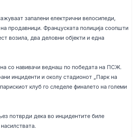
кажуваат запалени електрични велосипеди,
 на продавници. Француската полиција соопшти
ст возила, два деловни објекти и една
на со навивачи веднаш по победата на ПСЖ.
рани инциденти и околу стадионот „Парк на
 парискиот клуб го следеле финалето на големи
ез потврди дека во инцидентите биле
 насилствата.