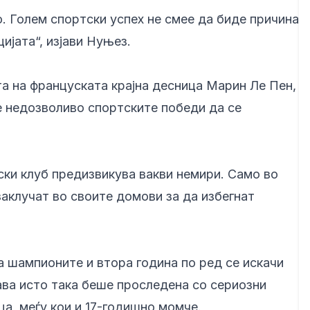
. Голем спортски успех не смее да биде причина
ијата“, изјави Нуњез.
а на француската крајна десница Марин Ле Пен,
е недозволиво спортските победи да се
ски клуб предизвикува вакви немири. Само во
заклучат во своите домови за да избегнат
а шампионите и втора година по ред се искачи
ва исто така беше проследена со сериозни
ца, меѓу кои и 17-годишно момче.