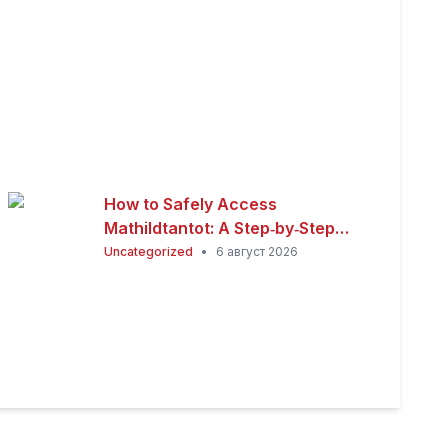
How to Safely Access
Mathildtantot: A Step‑by‑Step
Premium Guide
Uncategorized
•
6 август 2026