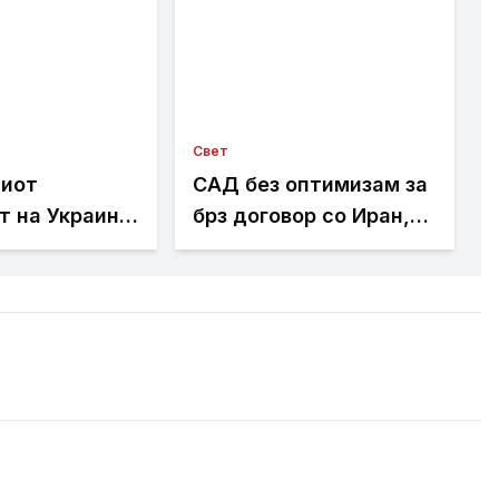
Свет
иот
САД без оптимизам за
 на Украина:
брз договор со Иран,
јде начини да
Венс најави долги
встави на
преговори
о оружје