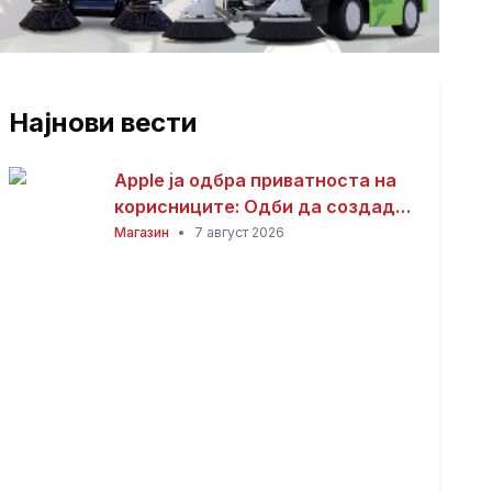
Најнови вести
Apple ја одбра приватноста на
корисниците: Одби да создаде
пристап за полицијата до iCloud
Магазин
•
7 август 2026
податоците