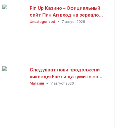
Pin Up Казино – Официальный
сайт Пин Ап вход на зеркало
(2026)
Uncategorized
•
7 август 2026
Следуваат нови продолжени
викенди: Еве ги датумите на
следните неработни денови
Магазин
•
7 август 2026