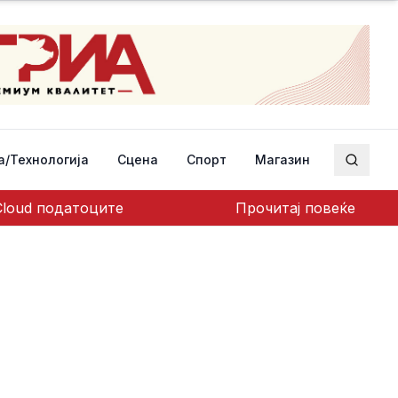
а/Технологија
Сцена
Спорт
Магазин
Пребар
Cloud податоците
Прочитај повеќе