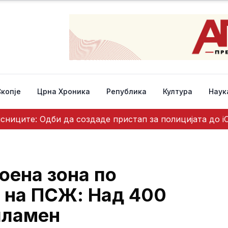
Скопје
Црна Хроника
Република
Култура
Наук
исниците: Одби да создаде пристап за полицијата до i
оена зона по
а на ПСЖ: Над 400
пламен