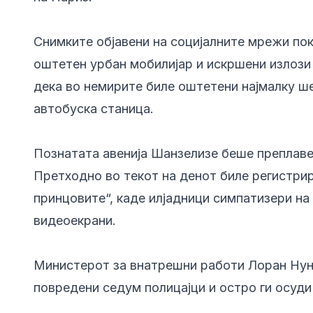
Снимките објавени на социјалните мрежи по
оштетен урбан мобилијар и искршени излози
дека во немирите биле оштетени најмалку ше
автобуска станица.
Познатата авенија Шанзелизе беше преплаве
Претходно во текот на денот биле регистри
принцовите“, каде илјадници симпатизери на
видеоекрани.
Министерот за внатрешни работи Лоран Нуњ
повредени седум полицајци и остро ги осуди