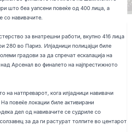
ри што беа уапсени повеќе од 400 лица, а
е со навивачите.
терство за внатрешни работи, вкупно 416 лица
ри 280 во Париз. Илјадници полицајци биле
олеми градови за да спречат ескалација на
над Арсенал во финалето на најпрестижното
 на натпреварот, кога илјадници навивачи
. На повеќе локации биле активирани
одека дел од навивачите се судриле со
солзавец за да ги растурат толпите во центарот