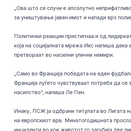
„Ова што се случи е апсолутно неприфатливо
за уништување јавен имот и напади врз полиц
Политички реакции пристигнаа и од лидеркат
која на социјалната мрежа Икс напиша дека 
претвораат во насилни улични немири.
„Само во Франција победата на еден фудбал
Франција луѓето чувствуваат потреба да се 
насилство“, напиша Ле Пен.
Инаку, ПСЖ ја одбрани титулата во Лигата н
на европскиот врв. Минатогодишната просла
инциденти во кои животот го загубија две ли