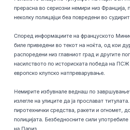
прерасна во сериозни немири низ Франција, п
неколку полицајци беа повредени во судирит
Според информациите на француското Минис
биле приведени во текот на ноќта, од кои ду
распоредени низ главниот град и другите пог
насилството по историската победа на ПСЖ 
европско клупско натпреварување.
Немирите избувнале веднаш по завршувањето
излегле на улиците да ја прослават титулата
пиротехнички средства, ракети и огномет, д
полицијата. Безбедносните сили употребиле 
на Париз.