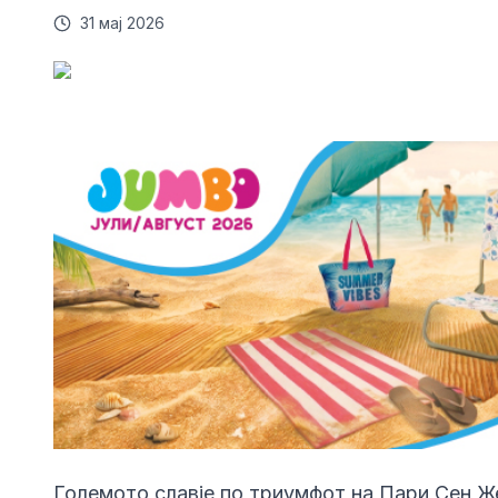
31 мај 2026
Големото славје по триумфот на Пари Сен Ж