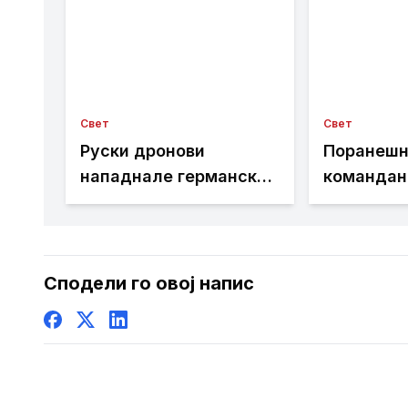
Свет
Свет
Руски дронови
Поранешн
нападнале германски
командант
товарен брод
Русија на
се спроти
западнот
Сподели го овој напис