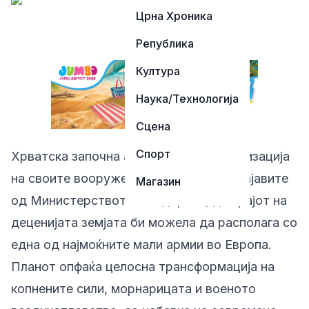
Црна Хроника
Република
Култура
Наука/Технологија
Сцена
Спорт
Хрватска започна амбициозна модернизација
на своите вооружени сили, а според најавите
Магазин
од Министерството за одбрана, до крајот на
деценијата земјата би можела да располага со
една од најмоќните мали армии во Европа.
Планот опфаќа целосна трансформација на
копнените сили, морнарицата и военото