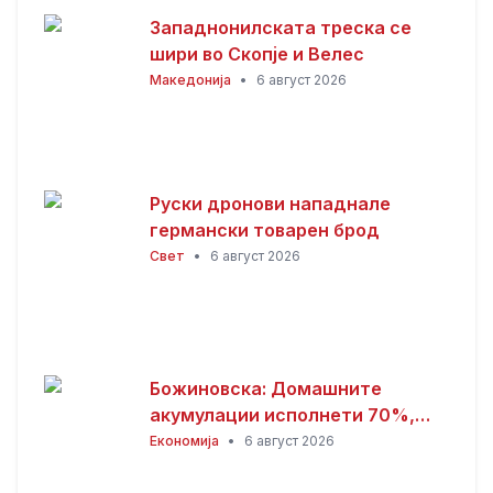
Западнонилската треска се
шири во Скопје и Велес
Македонија
•
6 август 2026
Руски дронови нападнале
германски товарен брод
Свет
•
6 август 2026
Божиновска: Домашните
акумулации исполнети 70%,
обезбедена стабилност на
Економија
•
6 август 2026
енергетскиот систем