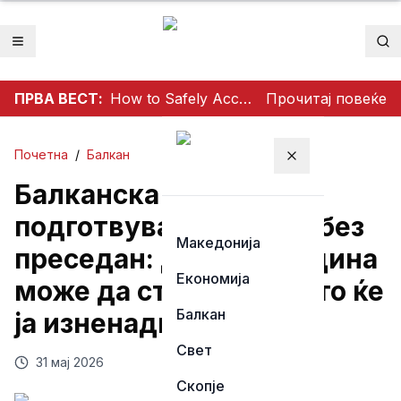
Отвори мени
Пр
ПРВА ВЕСТ:
How to Safely Access Mathildtantot: A Step‑by‑Step Premium Guide
Прочитај повеќе
Почетна
/
Балкан
Затвори мени
Балканска држава
подготвува воен скок без
Македонија
преседан: До 2030 година
Економија
може да стане сила што ќе
Балкан
ја изненади Европа
Свет
31 мај 2026
Скопје