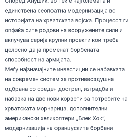
Според Анушиќ, во тек е најголемата и
единствена сеопфатна модернизација во
историјата на хрватската војска. Процесот ги
опфаќа сите родови на вооружените сили и
вклучува серија крупни проекти кои треба
целосно да ја променат борбената
способност на армијата.
Меѓу најзначајните инвестиции се набавката
на современ систем за противвоздушна
одбрана со среден дострел, изградба и
набавка на две нови корвети за потребите на
хрватската морнарица, дополнителни
американски хеликоптери „Блек Хок“,
модернизација на француските борбени