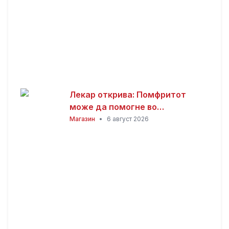
Лекар открива: Помфритот
може да помогне во
топлотните бранови, но
Магазин
•
6 август 2026
причината ќе ве изненади