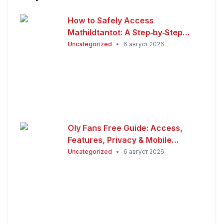
How to Safely Access
Mathildtantot: A Step‑by‑Step
Premium Guide
Uncategorized
•
6 август 2026
Oly Fans Free Guide: Access,
Features, Privacy & Mobile
Experience
Uncategorized
•
6 август 2026