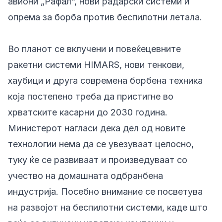
авиони „Рафал“, нови радарски системи и
опрема за борба против беспилотни летала.
Во планот се вклучени и повеќецевните
ракетни системи HIMARS, нови тенкови,
хаубици и друга современа борбена техника
која постепено треба да пристигне во
хрватските касарни до 2030 година.
Министерот нагласи дека дел од новите
технологии нема да се увезуваат целосно,
туку ќе се развиваат и произведуваат со
учество на домашната одбранбена
индустрија. Посебно внимание се посветува
на развојот на беспилотни системи, каде што