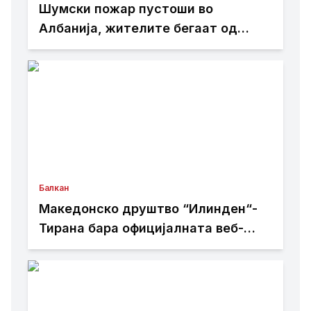
Шумски пожар пустоши во
Албанија, жителите бегаат од
домовите
Балкан
Македонско друштво “Илинден“-
Тирана бара официјалната веб-
страница на Општина Пустец да
биде достапна и на македонски
јазик