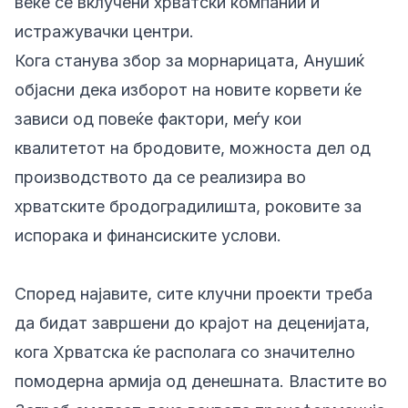
веќе се вклучени хрватски компании и
истражувачки центри.
Кога станува збор за морнарицата, Анушиќ
објасни дека изборот на новите корвети ќе
зависи од повеќе фактори, меѓу кои
квалитетот на бродовите, можноста дел од
производството да се реализира во
хрватските бродоградилишта, роковите за
испорака и финансиските услови.
Според најавите, сите клучни проекти треба
да бидат завршени до крајот на деценијата,
кога Хрватска ќе располага со значително
помодерна армија од денешната. Властите во