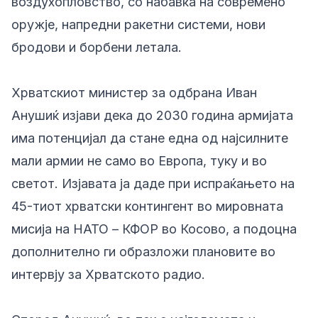
воздухопловство, со набавка на современо
оружје, напредни ракетни системи, нови
бродови и борбени летала.
Хрватскиот министер за одбрана Иван
Анушиќ изјави дека до 2030 година армијата
има потенцијал да стане една од најсилните
мали армии не само во Европа, туку и во
светот. Изјавата ја даде при испраќањето на
45-тиот хрватски контингент во мировната
мисија на НАТО – КФОР во Косово, а подоцна
дополнително ги образложи плановите во
интервју за Хрватското радио.