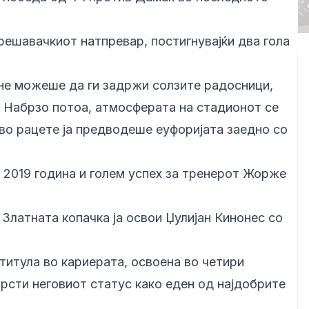
.
решавачкиот натпревар, постигнувајќи два гола
не можеше да ги задржи солзите радосници,
. Набрзо потоа, атмосферата на стадионот се
 во рацете ја предводеше еуфоријата заедно со
 2019 година и голем успех за тренерот Жорже
 Златната копачка ја освои Џулијан Кинонес со
титула во кариерата, освоена во четири
врсти неговиот статус како еден од најдобрите