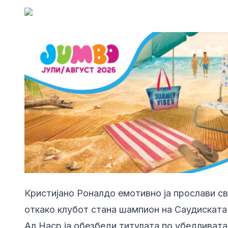
Кристијано Роналдо емотивно ја прослави св
откако клубот стана шампион на Саудиската
Ал Наср ја обезбеди титулата по убедливата