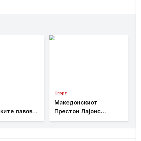
Спорт
Македонскиот
ките лавови
Престон Лајонс
н: Клубот ќе
приреди сензација: Го
натпревари
елиминира актуелниот
ка поради
освојувач на Купот на