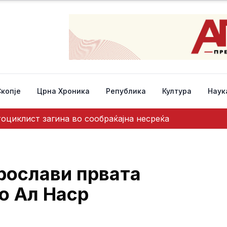
Скопје
Црна Хроника
Република
Култура
Наук
тоциклист загина во сообраќајна несреќа
прослави првата
о Ал Наср