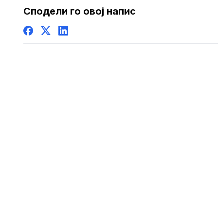
навредли
Сподели го овој напис
транспар
навивачи