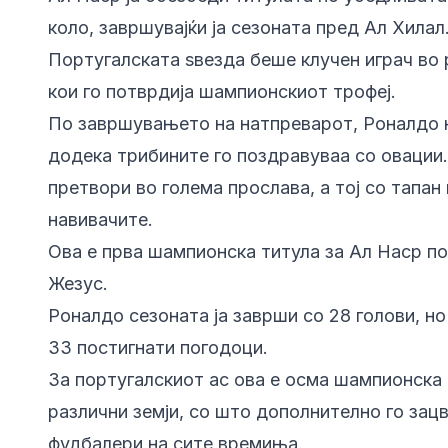
коло, завршувајќи ја сезоната пред Ал Хилал
Португалската ѕвезда беше клучен играч во 
кои го потврдија шампионскиот трофеј.
По завршувањето на натпреварот, Роналдо 
додека трибините го поздравуваа со овации
претвори во голема прослава, а тој со тапан
навивачите.
Ова е прва шампионска титула за Ал Наср по
Жезус.
Роналдо сезоната ја заврши со 28 голови, но
33 постигнати погодоци.
За португалскиот ас ова е осма шампионска 
различни земји, со што дополнително го зац
фудбалери на сите времиња.