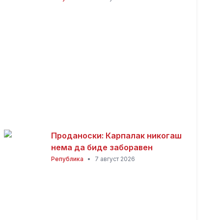
место во Пробиштип
Проданоски: Карпалак никогаш
нема да биде заборавен
Република
•
7 август 2026