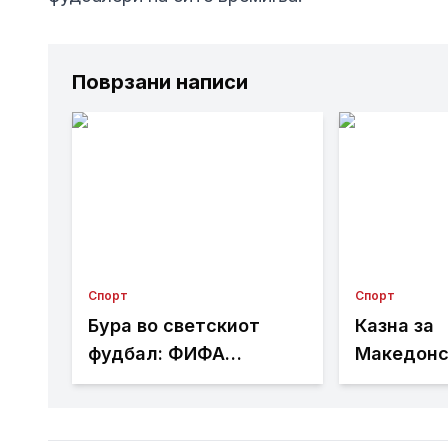
Поврзани написи
Спорт
Спорт
Бура во светскиот
Казна за
фудбал: ФИФА
Македонс
разгледува продажба
од Престо
на дел од
игра два 
Мундијалот?
без публи