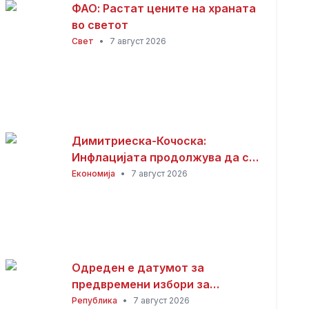
ФАО: Растат цените на храната
во светот
Свет
•
7 август 2026
Димитриеска-Кочоска:
Инфлацијата продолжува да се
намалува
Економија
•
7 август 2026
Одреден е датумот за
предвремени избори за
градоначалник на Општина
Република
•
7 август 2026