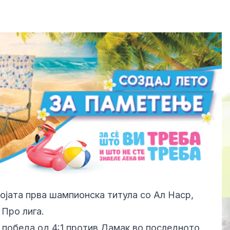
ојата прва шампионска титула со Ал Наср,
 Про лига.
 победа од 4:1 против Дамак во последното