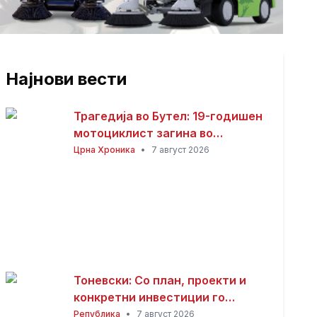
Најнови вести
Трагедија во Бутел: 19-годишен
мотоциклист загина во
сообраќајна несреќа
Црна Хроника
•
7 август 2026
Тоневски: Со план, проекти и
конкретни инвестиции го
развиваме секое населено
Република
•
7 август 2026