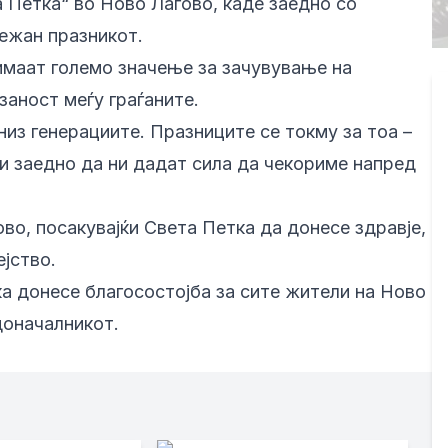
 Петка“ во Ново Лагово, каде заедно со
лежан празникот.
имаат големо значење за зачувување на
заност меѓу граѓаните.
низ генерациите. Празниците се токму за тоа –
и заедно да ни дадат сила да чекориме напред
во, посакувајќи Света Петка да донесе здравје,
ејство.
а донесе благосостојба за сите жители на Ново
доначалникот.