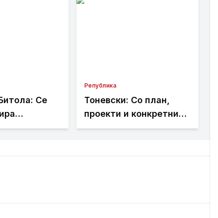
Република
Битола: Се
Тоневски: Со план,
ира
проекти и конкретни
уктурата кај
инвестиции го
ениот дом
развиваме секое
населено место во
Пробиштип