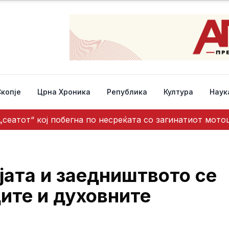
Скопје
Црна Хроника
Република
Култура
Наук
 „сеатот“ кој побегна по несреќата со загинатиот мот
јата и заедништвото се
ите и духовните