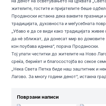
на денот на осветувањето на црквата „Света
жителите, гостите и пријателите беше одбе
Проданоски истакна дека ваквите празници 
традицијата, духовноста и меѓусебната повр
„Убаво е да се види како традицијата живее 
да нè зближат, да донесат мир во домовите 
кон поубава иднина“, порача Проданоски.
Тој упати честитки до жителите на Ново Лаго
среќа, бериќет и благосостојба во секое сем
„Нека Света Петка биде наш заштитник и нек
Лагово. За многу години денот“, истакна гра
Поврзани написи