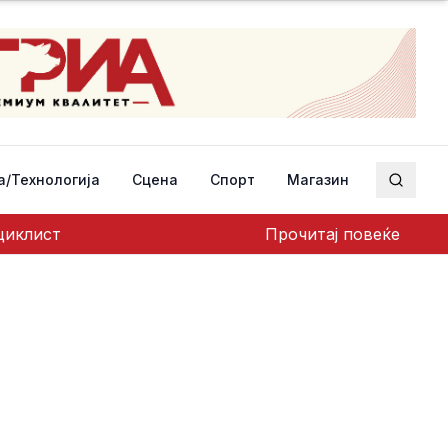
а/Технологија
Сцена
Спорт
Магазин
Пребар
оциклист
Прочитај повеќе