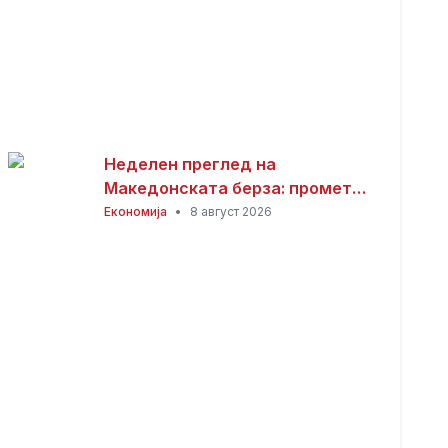
Неделен преглед на
Македонската берза: промет
од 101,01 милиони денари,
Економија
•
8 август 2026
најтргувани акциите на
Комерцијална банка