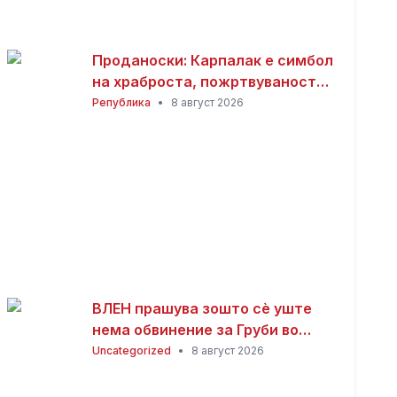
Проданоски: Карпалак е симбол
на храброста, пожртвуваноста
и љубовта кон татковината
Република
•
8 август 2026
ВЛЕН прашува зошто сè уште
нема обвинение за Груби во
случајот „Лотарија“
Uncategorized
•
8 август 2026