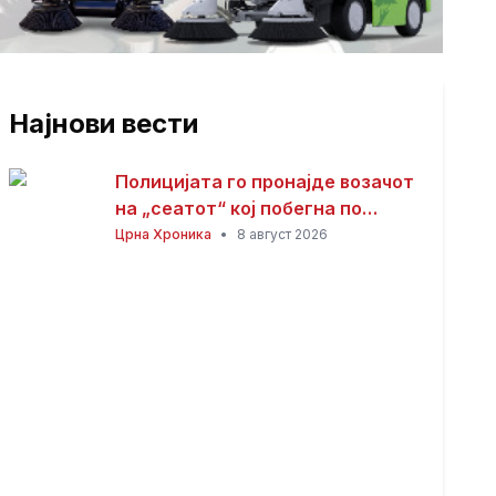
Најнови вести
Полицијата го пронајде возачот
на „сеатот“ кој побегна по
несреќата со загинатиот
Црна Хроника
•
8 август 2026
мотоциклист