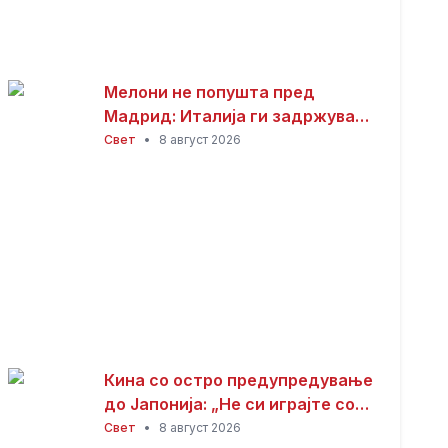
Мелони не попушта пред
Мадрид: Италија ги задржува
контролите со Шпанија
Свет
•
8 август 2026
Кина со остро предупредување
до Јапонија: „Не си играјте со
оган“
Свет
•
8 август 2026