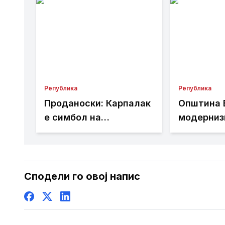
Република
Република
Проданоски: Карпалак
Општина 
е симбол на
модерниз
храброста,
инфрастр
пожртвуваноста и
Здравств
љубовта кон
татковината
Сподели го овој напис