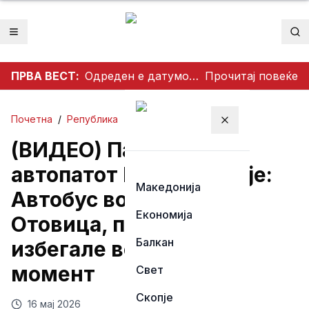
Отвори мени
Пр
ПРВА ВЕСТ:
Одреден е датумот за предвремени избори за градоначалник на Општина Брвеница
Прочитај повеќе
Почетна
/
Република
Затвори мени
(ВИДЕО) Паника на
автопатот Велес–Скопје:
Македонија
Автобус во пламен кај
Економија
Отовица, патниците
Балкан
избегале во последен
момент
Свет
Скопје
16 мај 2026