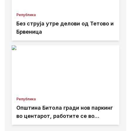
Република
Без струја утре делови од Тетово и
Брвеница
Република
Општина Битола гради нов паркинг
во центарот, работите се во
завршна фаза