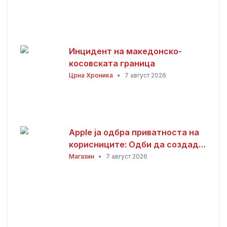
Инцидент на македонско-
косовската граница
Црна Хроника
•
7 август 2026
Apple ја одбра приватноста на
корисниците: Одби да создаде
пристап за полицијата до iCloud
Магазин
•
7 август 2026
податоците