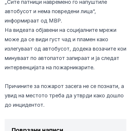
„Сите патници навремено го напуштиле
автобусот и нема повредени лица“,
информираат од МВР.
На видеата објавени на социјалните мрежи
може да се види густ чад и пламен како
излегуваат од автобусот, додека возачите кои
минуваат по автопатот запираат и ја следат
интервенцијата на пожарникарите.
Причините за пожарот засега не се познати, а
увид на местото треба да утврди како дошло
до инцидентот.
Поврзани написи