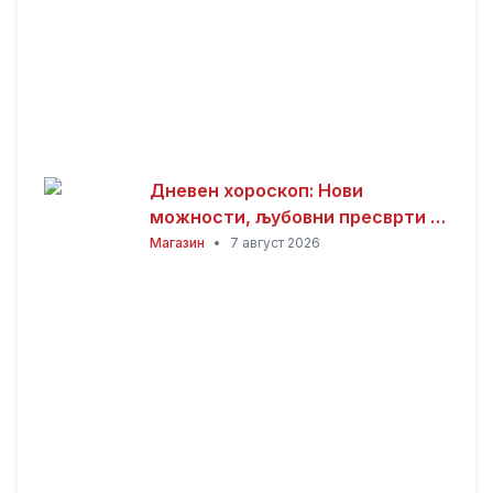
Дневен хороскоп: Нови
можности, љубовни пресврти и
совети за здравјето за сите
Магазин
•
7 август 2026
хороскопски знаци