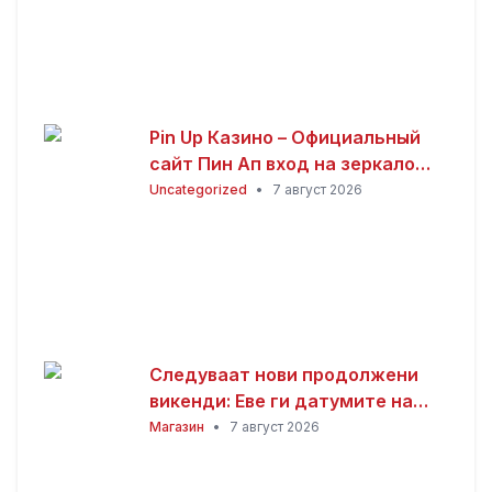
Pin Up Казино – Официальный
сайт Пин Ап вход на зеркало
(2026)
Uncategorized
•
7 август 2026
Следуваат нови продолжени
викенди: Еве ги датумите на
следните неработни денови
Магазин
•
7 август 2026