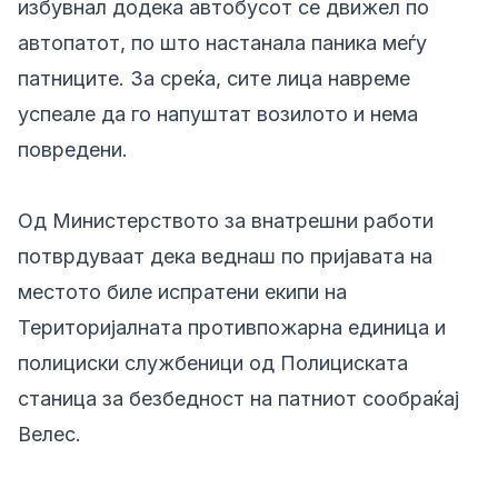
избувнал додека автобусот се движел по
автопатот, по што настанала паника меѓу
патниците. За среќа, сите лица навреме
успеале да го напуштат возилото и нема
повредени.
Од Министерството за внатрешни работи
потврдуваат дека веднаш по пријавата на
местото биле испратени екипи на
Територијалната противпожарна единица и
полициски службеници од Полициската
станица за безбедност на патниот сообраќај
Велес.