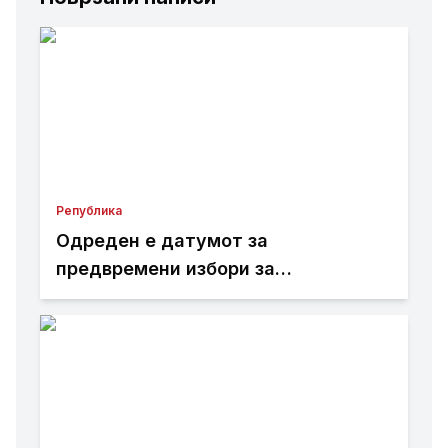
Република
Одреден е датумот за
предвремени избори за
градоначалник на Општина
Брвеница