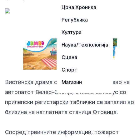
Црна Хроника
Република
Култура
Наука/Технологија
Сцена
Спорт
Вистинска драма се одвивала попладнево на
Магазин
автопатот Велес–Скопје, откако автобус со
прилепски регистарски таблички се запалил во
близина на наплатната станица Отовица.
Според првичните информации, пожарот