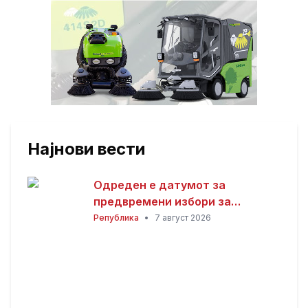
Најнови вести
Одреден е датумот за
предвремени избори за
градоначалник на Општина
Република
•
7 август 2026
Брвеница