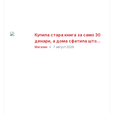
Купила стара книга за само 30
денари, а дома сфатила што
всушност пронашла: „Како да
Магазин
•
7 август 2026
добив на лотарија“