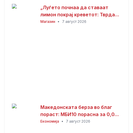
„Луѓето почнаа да ставаат
лимон покрај креветот: Тврдат
дека решава еден голем
Магазин
•
7 август 2026
проблем“
Македонската берза во благ
пораст: МБИ10 порасна за 0,08
отсто, најтргувани акциите на
Економија
•
7 август 2026
Комерцијална банка