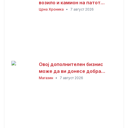
возило и камион на патот
Гостивар – Страж
Црна Хроника
•
7 август 2026
Овој дополнителен бизнис
може да ви донесе добра
заработка од дома: Не ви треба
Магазин
•
7 август 2026
голема почетна инвестиција