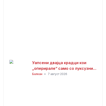
Уапсени двајца крадци кои
„оперирале“ само со луксузни
автомобили
Балкан
•
7 август 2026