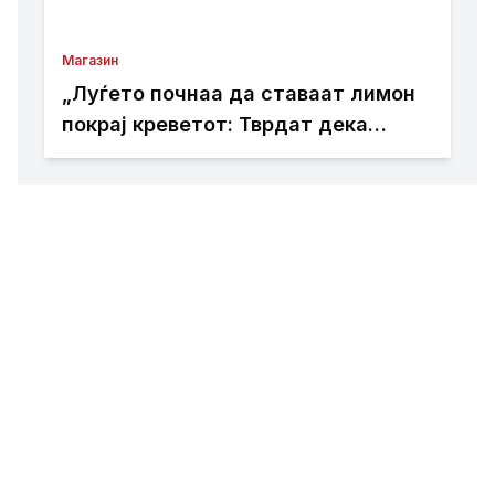
Магазин
„Луѓето почнаа да ставаат лимон
покрај креветот: Тврдат дека
решава еден голем проблем“