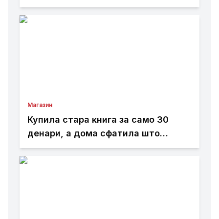
дома: Не ви треба голема почетна
инвестиција
Магазин
Купила стара книга за само 30
денари, а дома сфатила што
всушност пронашла: „Како да
добив на лотарија“