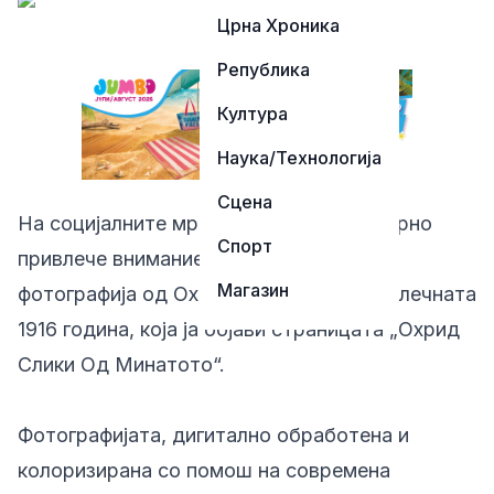
Црна Хроника
Република
Култура
Наука/Технологија
Сцена
На социјалните мрежи деновиве повторно
Спорт
привлече внимание ретка панорамска
Магазин
фотографија од Охрид направена во далечната
1916 година, која ја објави страницата „Охрид
Слики Од Минатото“.
Фотографијата, дигитално обработена и
колоризирана со помош на современа