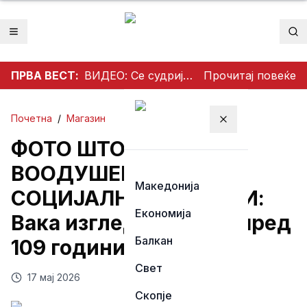
Отвори мени
Пр
ПРВА ВЕСТ:
ВИДЕО: Се судрија патничко возило и камион на патот Гостивар – Страж
Прочитај повеќе
Почетна
/
Магазин
Затвори мени
ФОТО ШТО ГИ
ВООДУШЕВИ
Македонија
СОЦИЈАЛНИТЕ МРЕЖИ:
Економија
Вака изгледал Охрид пред
Балкан
109 години
Свет
17 мај 2026
Скопје