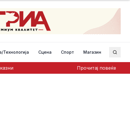
а/Технологија
Сцена
Спорт
Магазин
Пребар
 казни
Прочитај повеќе