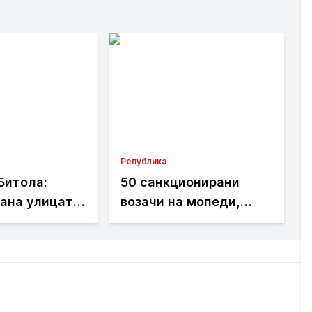
Република
Битола:
50 санкционирани
ана улицата
возачи на мопеди,
 продолжува
мотоцикли и
кцијата кај
тротинети во Тетово,
ениот дом
едно лице уапсено