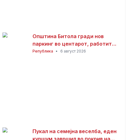
Општина Битола гради нов
паркинг во центарот, работите
се во завршна фаза
Република
•
6 август 2026
Пукал на семејна веселба, еден
куршум завршил во покрив на