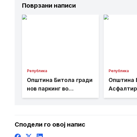
Поврзани написи
Република
Република
Општина Битола гради
Општина 
нов паркинг во
Асфалтир
центарот, работите се
„Козара“,
во завршна фаза
реконстру
Здравств
Сподели го овој напис