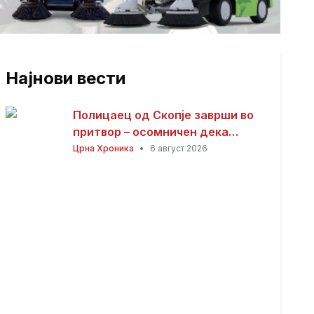
Најнови вести
Полицаец од Скопје заврши во
притвор – осомничен дека
присвоил пари од сообраќајни
Црна Хроника
•
6 август 2026
казни