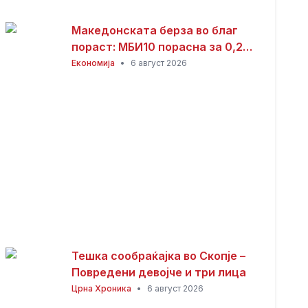
Македонската берза во благ
пораст: МБИ10 порасна за 0,26
отсто, најтргувани акциите на
Економија
•
6 август 2026
Алкалоид
Тешка сообраќајка во Скопје –
Повредени девојче и три лица
Црна Хроника
•
6 август 2026