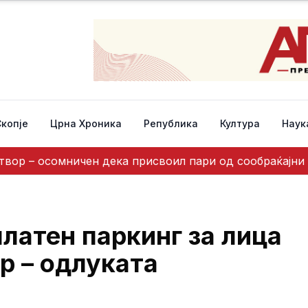
Скопје
Црна Хроника
Република
Култура
Наук
твор – осомничен дека присвоил пари од сообраќајни
латен паркинг за лица
р – одлуката