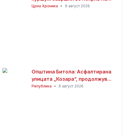
куќа
Црна Хроника
•
6 август 2026
Општина Битола: Асфалтирана
улицата „Козара“, продолжува
реконструкцијата кај
Република
•
6 август 2026
Здравствениот дом