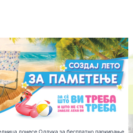
едница донесе Одлука за бесплатно паркирање