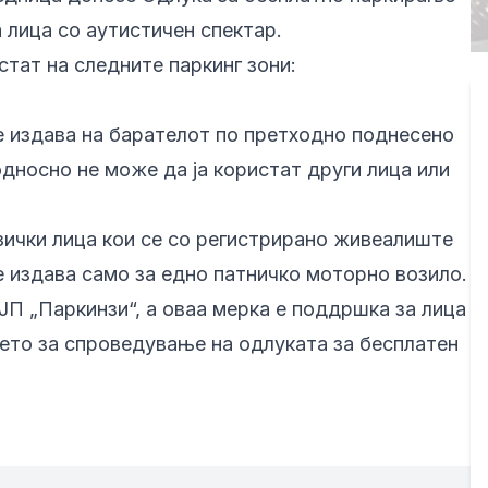
 лица со аутистичен спектар.
стат на следните паркинг зони:
е издава на барателот по претходно поднесено
односно не може да ја користат други лица или
зички лица кои се со регистрирано живеалиште
е издава само за едно патничко моторно возило.
П „Паркинзи“, а оваа мерка е поддршка за лица
њето за спроведување на одлуката за бесплатен