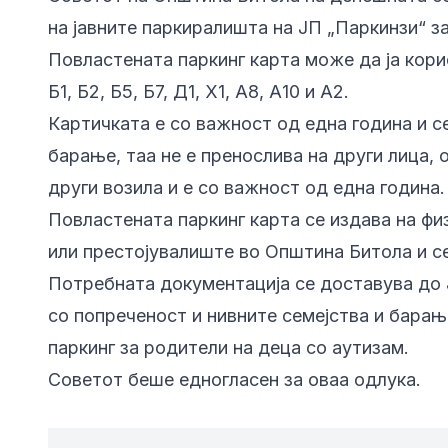
на јавните паркиралишта на ЈП „Паркинзи“ за
Повластената паркинг карта може да ја кори
Б1, Б2, Б5, Б7, Д1, Х1, А8, А10 и А2.
Картичката е со важност од една година и с
барање, таа не е пренослива на други лица, 
други возила и е со важност од една година.
Повластената паркинг карта се издава на фи
или престојувалиште во Општина Битола и с
Потребната документација се доставува до Ј
со попреченост и нивните семејства и бара
паркинг за родители на деца со аутизам.
Советот беше едногласен за оваа одлука.