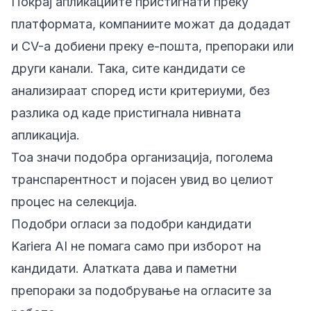
Покрај апликациите пристигнати преку
платформата, компаниите можат да додадат
и CV-а добиени преку е-пошта, препораки или
други канали. Така, сите кандидати се
анализираат според исти критериуми, без
разлика од каде пристигнала нивната
апликација.
Тоа значи подобра организација, поголема
транспарентност и појасен увид во целиот
процес на селекција.
Подобри огласи за подобри кандидати
Kariera AI не помага само при изборот на
кандидати. Алатката дава и паметни
препораки за подобрување на огласите за