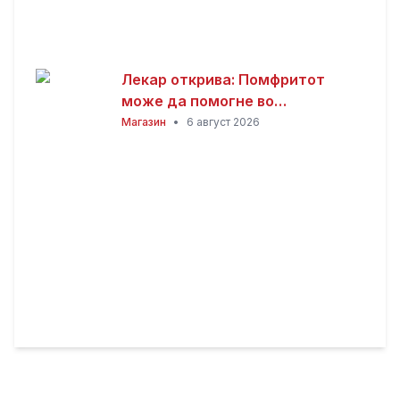
Лекар открива: Помфритот
може да помогне во
топлотните бранови, но
Магазин
•
6 август 2026
причината ќе ве изненади