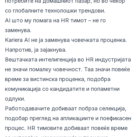
потребите на домашниот пазар, но во чекор
со глобалните технолошки трендови.
AI што му помага на HR тимот – не го
заменува.
Kariera AI не ја заменува човечката проценка.
Напротив, ја зајакнува.
Вештачката интелигенција во HR индустријата
не значи помалку човечност. Таа значи повеќе
време за вистинска проценка, подобра
комуникација со кандидатите и попаметни
одлуки.
Работодавачите добиваат побрза селекција,
подобар преглед на апликациите и поефикасен
процес. HR тимовите добиваат повеќе време