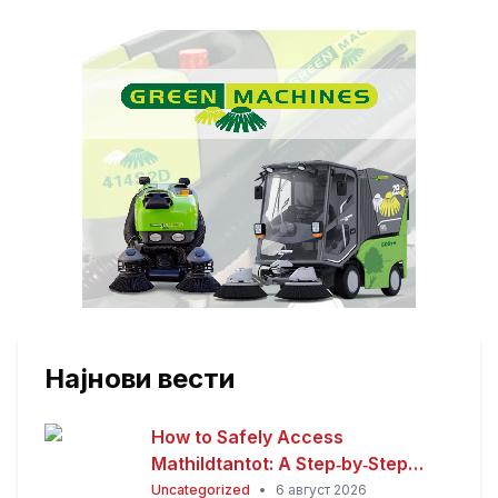
Најнови вести
How to Safely Access
Mathildtantot: A Step‑by‑Step
Premium Guide
Uncategorized
•
6 август 2026