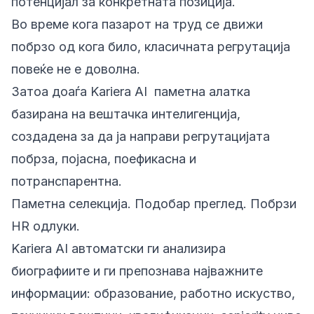
потенцијал за конкретната позиција.
Во време кога пазарот на труд се движи
побрзо од кога било, класичната регрутација
повеќе не е доволна.
Затоа доаѓа
Kariera AI
паметна алатка
базирана на вештачка интелигенција,
создадена за да ја направи регрутацијата
побрза, појасна, поефикасна и
потранспарентна.
Паметна селекција. Подобар преглед. Побрзи
HR одлуки.
Kariera AI автоматски ги анализира
биографиите и ги препознава најважните
информации: образование, работно искуство,