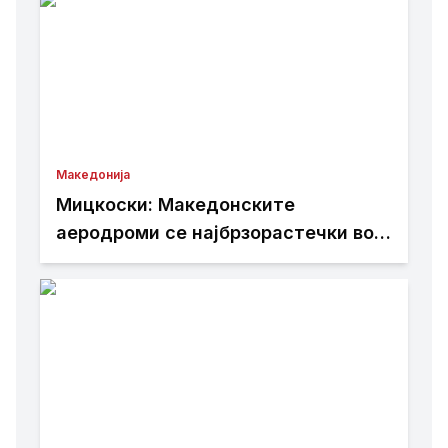
Македонија
Мицкоски: Македонските
аеродроми се најбрзорастечки во
регионот – тоа е резултат на
работата изминатите 25 месеци