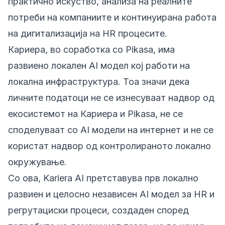
практично искуство, анализа на реалните
потреби на компаниите и континуирана работа
на дигитализација на HR процесите.
Кариера
, во соработка со
Pikasa
, има
развиено локален AI модел кој работи на
локална инфраструктура. Тоа значи дека
личните податоци не се изнесуваат надвор од
екосистемот на Кариера и Pikasa, не се
споделуваат со AI модели на интернет и не се
користат надвор од контролираното локално
окружување.
Со ова, Kariera AI претставува прв локално
развиен и целосно независен AI модел за HR и
регрутациски процеси, создаден според