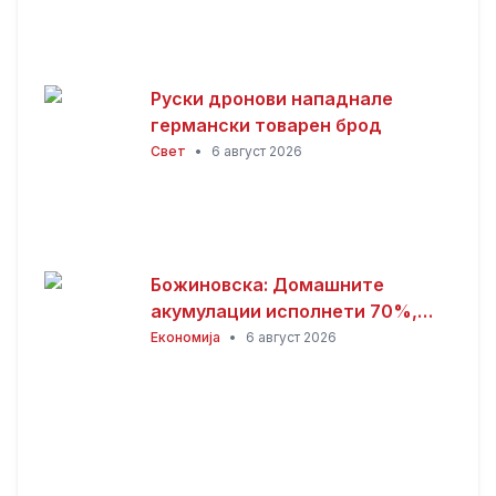
Руски дронови нападнале
германски товарен брод
Свет
•
6 август 2026
Божиновска: Домашните
акумулации исполнети 70%,
обезбедена стабилност на
Економија
•
6 август 2026
енергетскиот систем