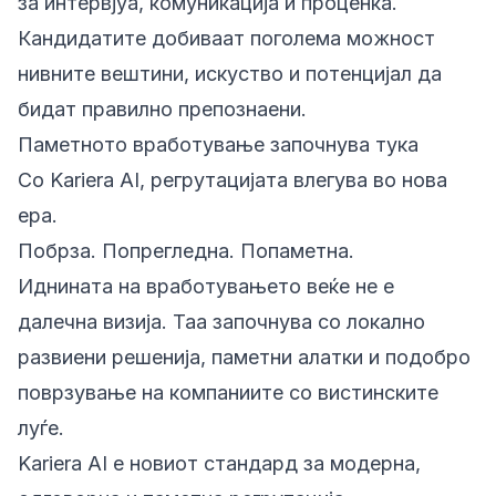
за интервјуа, комуникација и проценка.
Кандидатите добиваат поголема можност
нивните вештини, искуство и потенцијал да
бидат правилно препознаени.
Паметното вработување започнува тука
Со Kariera AI, регрутацијата влегува во нова
ера.
Побрза. Попрегледна. Попаметна.
Иднината на вработувањето веќе не е
далечна визија. Таа започнува со локално
развиени решенија, паметни алатки и подобро
поврзување на компаниите со вистинските
луѓе.
Kariera AI е новиот стандард за модерна,