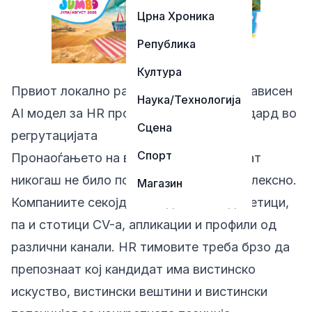
Црна Хроника
Република
Култура
Првиот локално развиен и целосно независен
Наука/Технологија
AI модел за HR процеси носи нов стандард во
Сцена
регрутацијата
Спорт
Пронаоѓањето на вистинскиот кандидат
никогаш не било поважно ниту покомплексно.
Магазин
Компаниите секојдневно добиваат десетици,
па и стотици CV-а, апликации и профили од
различни канали. HR тимовите треба брзо да
препознаат кој кандидат има вистинско
искуство, вистински вештини и вистински