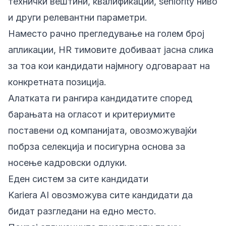
технички вештини, квалификации, seniority ниво
и други релевантни параметри.
Наместо рачно прегледување на голем број
апликации, HR тимовите добиваат јасна слика
за тоа кои кандидати најмногу одговараат на
конкретната позиција.
Алатката ги рангира кандидатите според
барањата на огласот и критериумите
поставени од компанијата, овозможувајќи
побрза селекција и посигурна основа за
носење кадровски одлуки.
Еден систем за сите кандидати
Kariera AI овозможува сите кандидати да
бидат разгледани на едно место.