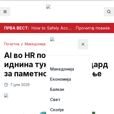
Отвори мени
Пр
ПРВА ВЕСТ:
How to Safely Access Mathildtantot: A Step‑by‑Step Premium Guide
Прочитај повеќе
Почетна
/
Македонија
Затвори мени
AI во HR повеќе не е
иднина туку нов стандард
Македонија
за паметно вработување
Економија
7 јули 2026
Балкан
Свет
Скопје