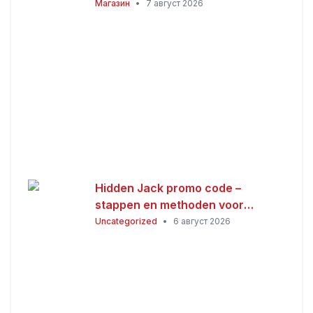
совети за здравјето за сите
Магазин
•
7 август 2026
хороскопски знаци
Hidden Jack promo code –
stappen en methoden voor
Nederlandse spelers
Uncategorized
•
6 август 2026