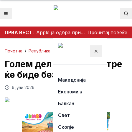
Отвори мени
Пр
ПРВА ВЕСТ:
Apple ја одбра приватноста на корисниците: Одби да создаде пристап за полицијата до iCloud податоците
Прочитај повеќе
Почетна
/
Република
Затвори мени
Голем дел од Тетово утре
ќе биде без струја
Македонија
6 јули 2026
Економија
Балкан
Свет
Скопје