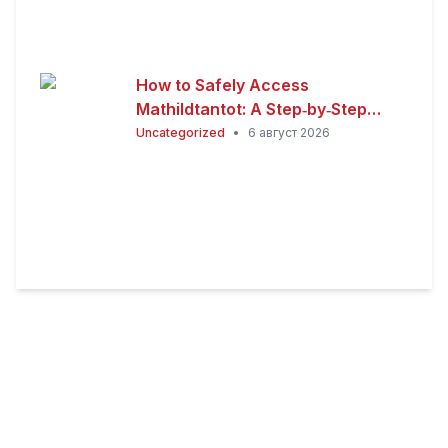
How to Safely Access
Mathildtantot: A Step‑by‑Step
Premium Guide
Uncategorized
•
6 август 2026