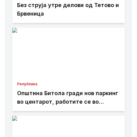
Без струја утре делови од Тетово и
Брвеница
Република
Општина Битола гради нов паркинг
во центарот, работите се во
завршна фаза