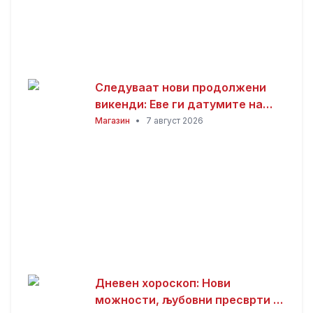
Следуваат нови продолжени
викенди: Еве ги датумите на
следните неработни денови
Магазин
•
7 август 2026
Дневен хороскоп: Нови
можности, љубовни пресврти и