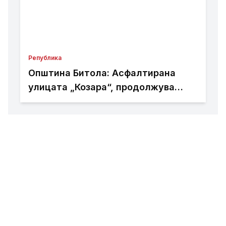
Република
Општина Битола: Асфалтирана
улицата „Козара“, продолжува
реконструкцијата кај
Здравствениот дом