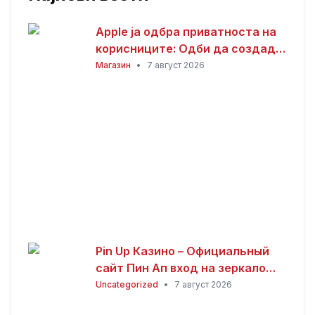
Apple ја одбра приватноста на
корисниците: Одби да создаде
пристап за полицијата до iCloud
Магазин
•
7 август 2026
податоците
Pin Up Казино – Официальный
сайт Пин Ап вход на зеркало
(2026)
Uncategorized
•
7 август 2026