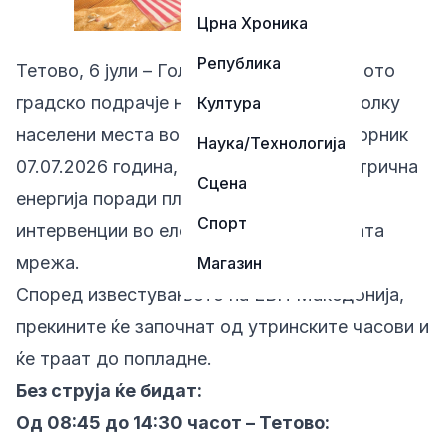
Црна Хроника
Република
Тетово, 6 јули – Голем дел од централното
градско подрачје на Тетово, како и неколку
Култура
населени места во околината, утре, вторник
Наука/Технологија
07.07.2026 година, ќе останат без електрична
Сцена
енергија поради планирани технички
Спорт
интервенции во електродистрибутивната
мрежа.
Магазин
Според известувањето на ЕВН Македонија,
прекините ќе започнат од утринските часови и
ќе траат до попладне.
Без струја ќе бидат:
Од 08:45 до 14:30 часот – Тетово: