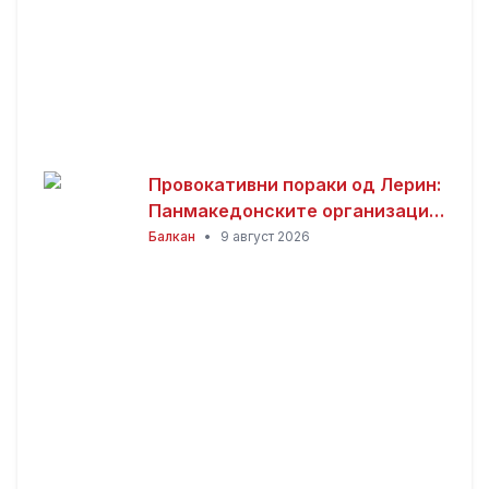
Провокативни пораки од Лерин:
Панмакедонските организации
на светски собир со пораки
Балкан
•
9 август 2026
дека „Македонија е една и е
грчка“