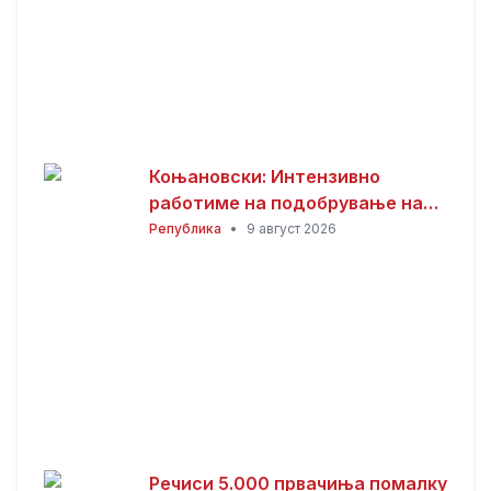
Коњановски: Интензивно
работиме на подобрување на
инфраструктурата во Битола
Република
•
9 август 2026
(ВИДЕО)
Речиси 5.000 првачиња помалку