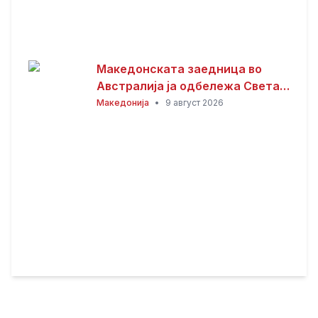
Македонската заедница во
Австралија ја одбележа Света
Петка – торжествена прослава
Македонија
•
9 август 2026
во Сиднеј