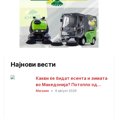
Најнови вести
Какви ќе бидат есента и зимата
во Македонија? Потопло од
просекот, но со можни
Магазин
•
9 август 2026
невремиња