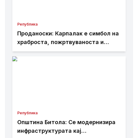
Република
Проданоски: Карпалак е симбол на
храброста, пожртвуваноста и
љубовта кон татковината
Република
Општина Битола: Се модернизира
инфраструктурата кај