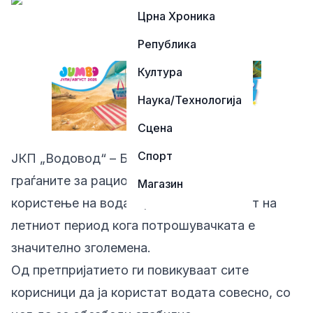
Црна Хроника
Република
Култура
Наука/Технологија
Сцена
Спорт
ЈКП „Водовод“ – Битола упати апел до
граѓаните за рационално и одговорно
Магазин
користење на водата, особено во текот на
летниот период кога потрошувачката е
значително зголемена.
Од претпријатието ги повикуваат сите
корисници да ја користат водата совесно, со