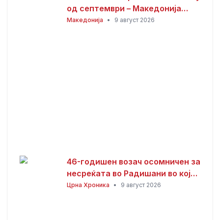
од септември – Македонија
останува без повеќе од 100
Македонија
•
9 август 2026
паралелки
46-годишен возач осомничен за
несреќата во Радишани во која
загина мотоциклист
Црна Хроника
•
9 август 2026