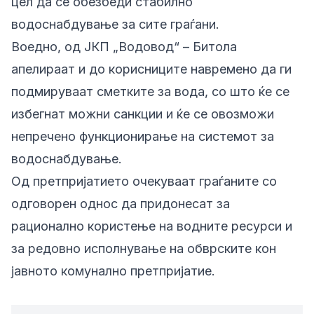
цел да се обезбеди стабилно
водоснабдување за сите граѓани.
Воедно, од ЈКП „Водовод“ – Битола
апелираат и до корисниците навремено да ги
подмируваат сметките за вода, со што ќе се
избегнат можни санкции и ќе се овозможи
непречено функционирање на системот за
водоснабдување.
Од претпријатието очекуваат граѓаните со
одговорен однос да придонесат за
рационално користење на водните ресурси и
за редовно исполнување на обврските кон
јавното комунално претпријатие.