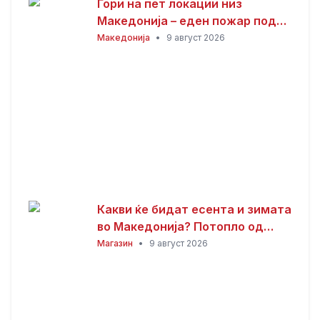
Гори на пет локации низ
Македонија – еден пожар под
контрола, три изгаснати
Македонија
•
9 август 2026
Какви ќе бидат есента и зимата
во Македонија? Потопло од
просекот, но со можни
Магазин
•
9 август 2026
невремиња