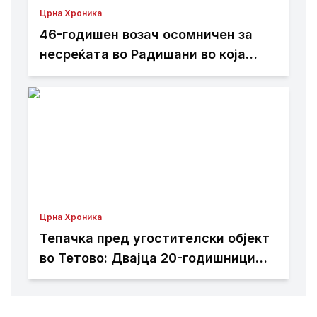
Црна Хроника
46-годишен возач осомничен за
несреќата во Радишани во која
загина мотоциклист
Црна Хроника
Тепачка пред угостителски објект
во Тетово: Двајца 20-годишници
избодени со нож, тројца приведени