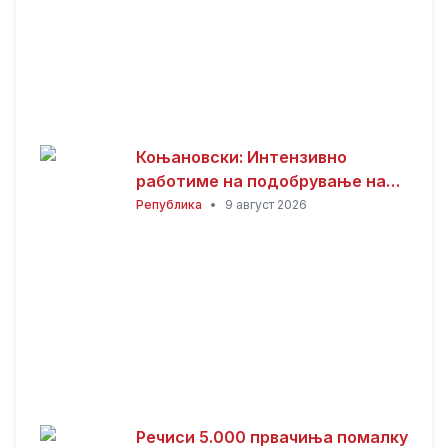
Коњановски: Интензивно
работиме на подобрување на
инфраструктурата во Битола
Република
•
9 август 2026
(ВИДЕО)
Речиси 5.000 првачиња помалку