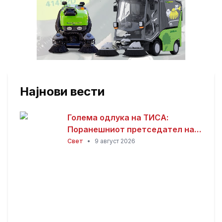
Најнови вести
Голема одлука на ТИСА:
Поранешниот претседател на
Врховниот суд Андраш Бака
Свет
•
9 август 2026
кандидат за претседател на
Унгарија