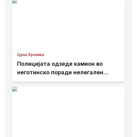
Црна Хроника
Полицијата одзеде камион во
неготинско поради нелегален
ископ и транспорт на песок