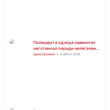
Полицијата одзеде камион во
неготинско поради нелегален
ископ и транспорт на песок
Црна Хроника
•
9 август 2026