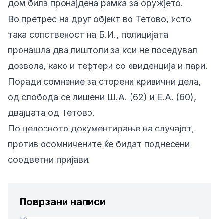
дом била пронајдена рамка за оружјето.
Во претрес на друг објект во Тетово, исто
така сопственост на Б.И., полицијата
пронашла два пиштоли за кои не поседувал
дозвола, како и тефтери со евиденција и пари.
Поради сомнение за сторени кривични дела,
од слобода се лишени Ш.А. (62) и Е.А. (60),
двајцата од Тетово.
По целосното документирање на случајот,
против осомничените ќе бидат поднесени
соодветни пријави.
Поврзани написи