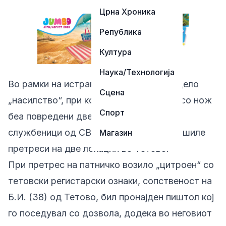
Црна Хроника
Република
Култура
Наука/Технологија
Во рамки на истрагата за кривичното дело
Сцена
„насилство“, при кое претходниот ден со нож
Спорт
беа повредени две лица, полициски
службеници од СВР Тетово вчера извршиле
Магазин
претреси на две локации во Тетово.
При претрес на патничко возило „цитроен“ со
тетовски регистарски ознаки, сопственост на
Б.И. (38) од Тетово, бил пронајден пиштол кој
го поседувал со дозвола, додека во неговиот