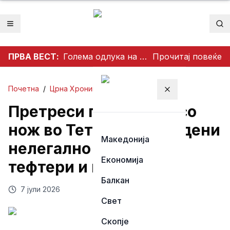
Отвори мени
Пр
ПРВА ВЕСТ:
Голема одлука на ТИСА: Поранешниот претседател на Врховниот суд Андраш Бака кандидат за претседател на Унгарија
Прочитај повеќе
Почетна
/
Црна Хроника
Затвори мени
Претреси по нападот со
нож во Тетово: Пронајдени
Македонија
нелегално оружје,
Економија
тефтери и пари
Балкан
7 јули 2026
Свет
Скопје