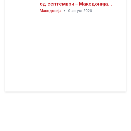
од септември – Македонија
останува без повеќе од 100
Македонија
•
9 август 2026
паралелки