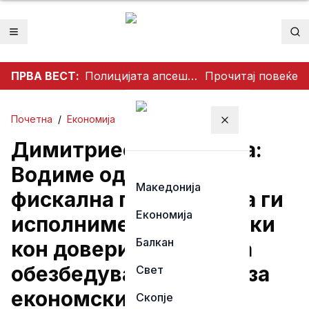
Отвори мени
Пр
ПРВА ВЕСТ:
Полицијата апсеше во Штип – лишени од слобода три лица
Прочитај повеќе
Почетна
/
Економија
Затвори мени
Димитриеска-Кочоска:
Водиме одговорна
Македонија
фискална политика, да ги
Економија
исполниме сите обврски
Балкан
кон доверителите и да
обезбедуваме услови за
Свет
економски раст
Скопје