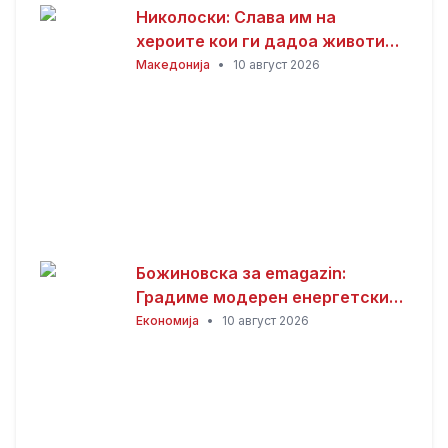
Николоски: Слава им на
хероите кои ги дадоа животите
за Македонија
Македонија
•
10 август 2026
Божиновска за emagazin:
Градиме модерен енергетски
систем усогласен со
Економија
•
10 август 2026
европските стандарди