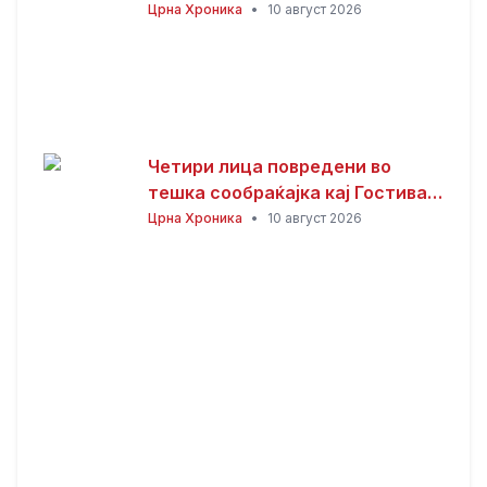
Црна Хроника
•
10 август 2026
Четири лица повредени во
тешка сообраќајка кај Гостивар,
судир меѓу четири автомобили
Црна Хроника
•
10 август 2026
и камион