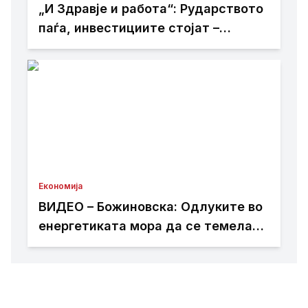
„И Здравје и работа“: Рударството
паѓа, инвестициите стојат –
државата мора да го ослободи
развојниот потенцијал на
Македонија
Економија
ВИДЕО – Божиновска: Одлуките во
енергетиката мора да се темелат
на факти, анализи и стручно
знаење