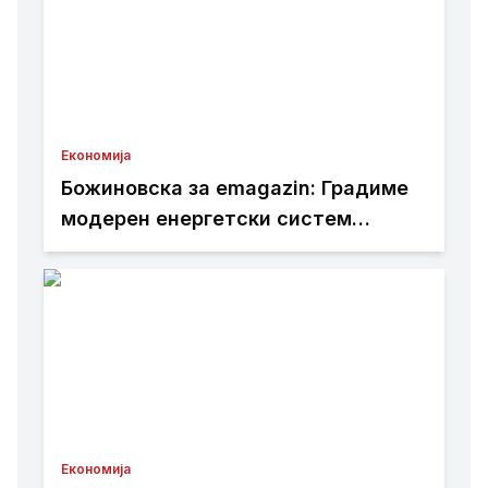
Економија
Божиновска за emagazin: Градиме
модерен енергетски систем
усогласен со европските
стандарди
Економија