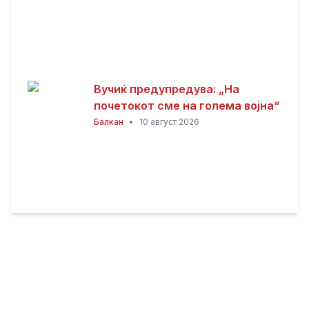
Вучиќ предупредува: „На
почетокот сме на голема војна“
Балкан
•
10 август 2026