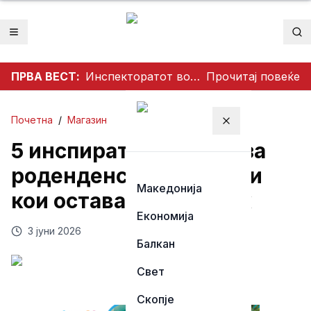
Отвори мени
Пр
ПРВА ВЕСТ:
Инспекторатот во акција: Се ослободуваат тротоарите во Тетово
Прочитај повеќе
Почетна
/
Магазин
Затвори мени
5 инспиративни идеи за
роденденски подароци
Македонија
кои оставаат впечаток
Економија
3 јуни 2026
Балкан
Свет
Скопје