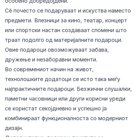
особено добредојдени.
Сè почесто се подаруваат и искуства наместо
предмети. Влезници за кино, театар, концерт
или спортски настан создаваат спомени што
траат подолго од материјалните подароци.
Овие подароци овозможуваат забава,
дружење и незаборавни моменти.
Во современиот начин на живот,
технолошките додатоци се исто така меѓу
најпрактичните подароци. Безжични слушалки,
паметни часовници или други корисни уреди
се користат секојдневно и успешно ја
комбинираат функционалноста со модерниот
дизајн.