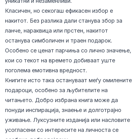
уникатни и незаменливи.
Класичен, но секогаш ефикасен избор е
накитот. Без разлика дали станува збор за
ланче, нараквица или прстен, накитот
останува симболичен и траен подарок.
Особено се ценат парчиња со лично значење,
кои со текот на времето добиваат уште
поголема емотивна вредност.
Книгите исто така остануваат меѓу омилените
подароци, особено за љубителите на
читањето. Добро избрана книга може да
понуди инспирација, знаење и долготрајно
уживање. Луксузните изданија или насловите
усогласени со интересите на личноста се