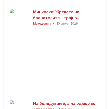
Мицкоски: Жртвата на
бранителите – трајно
потсетување дека мирот,
Македонија
•
10 август 2026
слободата и безбедноста
имаат своја цена
На боледување, а на одмор во