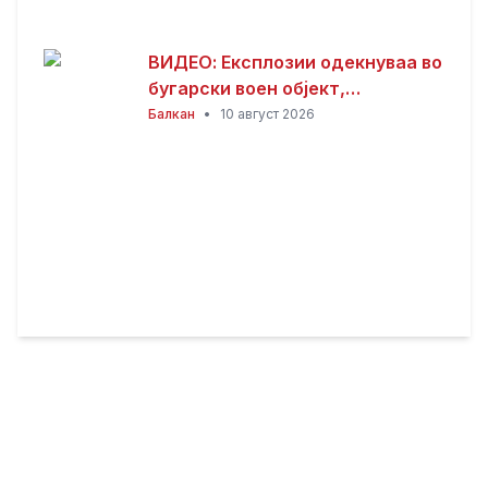
ВИДЕО: Експлозии одекнуваа во
бугарски воен објект,
евакуирани 300 работници
Балкан
•
10 август 2026