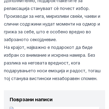
Дополнително, подарок-пакетите за
релаксација стануваат сè почест избор.
Производи за нега, миризливи свеќи, чаеви и
слични содржини нудат моменти на одмор и
грижа за себе, што е особено вредно во
забрзаното секојдневие.
На крајот, најважно е подарокот да биде
избран со внимание и искрена намера. Без
разлика на неговата вредност, кога
подарувањето носи емоција и радост, тогаш
тој станува вистински незаборавен спомен.
Поврзани написи