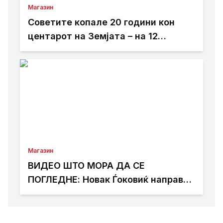
Магазин
Советите копале 20 години кон
центарот на Земјата – на 12
километри ги запреле неочекувани
услови
Магазин
ВИДЕО ШТО МОРА ДА СЕ
ПОГЛЕДНЕ: Новак Ѓоковиќ направи
шоу на концертот на Владо
Георгиев во Херцег Нови