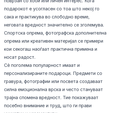
поврзан со хоби или личен интерес. Кога
подарокот е усогласен со тоа што некој го
сака и практикува во слободно време,
неговата вредност значително се зголемува.
Спортска опрема, фотографска дополнителна
опрема или креативен материјал се примери
кои секогаш наоѓаат практична примена и
носат радост.
Сè поголема популарност имаат и
персонализираните подароци. Предмети со
гравура, фотографии или посвета создаваат
силна емоционална врска и често стануваат
трајна спомена вредност. Тие покажуваат
посебно внимание и труд, што ги прави