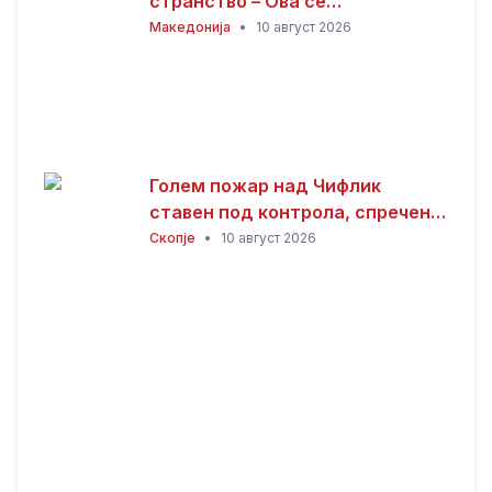
странство – Ова се
последиците
Македонија
•
10 август 2026
Голем пожар над Чифлик
ставен под контрола, спречено
ширење кон боровата шума на
Скопје
•
10 август 2026
Водно