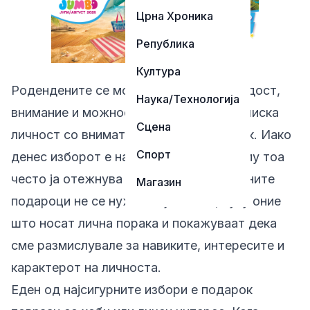
Црна Хроника
Република
Култура
Родендените се моменти кои носат радост,
Наука/Технологија
внимание и можност да се израдува блиска
Сцена
личност со внимателно избран подарок. Иако
Спорт
денес изборот е навистина голем, токму тоа
често ја отежнува одлуката. Најуспешните
Магазин
подароци не се нужно најскапите, туку оние
што носат лична порака и покажуваат дека
сме размислувале за навиките, интересите и
карактерот на личноста.
Еден од најсигурните избори е подарок