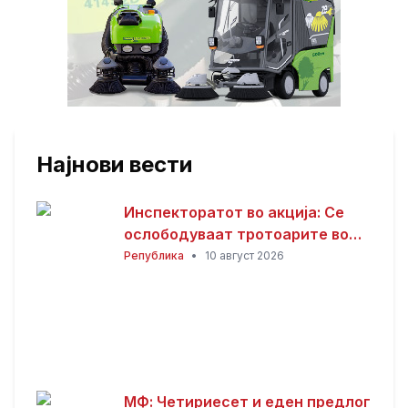
Најнови вести
Инспекторатот во акција: Се
ослободуваат тротоарите во
Тетово
Република
•
10 август 2026
МФ: Четириесет и еден предлог