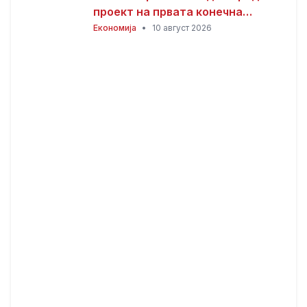
проект на првата конечна
приоритетна листа за јавни
Економија
•
10 август 2026
инвестиции – поефикасно
планирање и управување со
капиталните проекти