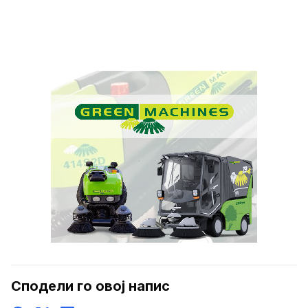
Сподели го овој напис