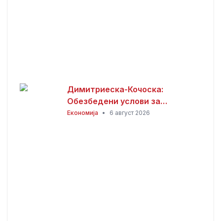
Димитриеска-Кочоска:
Обезбедени услови за
продолжување на изградбата
Економија
•
6 август 2026
на железничката пруга кон
Бугарија