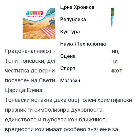
Црна Хроника
Република
Култура
Наука/Технологија
Градоначалникот на Општина Пробиштип,
Сцена
Тони Тоневски, денеска во Злетово упати
Спорт
честитка до верниците по повод празникот
посветен на Светите Цар Константин и
Магазин
Царица Елена.
Тоневски истакна дека овој голем христијански
празник ги симболизира духовноста,
единството и љубовта кон ближниот,
вредности кои имаат особено значење за