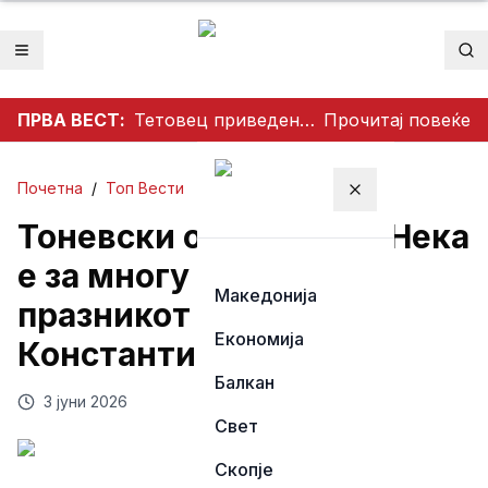
Отвори мени
Пр
ПРВА ВЕСТ:
Тетовец приведен откако со нож им се заканувал на своите родители откако не му дале пари
Прочитај повеќе
Почетна
/
Топ Вести
Затвори мени
Тоневски од Злетово: Нека
е за многу години
Македонија
празникот Свети
Економија
Константин и Елена
Балкан
3 јуни 2026
Свет
Скопје