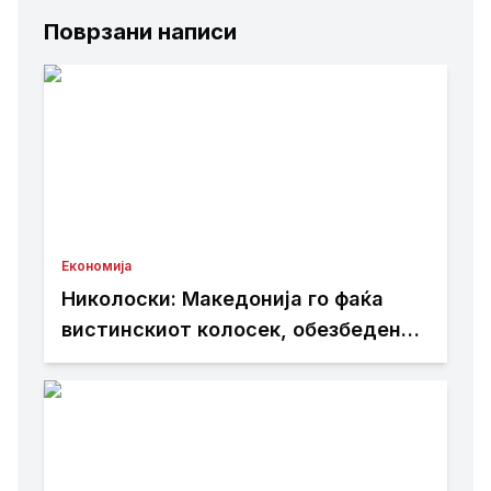
Поврзани написи
Економија
Николоски: Македонија го фаќа
вистинскиот колосек, обезбедени
149 милиони евра грант за пругата
кон Бугарија