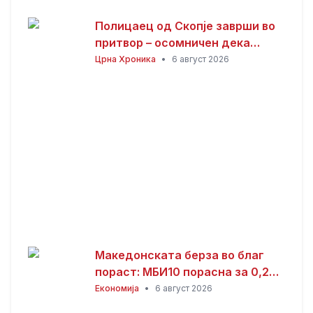
Полицаец од Скопје заврши во
притвор – осомничен дека
присвоил пари од сообраќајни
Црна Хроника
•
6 август 2026
казни
Македонската берза во благ
пораст: МБИ10 порасна за 0,26
отсто, најтргувани акциите на
Економија
•
6 август 2026
Алкалоид