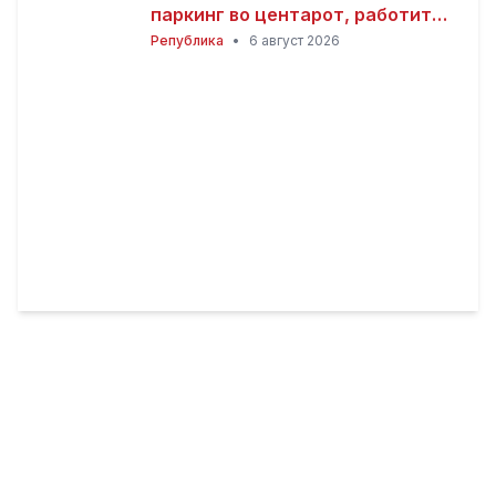
паркинг во центарот, работите
се во завршна фаза
Република
•
6 август 2026