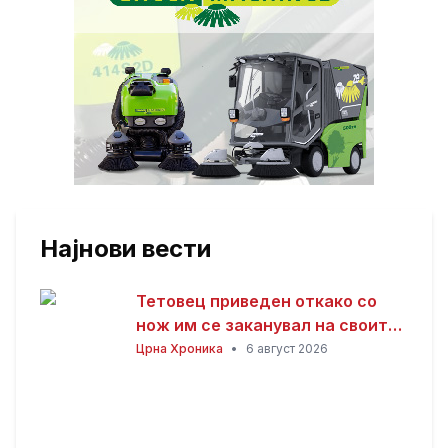
Најнови вести
Тетовец приведен откако со
нож им се заканувал на своите
родители откако не му дале
Црна Хроника
•
6 август 2026
пари