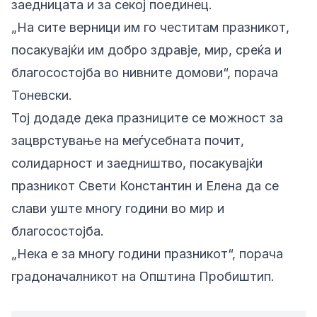
заедницата и за секој поединец.
„На сите верници им го честитам празникот,
посакувајќи им добро здравје, мир, среќа и
благосостојба во нивните домови“, порача
Тоневски.
Тој додаде дека празниците се можност за
зацврстување на меѓусебната почит,
солидарност и заедништво, посакувајќи
празникот Свети Константин и Елена да се
слави уште многу години во мир и
благосостојба.
„Нека е за многу години празникот“, порача
градоначалникот на Општина Пробиштип.