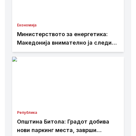
Економија
Министерството за енергетика:
Македонија внимателно ја следи
состојбата во Европа – домашниот
електроенергетски систем
останува стабилен и подготвен
Република
Општина Битола: Градот добива
нови паркинг места, заврши