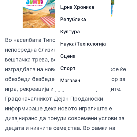
Црна Хроника
Република
Култура
Во населбата Типски во Прилеп, во
Наука/Технологија
непосредна близина на стадионот со
Сцена
вештачка трева, во завршна фаза е
Спорт
изградбата на ново детско игралиште кое ќе
обезбеди безбеден и квалитетен простор за
Магазин
игра, рекреација и дружење на најмладите.
Градоначалникот Дејан Проданоски
информираше дека новото игралиште е
дизајнирано да понуди современи услови за
децата и нивните семејства. Во рамки на