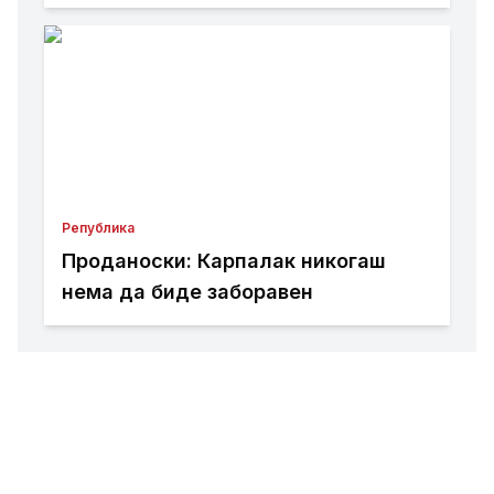
развиваме секое населено место
во Пробиштип
Република
Проданоски: Карпалак никогаш
нема да биде заборавен