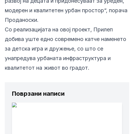
развој на децата и придонесуваат за уреден,
модерен и квалитетен урбан простор“, порача
Проданоски.
Со реализацијата на овој проект, Прилеп
добива уште едно современо катче наменето
за детска игра и дружење, со што се
унапредува урбаната инфраструктура и
квалитетот на живот во градот.
Поврзани написи