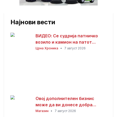
Најнови вести
ВИДЕО: Се судрија патничко
возило и камион на патот
Гостивар – Страж
Црна Хроника
•
7 август 2026
Овој дополнителен бизнис
може да ви донесе добра
заработка од дома: Не ви треба
Магазин
•
7 август 2026