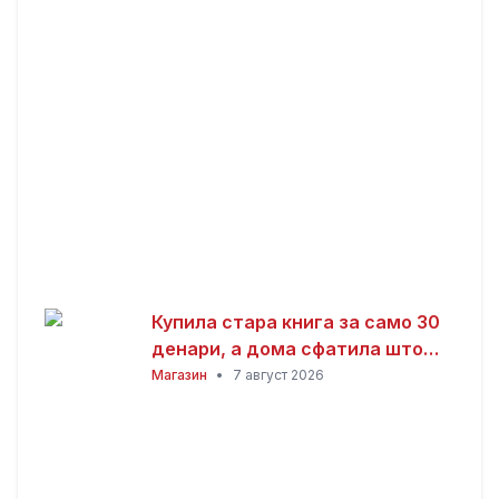
голема почетна инвестиција
Купила стара книга за само 30
денари, а дома сфатила што
всушност пронашла: „Како да
Магазин
•
7 август 2026
добив на лотарија“