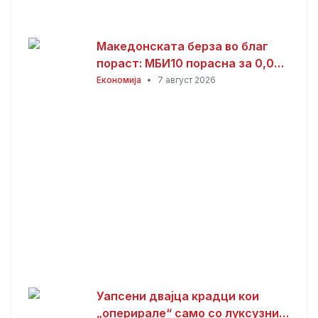
Македонската берза во благ
пораст: МБИ10 порасна за 0,08
отсто, најтргувани акциите на
Економија
•
7 август 2026
Комерцијална банка
Уапсени двајца крадци кои
„оперирале“ само со луксузни