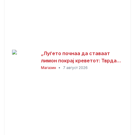
„Луѓето почнаа да ставаат
лимон покрај креветот: Тврдат
дека решава еден голем
Магазин
•
7 август 2026
проблем“