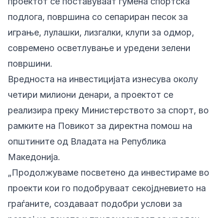
проектот се поставуваат гумена спортска
подлога, површина со сепариран песок за
играње, лулашки, лизгалки, клупи за одмор,
современо осветлување и уредени зелени
површини.
Вредноста на инвестицијата изнесува околу
четири милиони денари, а проектот се
реализира преку Министерството за спорт, во
рамките на Повикот за директна помош на
општините од Владата на Република
Македонија.
„Продолжуваме посветено да инвестираме во
проекти кои го подобруваат секојдневието на
граѓаните, создаваат подобри услови за