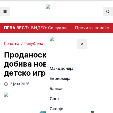
Отвори мени
Пр
ПРВА ВЕСТ:
ВИДЕО: Се судрија патничко возило и камион на патот Гостивар – Страж
Прочитај повеќе
Почетна
/
Република
Затвори мени
Проданоски: Прилеп
добива ново модерно
Македонија
детско игралиште
Економија
2 јуни 2026
Балкан
Свет
Скопје